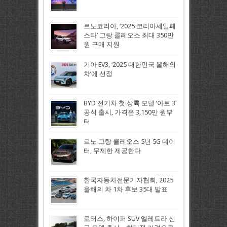
르노코리아, ‘2025 코리아세일페
스타’ 그랑 콜레오스 최대 350만
원 구매 지원
기아 EV3, ‘2025 대한민국 올해의
차’에 선정
BYD 전기차 첫 상륙 모델 ‘아토 3′
공식 출시, 가격은 3,150만 원부
터
르노 그랑 콜레오스 5년 5G 데이
터, 무제한 제공한다
한국자동차전문기자협회, 2025
올해의 차 1차 후보 35대 발표
로터스, 하이퍼 SUV 엘레트라 신