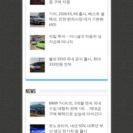
원 구매 지원
기아, 2026 K5, K8 출시, 베스트 셀
렉션, 안전·편의사양 대거 기본화
(AD)
자칼 투어 – 이니셜 D 자동차 성
지순례 떠나자
볼보 EX30 국내 공식 출시, 최대
333만원 인하
News
BMW 7시리즈, 5개월 연속 국내
수입 대형차 판매 1위… 역대급
구매 혜택으로 상승세 이어간다
르노코리아, 내년 SDV, 내후년 부
산 생산 전기차 등 출시