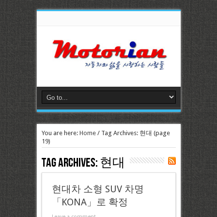
You are here:
Home
/
Tag Archives: 현대
(page
19)
Tag Archives:
현대
현대차 소형 SUV 차명
「KONA」로 확정
Leave a comment