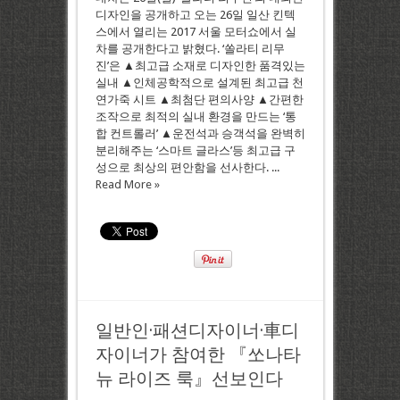
디자인을 공개하고 오는 26일 일산 킨텍
스에서 열리는 2017 서울 모터쇼에서 실
차를 공개한다고 밝혔다. ‘쏠라티 리무
진’은 ▲최고급 소재로 디자인한 품격있는
실내 ▲인체공학적으로 설계된 최고급 천
연가죽 시트 ▲최첨단 편의사양 ▲간편한
조작으로 최적의 실내 환경을 만드는 ‘통
합 컨트롤러’ ▲운전석과 승객석을 완벽히
분리해주는 ‘스마트 글라스’등 최고급 구
성으로 최상의 편안함을 선사한다. ...
Read More »
일반인·패션디자이너·車디
자이너가 참여한 『쏘나타
뉴 라이즈 룩』선보인다