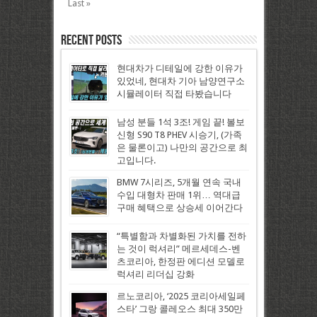
Last »
Recent Posts
현대차가 디테일에 강한 이유가
있었네, 현대차 기아 남양연구소
시뮬레이터 직접 타봤습니다
남성 분들 1석 3조! 게임 끝! 볼보
신형 S90 T8 PHEV 시승기, (가족
은 물론이고) 나만의 공간으로 최
고입니다.
BMW 7시리즈, 5개월 연속 국내
수입 대형차 판매 1위… 역대급
구매 혜택으로 상승세 이어간다
“특별함과 차별화된 가치를 전하
는 것이 럭셔리” 메르세데스-벤
츠코리아, 한정판 에디션 모델로
럭셔리 리더십 강화
르노코리아, ‘2025 코리아세일페
스타’ 그랑 콜레오스 최대 350만