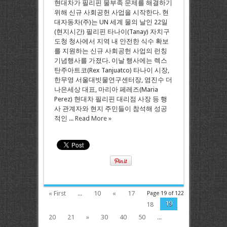
현대차가 필리핀 물부족 문제를 해결하기
위해 신규 사회공헌 사업을 시작한다. 현
대자동차(주)는 UN 세계 물의 날인 22일
(현지시간) 필리핀 타나이(Tanay) 자치구
도청 청사에서 지역 내 안전한 식수 확보
를 지원하는 신규 사회공헌 사업의 런칭
기념행사를 가졌다. 이날 행사에는 렉스
탄주아트코(Rex Tanjuatco) 타나이 시장,
한무영 서울대빗물연구센터장, 염진수 더
나은세상 대표, 마리아 페레즈(Maria
Perez) 현대차 필리핀 대리점 사장 등 행
사 관계자와 현지 주민들이 참석해 성공
적인 ...
Read More »
« First
...
10
«
17
Page 19 of 122
19
18
20
21
»
30
40
50
...