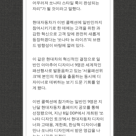
어우러져 쏘나타 스타일 룩이 완성되는
자리”가 될 것이라고 말했다.
현대자동차가 이번 콜렉션에 일반인까지
참여시키기로 한 데에는 고객을 위한 과
감한 혁신으로 고객 앞에 완전히 새롭게
등장하겠다는 ‘쏘나타 뉴 라이즈’의 브랜
드 방향성이 바탕에 깔려 있다.
이 같은 현대차의 혁신적인 결정으로 일
반인 아마추어 디자이너 9명은 세계적인
패션행사로 발돋음하고 있는 ‘서울패션위
크’에 본인의 작품을 출품하는 동시에 디
자이너로 데뷔하는 보기 드문 기회를 얻
게 됐다.
이번 콜렉션에 참가하는 일반인 9명은 지
난달 현대자동차 홈페이지 공모를 통해
선정됐으며, 지난 8일 DDP에서 개최된 ‘쏘
나타 디자인 토크’에서 현대자동차 디자이
너와 고태용, 계한희, 한상혁 디자이너를
만나 쏘나타 디자인에서 받은 영감을 나