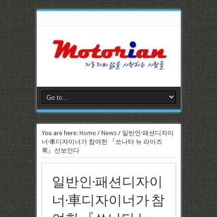
You are here:
Home
/
News
/
일반인·패션디자이
너·車디자이너가 참여한 『쏘나타 뉴 라이즈
룩』선보인다
일반인·패션디자이
너·車디자이너가 참