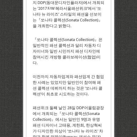
지 DDP(동대문디자인플라자)에서 개최되
는 ‘2017 F/W 헤라서울패션위크’에서 ‘쏘
나타 뉴 라이즈’ 스타일의 패션을 선보이
는『쏘나타 콜렉션(Sonata Collection)』
을 개최한다고 밝혔다.
『쏘나타 콜렉션(Sonata Collection)』은
일반적인 패션 콜렉션과 달리 자동차 디
자이너와 일반 시민까지 패션 디자인에
참여시킨 개방형 콜라보레이션(협업)이
다.
이전까지 자동차업계와 패션업계 간 협업
한 사례는 있었지만 일반인이 참여해 패
션 콜렉션 데뷔까지 하는 것은 ‘쏘나타 콜
렉션’이 최초로 시도하는 것이다.
패션위크 둘째 날인 28일 DDP어울림광장
에서 개최되는『쏘나타 콜렉션(Sonata
Collection)』에서는 일반인 9명과 유명
패션 디자이너 고태용, 계한희, 한상혁씨
가 디자인한 의상이 ‘쏘나타 뉴 라이즈’ 차
량과 함께 런웨이(Runway, 패션쇼 무대)