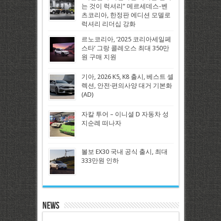
는 것이 럭셔리” 메르세데스-벤
츠코리아, 한정판 에디션 모델로
럭셔리 리더십 강화
르노코리아, ‘2025 코리아세일페
스타’ 그랑 콜레오스 최대 350만
원 구매 지원
기아, 2026 K5, K8 출시, 베스트 셀
렉션, 안전·편의사양 대거 기본화
(AD)
자칼 투어 – 이니셜 D 자동차 성
지순례 떠나자
볼보 EX30 국내 공식 출시, 최대
333만원 인하
News