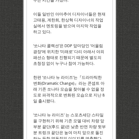
누는 시간을 가졌다.
이들 일반인 아마추어 디자이너들은 현재
고태용, 계한희, 한상혁 디자이너의 작업
실에서 멘토링을 받으며 마지막 작업을
하고 있다.
‘쏘나타 콜렉션’은 DDP 앞마당인 ‘어울림
광장’에 위치한 ‘미래로’ 다리 아래서 야외
패션쇼 형태로 진행되기 때문에 별도의
초청장 없이 누구나 참여 가능하다.
한편 ‘쏘나타 뉴 라이즈’는『드라마틱한
변화(Dramatic Change)』라는 콘셉트 아
래 기존 쏘나타 모습을 찾아볼 수 없을 정
도로 파격적으로 변화된 모습으로 지난 8
일 출시됐다.
‘쏘나타 뉴 라이즈’ 는 스포츠세단 스타일
을 구현하기 위해 기존 모델 대비 차량 앞
부분 끝단(후드 끝)은 낮춘 반면 차량 뒷부
분 트렁크 끝단은 높여 마치 앞으로 돌진
하는 듯한 역동적인 이미지를 연출했다.