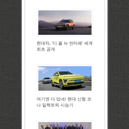
현대차, ‘디 올 뉴 싼타페’ 세계
최초 공개
여기엔 다 있네! 현대 신형 코
나 일렉트릭 시승기