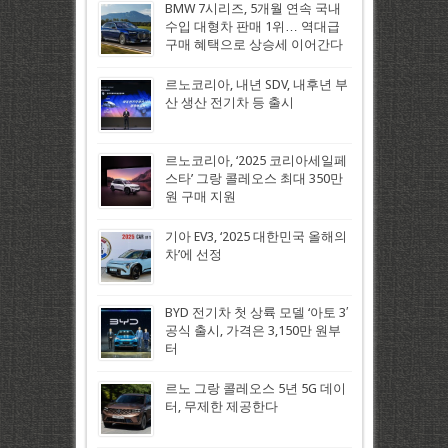
BMW 7시리즈, 5개월 연속 국내
수입 대형차 판매 1위… 역대급
구매 혜택으로 상승세 이어간다
르노코리아, 내년 SDV, 내후년 부
산 생산 전기차 등 출시
르노코리아, ‘2025 코리아세일페
스타’ 그랑 콜레오스 최대 350만
원 구매 지원
기아 EV3, ‘2025 대한민국 올해의
차’에 선정
BYD 전기차 첫 상륙 모델 ‘아토 3′
공식 출시, 가격은 3,150만 원부
터
르노 그랑 콜레오스 5년 5G 데이
터, 무제한 제공한다