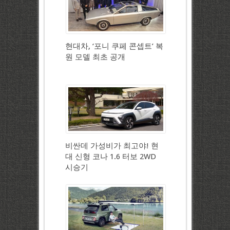
현대차, ‘포니 쿠페 콘셉트’ 복
원 모델 최초 공개
비싼데 가성비가 최고야! 현
대 신형 코나 1.6 터보 2WD
시승기