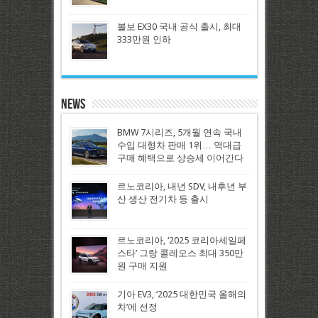
볼보 EX30 국내 공식 출시, 최대
333만원 인하
News
BMW 7시리즈, 5개월 연속 국내
수입 대형차 판매 1위… 역대급
구매 혜택으로 상승세 이어간다
르노코리아, 내년 SDV, 내후년 부
산 생산 전기차 등 출시
르노코리아, ‘2025 코리아세일페
스타’ 그랑 콜레오스 최대 350만
원 구매 지원
기아 EV3, ‘2025 대한민국 올해의
차’에 선정