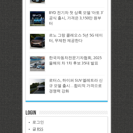
BYD 전기차 첫 상륙 모델 ‘아토 3′
공식 출시, 가격은 3,150만 원부
터
르노 그랑 콜레오스 5년 5G 데이
터, 무제한 제공한다
한국자동차전문기자협회, 2025
올해의 차 1차 후보 35대 발표
로터스, 하이퍼 SUV 엘레트라 신
규 모델 출시…합리적 가격으로
경쟁력 강화
Login
로그인
글
RSS