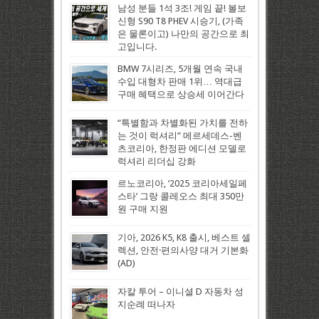
남성 분들 1석 3조! 게임 끝! 볼보
신형 S90 T8 PHEV 시승기, (가족
은 물론이고) 나만의 공간으로 최
고입니다.
BMW 7시리즈, 5개월 연속 국내
수입 대형차 판매 1위… 역대급
구매 혜택으로 상승세 이어간다
“특별함과 차별화된 가치를 전하
는 것이 럭셔리” 메르세데스-벤
츠코리아, 한정판 에디션 모델로
럭셔리 리더십 강화
르노코리아, ‘2025 코리아세일페
스타’ 그랑 콜레오스 최대 350만
원 구매 지원
기아, 2026 K5, K8 출시, 베스트 셀
렉션, 안전·편의사양 대거 기본화
(AD)
자칼 투어 – 이니셜 D 자동차 성
지순례 떠나자