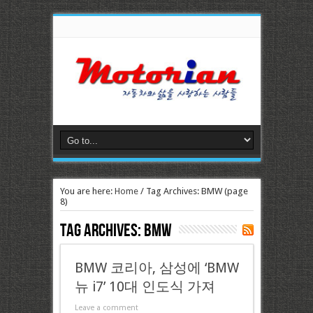
You are here:
Home
/
Tag Archives: BMW
(page
8)
Tag Archives:
BMW
BMW 코리아, 삼성에 ‘BMW
뉴 i7’ 10대 인도식 가져
Leave a comment