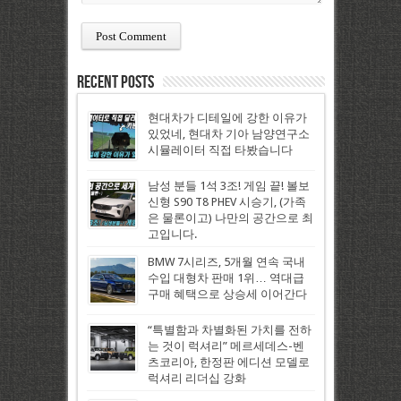
Recent Posts
현대차가 디테일에 강한 이유가
있었네, 현대차 기아 남양연구소
시뮬레이터 직접 타봤습니다
남성 분들 1석 3조! 게임 끝! 볼보
신형 S90 T8 PHEV 시승기, (가족
은 물론이고) 나만의 공간으로 최
고입니다.
BMW 7시리즈, 5개월 연속 국내
수입 대형차 판매 1위… 역대급
구매 혜택으로 상승세 이어간다
“특별함과 차별화된 가치를 전하
는 것이 럭셔리” 메르세데스-벤
츠코리아, 한정판 에디션 모델로
럭셔리 리더십 강화