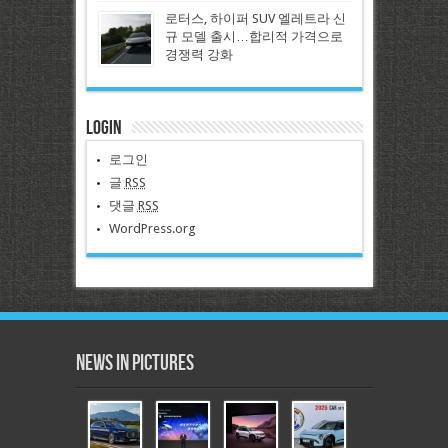
로터스, 하이퍼 SUV 엘레트라 신
규 모델 출시…합리적 가격으로
경쟁력 강화
Login
로그인
글
RSS
댓글
RSS
WordPress.org
News in Pictures