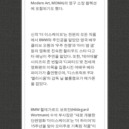
Modern Art, MOMA)의 영구 소장 컬렉션
에 포함되기도 했다.
신작 ‘더 이스케이프’는 전편의 모든 작품
에서 BMW와 주인공을 맡았던 영국 배우
클리브 오웬과 ‘우주 전쟁’과 ‘아이 앰 샘’
등의 영화로 친숙한 할리우드 스타 다고
타 패닝이 주연을 맡았다. 또한, ‘데어데블’
시리즈의 존 번탈과 ‘디파티드’로 전세계
영화팬의 이목을 집중시킨 여배우 베라
파미가가 출연했으며, ‘디스트릭트 9’과
‘엘리시움’의 감독 닐 블롬캠프가 메가폰
을 잡았다.
BMW 힐데가르드 보트만(Hildegard
Wortmann) 수석 부사장은 “새로 개봉한
단편영화 ‘더이스케이프’는 ‘더 하이어’의
15주년을 맞아 오마주로 기획된 작품”이