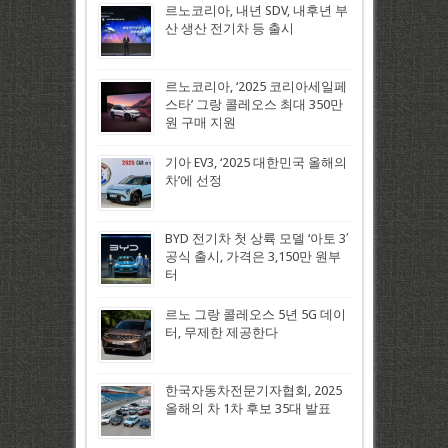
르노코리아, 내년 SDV, 내후년 부
산 생산 전기차 등 출시
르노코리아, ‘2025 코리아세일페
스타’ 그랑 콜레오스 최대 350만
원 구매 지원
기아 EV3, ‘2025 대한민국 올해의
차’에 선정
BYD 전기차 첫 상륙 모델 ‘아토 3′
공식 출시, 가격은 3,150만 원부
터
르노 그랑 콜레오스 5년 5G 데이
터, 무제한 제공한다
한국자동차전문기자협회, 2025
올해의 차 1차 후보 35대 발표