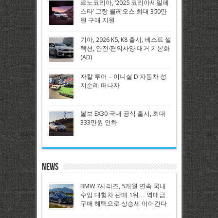
르노코리아, ‘2025 코리아세일페
스타’ 그랑 콜레오스 최대 350만
원 구매 지원
기아, 2026 K5, K8 출시, 베스트 셀
렉션, 안전·편의사양 대거 기본화
(AD)
자칼 투어 – 이니셜 D 자동차 성
지순례 떠나자
볼보 EX30 국내 공식 출시, 최대
333만원 인하
News
BMW 7시리즈, 5개월 연속 국내
수입 대형차 판매 1위… 역대급
구매 혜택으로 상승세 이어간다