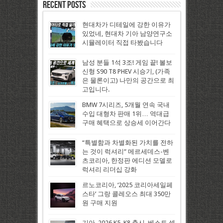
Recent Posts
현대차가 디테일에 강한 이유가
있었네, 현대차 기아 남양연구소
시뮬레이터 직접 타봤습니다
남성 분들 1석 3조! 게임 끝! 볼보
신형 S90 T8 PHEV 시승기, (가족
은 물론이고) 나만의 공간으로 최
고입니다.
BMW 7시리즈, 5개월 연속 국내
수입 대형차 판매 1위… 역대급
구매 혜택으로 상승세 이어간다
“특별함과 차별화된 가치를 전하
는 것이 럭셔리” 메르세데스-벤
츠코리아, 한정판 에디션 모델로
럭셔리 리더십 강화
르노코리아, ‘2025 코리아세일페
스타’ 그랑 콜레오스 최대 350만
원 구매 지원
기아, 2026 K5, K8 출시, 베스트 셀