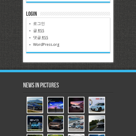
Login
로그인
글
RSS
댓글
RSS
WordPress.org
News in Pictures