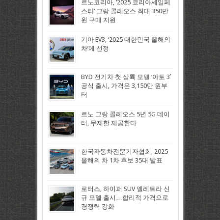
르노코리아, ‘2025 코리아세일페
스타’ 그랑 콜레오스 최대 350만
원 구매 지원
기아 EV3, ‘2025 대한민국 올해의
차’에 선정
BYD 전기차 첫 상륙 모델 ‘아토 3′
공식 출시, 가격은 3,150만 원부
터
르노 그랑 콜레오스 5년 5G 데이
터, 무제한 제공한다
한국자동차전문기자협회, 2025
올해의 차 1차 후보 35대 발표
로터스, 하이퍼 SUV 엘레트라 신
규 모델 출시…합리적 가격으로
경쟁력 강화