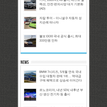
렉션, 안전·편의사양 대거 기본화
(AD)
자칼 투어 – 이니셜 D 자동차 성
지순례 떠나자
볼보 EX30 국내 공식 출시, 최대
333만원 인하
News
BMW 7시리즈, 5개월 연속 국내
수입 대형차 판매 1위… 역대급
구매 혜택으로 상승세 이어간다
르노코리아, 내년 SDV, 내후년 부
산 생산 전기차 등 출시