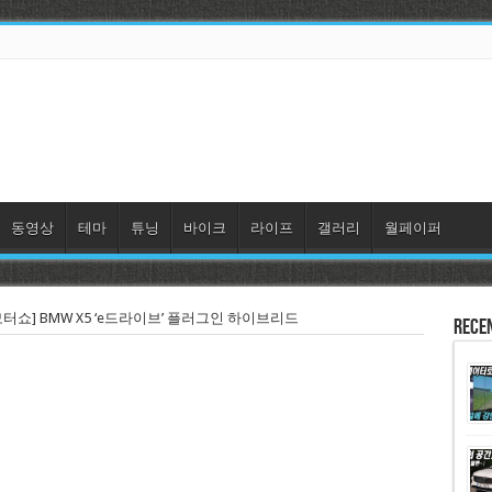
동영상
테마
튜닝
바이크
라이프
갤러리
월페이퍼
터쇼] BMW X5 ‘e드라이브’ 플러그인 하이브리드
Rece