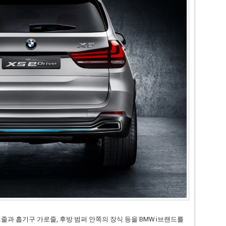
줄과 흡기구 가로줄, 후방 범퍼 안쪽의 장식 등을 BMW i브랜드를