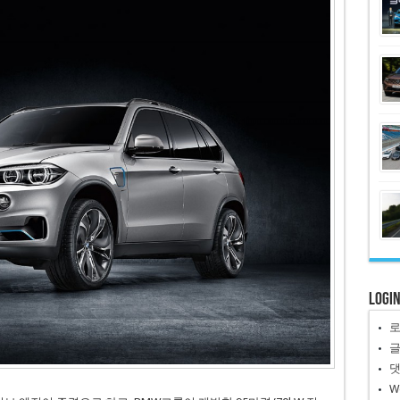
Logi
W