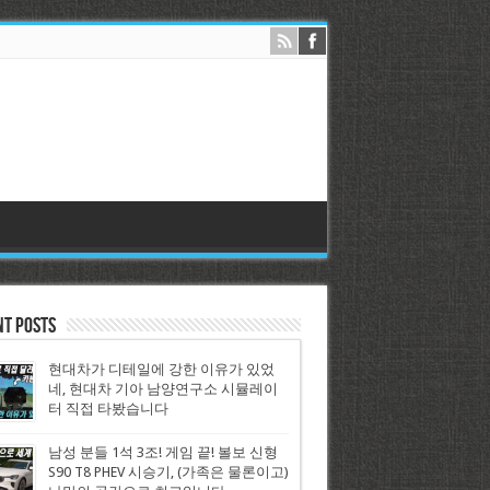
nt Posts
현대차가 디테일에 강한 이유가 있었
네, 현대차 기아 남양연구소 시뮬레이
터 직접 타봤습니다
남성 분들 1석 3조! 게임 끝! 볼보 신형
S90 T8 PHEV 시승기, (가족은 물론이고)