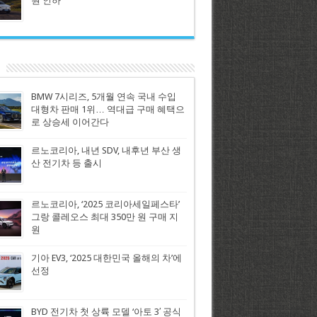
원 인하
BMW 7시리즈, 5개월 연속 국내 수입
대형차 판매 1위… 역대급 구매 혜택으
로 상승세 이어간다
르노코리아, 내년 SDV, 내후년 부산 생
산 전기차 등 출시
르노코리아, ‘2025 코리아세일페스타’
그랑 콜레오스 최대 350만 원 구매 지
원
기아 EV3, ‘2025 대한민국 올해의 차’에
선정
BYD 전기차 첫 상륙 모델 ‘아토 3′ 공식