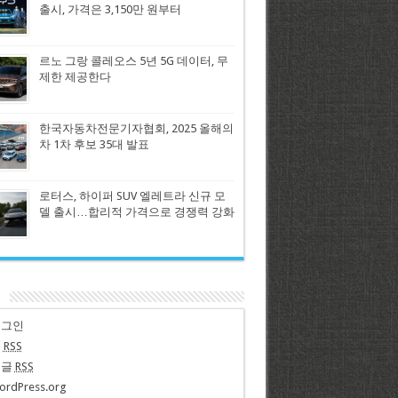
출시, 가격은 3,150만 원부터
르노 그랑 콜레오스 5년 5G 데이터, 무
제한 제공한다
한국자동차전문기자협회, 2025 올해의
차 1차 후보 35대 발표
로터스, 하이퍼 SUV 엘레트라 신규 모
델 출시…합리적 가격으로 경쟁력 강화
n
로그인
글
RSS
댓글
RSS
ordPress.org