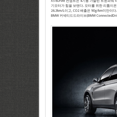
X5 eDrvie 컨셉트는 4기통 가솔린 트윈파워
기모터가 힘을 보탠다. 모터를 위한 리튬이온
26.3km/L이고, CO2 배출은 90g/km
BMW 커넥티드드라이브(BMW ConnectedDr