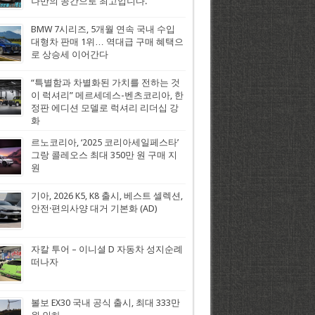
나만의 공간으로 최고입니다.
BMW 7시리즈, 5개월 연속 국내 수입
대형차 판매 1위… 역대급 구매 혜택으
로 상승세 이어간다
“특별함과 차별화된 가치를 전하는 것
이 럭셔리” 메르세데스-벤츠코리아, 한
정판 에디션 모델로 럭셔리 리더십 강
화
르노코리아, ‘2025 코리아세일페스타’
그랑 콜레오스 최대 350만 원 구매 지
원
기아, 2026 K5, K8 출시, 베스트 셀렉션,
안전·편의사양 대거 기본화 (AD)
자칼 투어 – 이니셜 D 자동차 성지순례
떠나자
볼보 EX30 국내 공식 출시, 최대 333만