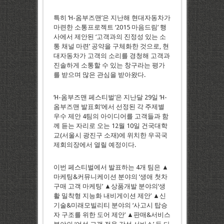
특히 ‘H-옴부즈맨’은 지난해 현대자동차가
마련한 소통프로젝트 ‘2015 마음드림’ 행
사에서 제안된 ‘고객과의 진정성 있는 소
통 채널 마련’ 공약을 구체화한 것으로, 현
대자동차가 고객의 소리를 경청해 고객과
진솔하게 소통할 수 있는 창구라는 평가
를 받으며 많은 관심을 받아왔다.
‘H-옴부즈맨 페스티벌’은 지난달 29일 ‘H-
옴부즈맨 발표회’에서 선정된 각 주제별
우수 제안 4팀의 아이디어를 고객들과 함
께 듣는 자리로 오는 12월 10일 건국대학
교(서울시 광진구 소재)에 위치한 우곡국
제회의장에서 열릴 예정이다.
이번 페스티벌에서 발표하는 4개 팀은 ▲
마케팅&커뮤니케이션 분야의 ‘생애 첫차
구매 고객 마케팅’ ▲상품개발 분야의‘생
활 밀착형 지능화 내비게이션 제안’ ▲신
기술&미래모빌리티 분야의 ‘사고시 탑승
자 구조를 위한 도어 제안’ ▲판매&서비스