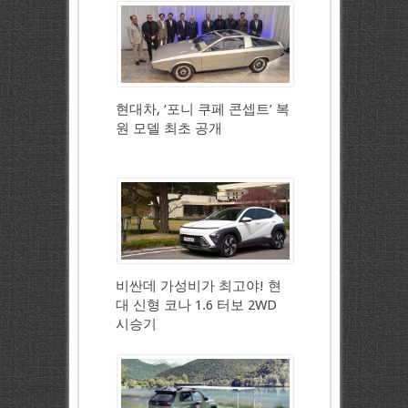
현대차, ‘포니 쿠페 콘셉트’ 복
원 모델 최초 공개
비싼데 가성비가 최고야! 현
대 신형 코나 1.6 터보 2WD
시승기