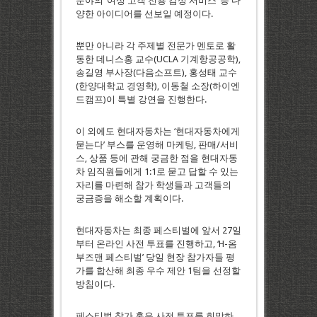
분야의 ‘여성 고객 전용 감성 서비스’ 등 다
양한 아이디어를 선보일 예정이다.
뿐만 아니라 각 주제별 전문가 멘토로 활
동한 데니스홍 교수(UCLA 기계항공공학),
송길영 부사장(다음소프트), 홍성태 교수
(한양대학교 경영학), 이동철 소장(하이엔
드캠프)이 특별 강연을 진행한다.
이 외에도 현대자동차는 ‘현대자동차에게
묻는다’ 부스를 운영해 마케팅, 판매/서비
스, 상품 등에 관해 궁금한 점을 현대자동
차 임직원들에게 1:1로 묻고 답할 수 있는
자리를 마련해 참가 학생들과 고객들의
궁금증을 해소할 계획이다.
현대자동차는 최종 페스티벌에 앞서 27일
부터 온라인 사전 투표를 진행하고, ‘H-옴
부즈맨 페스티벌’ 당일 현장 참가자들 평
가를 합산해 최종 우수 제안 1팀을 선정할
방침이다.
페스티벌 참가 혹은 사전 투표를 희망하