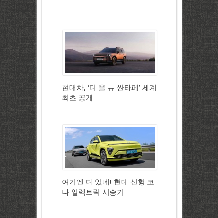
현대차, ‘디 올 뉴 싼타페’ 세계
최초 공개
여기엔 다 있네! 현대 신형 코
나 일렉트릭 시승기