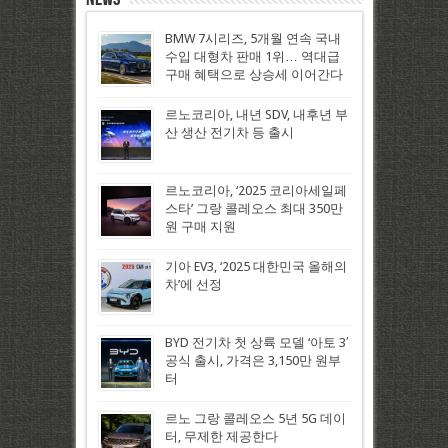
BMW 7시리즈, 5개월 연속 국내
수입 대형차 판매 1위… 역대급
구매 혜택으로 상승세 이어간다
르노코리아, 내년 SDV, 내후년 부
산 생산 전기차 등 출시
르노코리아, ‘2025 코리아세일페
스타’ 그랑 콜레오스 최대 350만
원 구매 지원
기아 EV3, ‘2025 대한민국 올해의
차’에 선정
BYD 전기차 첫 상륙 모델 ‘아토 3′
공식 출시, 가격은 3,150만 원부
터
르노 그랑 콜레오스 5년 5G 데이
터, 무제한 제공한다