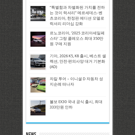
“특별함과 차별화된 가치를 전하
는 것이 럭셔리” 메르세데스-벤
츠코리아, 한정판 에디션 모델로
럭셔리 리더십 강화
르노코리아, ‘2025 코리아세일페
스타’ 그랑 콜레오스 최대 350만
원 구매 지원
기아, 2026 K5, K8 출시, 베스트 셀
렉션, 안전·편의사양 대거 기본화
(AD)
자칼 투어 – 이니셜 D 자동차 성
지순례 떠나자
볼보 EX30 국내 공식 출시, 최대
333만원 인하
News