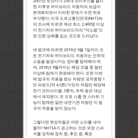
2007년 토요타가 2세대 프리우스를 출시
한 이후로 하이브리드 자동차의 보급이
본격화되면서 이러한 문제가 수면 위로
부각됐다. 미국 도로교통안전국(NHTSA)
의 조사에 따르면 매년 최소 2,400명 이상
이 전기차와 하이브리드차의 “저소음”으
로 인한 상해를 입는 것으로 드러났다.
새 법규에 따르면 2019년 9월 1일까지 모
든 전기차와 하이브리드 자동차는 인위적
소음을 발생시키는 장비를 탑재해야 하
며, 2018년 9월까지는 해당 모델 중 절반
이상에 탑재가 완료돼야 한다. 또한 이번
에 법규의 적용을 받는 차량은 공차중량 1
만 파운드(약 4.5톤) 미만의 차량만 해당돼
전기 모터사이클, 3륜차, 트럭 등은 대상
에서 제외된다. 또 오토 스톱 앤 스타트 기
능이 탑재된 일반 내연기관 차량은 이 법
규의 적용을 받지 않는다.
그렇다면 완성차들은 어떤 소리를 내야
할까? NHTSA가 권고하는 것은 외장 스피
커를 장착해 정차 중, 후진 중, 혹은