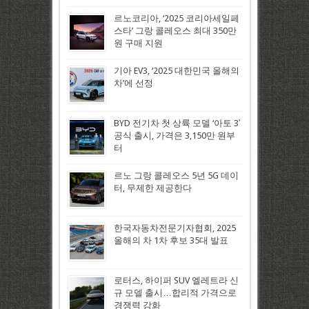
르노코리아, ‘2025 코리아세일페
스타’ 그랑 콜레오스 최대 350만
원 구매 지원
기아 EV3, ‘2025 대한민국 올해의
차’에 선정
BYD 전기차 첫 상륙 모델 ‘아토 3′
공식 출시, 가격은 3,150만 원부
터
르노 그랑 콜레오스 5년 5G 데이
터, 무제한 제공한다
한국자동차전문기자협회, 2025
올해의 차 1차 후보 35대 발표
로터스, 하이퍼 SUV 엘레트라 신
규 모델 출시…합리적 가격으로
경쟁력 강화