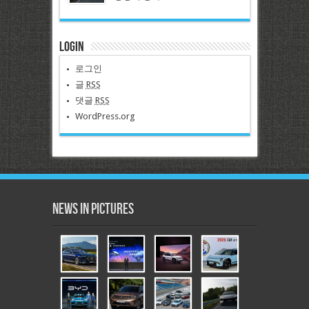
Login
로그인
글
RSS
댓글
RSS
WordPress.org
News in Pictures