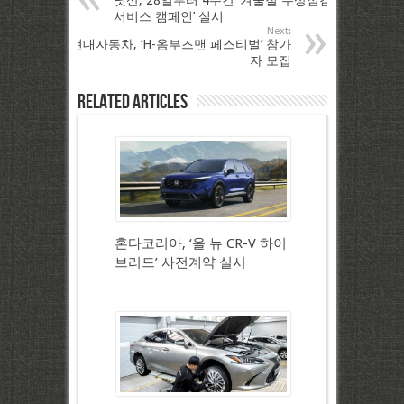
닛산, 28일부터 4주간 ‘겨울철 무상점검
서비스 캠페인’ 실시
Next:
현대자동차, ‘H-옴부즈맨 페스티벌’ 참가
자 모집
Related Articles
혼다코리아, ‘올 뉴 CR-V 하이
브리드’ 사전계약 실시