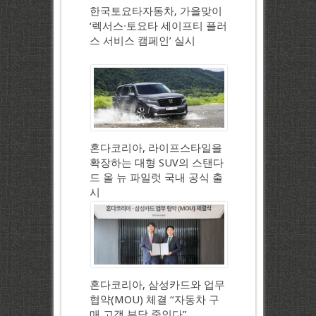
한국토요타자동차, 가을맞이
‘렉서스∙토요타 세이프티 플러
스 서비스 캠페인’ 실시
혼다코리아, 라이프스타일을
확장하는 대형 SUV의 스탠다
드 올 뉴 파일럿 국내 공식 출
시
혼다코리아, 삼성카드와 업무
협약(MOU) 체결 “자동차 구
매 고객 부담 줄인다”