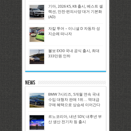
기아, 2026 K5, K8 출시, 베스트 셀
렉션, 안전·편의사양 대거 기본화
(AD)
자칼 투어 – 이니셜 D 자동차 성
지순례 떠나자
볼보 EX30 국내 공식 출시, 최대
333만원 인하
News
BMW 7시리즈, 5개월 연속 국내
수입 대형차 판매 1위… 역대급
구매 혜택으로 상승세 이어간다
르노코리아, 내년 SDV, 내후년 부
산 생산 전기차 등 출시