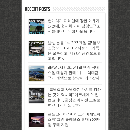
Recent Posts
현대차가 디테일에 강한 이유가
있었네, 현대차 기아 남양연구소
시뮬레이터 직접 타봤습니다
남성 분들 1석 3조! 게임 끝! 볼보
신형 S90 T8 PHEV 시승기, (가족
은 물론이고) 나만의 공간으로 최
고입니다.
BMW 7시리즈, 5개월 연속 국내
수입 대형차 판매 1위… 역대급
구매 혜택으로 상승세 이어간다
“특별함과 차별화된 가치를 전하
는 것이 럭셔리” 메르세데스-벤
츠코리아, 한정판 에디션 모델로
럭셔리 리더십 강화
르노코리아, ‘2025 코리아세일페
스타’ 그랑 콜레오스 최대 350만
원 구매 지원