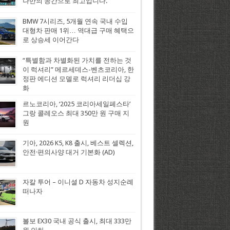
나만의 공간으로 최고입니다.
BMW 7시리즈, 5개월 연속 국내 수입
대형차 판매 1위… 역대급 구매 혜택으
로 상승세 이어간다
“특별함과 차별화된 가치를 전하는 것
이 럭셔리” 메르세데스-벤츠코리아, 한
정판 에디션 모델로 럭셔리 리더십 강
화
르노코리아, ‘2025 코리아세일페스타’
그랑 콜레오스 최대 350만 원 구매 지
원
기아, 2026 K5, K8 출시, 베스트 셀렉션,
안전·편의사양 대거 기본화 (AD)
자칼 투어 – 이니셜 D 자동차 성지순례
떠나자
볼보 EX30 국내 공식 출시, 최대 333만