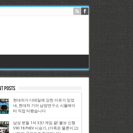
nt Posts
현대차가 디테일에 강한 이유가 있었
네, 현대차 기아 남양연구소 시뮬레이
터 직접 타봤습니다
남성 분들 1석 3조! 게임 끝! 볼보 신형
S90 T8 PHEV 시승기, (가족은 물론이고)