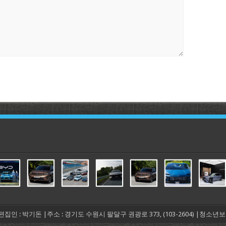
 겸 편집인 : 박기돈 |주소 : 경기도 수원시 팔달구 권광로 373, (103-2604) |청소