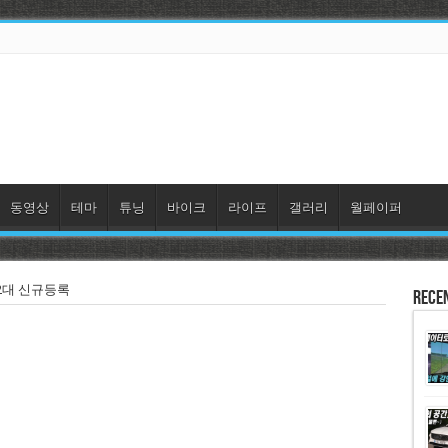
동영상
테마
튜닝
바이크
라이프
갤러리
월페이퍼
12대 신규등록
Rece