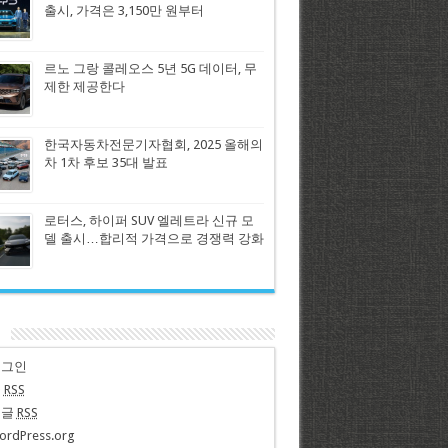
출시, 가격은 3,150만 원부터
르노 그랑 콜레오스 5년 5G 데이터, 무
제한 제공한다
한국자동차전문기자협회, 2025 올해의
차 1차 후보 35대 발표
로터스, 하이퍼 SUV 엘레트라 신규 모
델 출시…합리적 가격으로 경쟁력 강화
n
로그인
글
RSS
댓글
RSS
ordPress.org