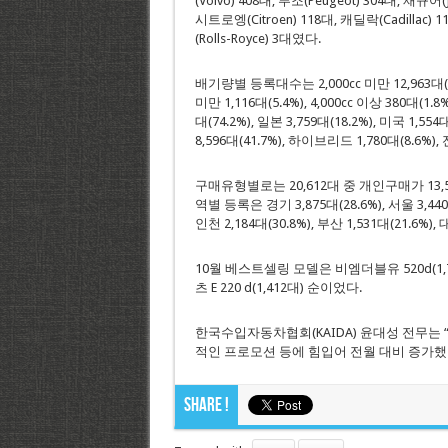
(Volvo) 408대, 푸조(Peugeot) 304대, 재규어(J
시트로엥(Citroen) 118대, 캐딜락(Cadillac)
(Rolls-Royce) 3대였다.
배기량별 등록대수는 2,000cc 미만 12,963대(62.9%)
미만 1,116대(5.4%), 4,000cc 이상 380대(
대(74.2%), 일본 3,759대(18.2%), 미국 1,
8,596대(41.7%), 하이브리드 1,780대(8.6%)
구매유형별로는 20,612대 중 개인구매가 13,5
역별 등록은 경기 3,875대(28.6%), 서울 3,
인천 2,184대(30.8%), 부산 1,531대(21.6%)
10월 베스트셀링 모델은 비엠더블유 520d(1,73
츠 E 220 d(1,412대) 순이었다.
한국수입자동차협회(KAIDA) 윤대성 전무는 
적인 프로모션 등에 힘입어 전월 대비 증가했
Share !