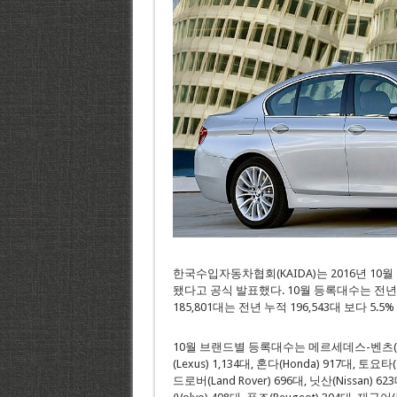
한국수입자동차협회(KAIDA)는 2016년 10월
됐다고 공식 발표했다. 10월 등록대수는 전년 동
185,801대는 전년 누적 196,543대 보다 5.5
10월 브랜드별 등록대수는 메르세데스-벤츠(Merce
(Lexus) 1,134대, 혼다(Honda) 917대, 토요타(T
드로버(Land Rover) 696대, 닛산(Nissan) 62