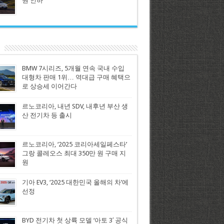
원 인하
BMW 7시리즈, 5개월 연속 국내 수입
대형차 판매 1위… 역대급 구매 혜택으
로 상승세 이어간다
르노코리아, 내년 SDV, 내후년 부산 생
산 전기차 등 출시
르노코리아, ‘2025 코리아세일페스타’
그랑 콜레오스 최대 350만 원 구매 지
원
기아 EV3, ‘2025 대한민국 올해의 차’에
선정
BYD 전기차 첫 상륙 모델 ‘아토 3′ 공식