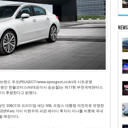
News
푸조(PEUGEOT/www.epeugeot.co.kr)와 시트로엥
의 공식 수입원인 한불모터스㈜(대표이사 송승철)는 제17회 부천국제판타스
공식 후원한다고 밝혔다.
308CC와 프리미엄 세단 508, 프랑스 대통령 의전차로 유명한
피판(PiFan) 가이 이현우와 피판 레이디 후지이 미나를 비롯해 국내
할 예정이다.