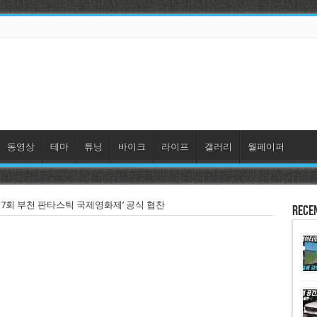
동영상
테마
튜닝
바이크
라이프
갤러리
월페이퍼
17회 부천 판타스틱 국제영화제’ 공식 협찬
Rece