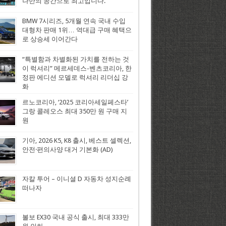
나만의 공간으로 최고입니다.
BMW 7시리즈, 5개월 연속 국내 수입
대형차 판매 1위… 역대급 구매 혜택으
로 상승세 이어간다
“특별함과 차별화된 가치를 전하는 것
이 럭셔리” 메르세데스-벤츠코리아, 한
정판 에디션 모델로 럭셔리 리더십 강
화
르노코리아, ‘2025 코리아세일페스타’
그랑 콜레오스 최대 350만 원 구매 지
원
기아, 2026 K5, K8 출시, 베스트 셀렉션,
안전·편의사양 대거 기본화 (AD)
자칼 투어 – 이니셜 D 자동차 성지순례
떠나자
볼보 EX30 국내 공식 출시, 최대 333만