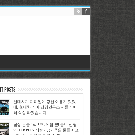
nt Posts
현대차가 디테일에 강한 이유가 있었
네, 현대차 기아 남양연구소 시뮬레이
터 직접 타봤습니다
남성 분들 1석 3조! 게임 끝! 볼보 신형
S90 T8 PHEV 시승기, (가족은 물론이고)