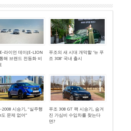
‘E-라이언 데이(E-LION
푸조의 새 시대 개막할 ‘뉴 푸
’ 통해 브랜드 전동화 비
조 308’ 국내 출시
표
-2008 시승기, “실주행
푸조 308 GT 팩 시승기, 숨겨
m도 문제 없어”
진 가심비 수입차를 찾는다
면?