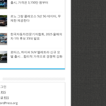
출시, 가격은 3,150만 원부터
르노 그랑 콜레오스 5년 5G 데이터, 무
제한 제공한다
한국자동차전문기자협회, 2025 올해의
차 1차 후보 35대 발표
로터스, 하이퍼 SUV 엘레트라 신규 모
델 출시…합리적 가격으로 경쟁력 강화
n
로그인
글
RSS
댓글
RSS
ordPress.org