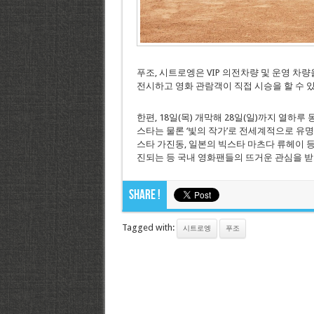
푸조, 시트로엥은 VIP 의전차량 및 운영 차
전시하고 영화 관람객이 직접 시승을 할 수 
한편, 18일(목) 개막해 28일(일)까지 열
스타는 물론 ‘빛의 작가’로 전세계적으로 유
스타 가진동, 일본의 빅스타 마츠다 류헤이 등이
진되는 등 국내 영화팬들의 뜨거운 관심을 받
Share !
Tagged with:
시트로엥
푸조