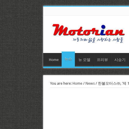
뉴스
Home
뉴 모델
프리뷰
시승기
You are here:
Home
/
News
/
한불모터스㈜, ‘제 