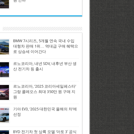
원 인하
BMW 7시리즈, 5개월 연속 국내 수입
대형차 판매 1위… 역대급 구매 혜택으
로 상승세 이어간다
르노코리아, 내년 SDV, 내후년 부산 생
산 전기차 등 출시
르노코리아, ‘2025 코리아세일페스타’
그랑 콜레오스 최대 350만 원 구매 지
원
기아 EV3, ‘2025 대한민국 올해의 차’에
선정
BYD 전기차 첫 상륙 모델 ‘아토 3′ 공식