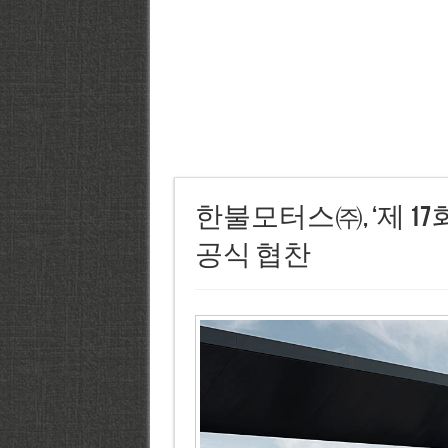
한불모터스㈜, ‘제 1
공식 협찬