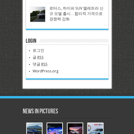
로터스, 하이퍼 SUV 엘레트라 신
규 모델 출시…합리적 가격으로
경쟁력 강화
Login
로그인
글
RSS
댓글
RSS
WordPress.org
News in Pictures