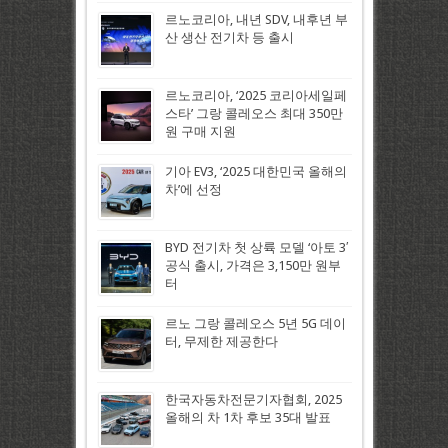
르노코리아, 내년 SDV, 내후년 부
산 생산 전기차 등 출시
르노코리아, ‘2025 코리아세일페
스타’ 그랑 콜레오스 최대 350만
원 구매 지원
기아 EV3, ‘2025 대한민국 올해의
차’에 선정
BYD 전기차 첫 상륙 모델 ‘아토 3′
공식 출시, 가격은 3,150만 원부
터
르노 그랑 콜레오스 5년 5G 데이
터, 무제한 제공한다
한국자동차전문기자협회, 2025
올해의 차 1차 후보 35대 발표