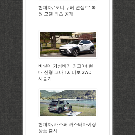
현대차, ‘포니 쿠페 콘셉트’ 복
원 모델 최초 공개
비싼데 가성비가 최고야! 현
대 신형 코나 1.6 터보 2WD
시승기
현대차, 캐스퍼 커스터마이징
상품 출시