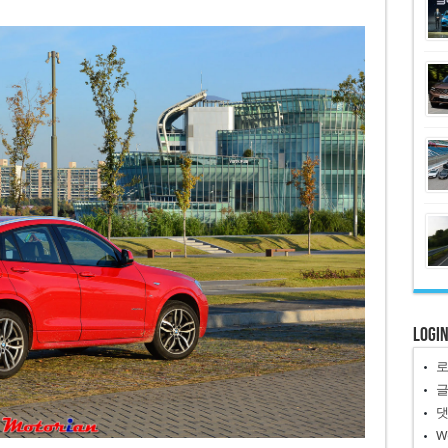
Logi
W