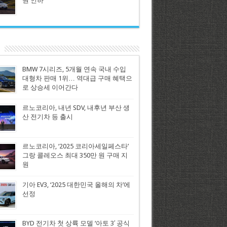
원 인하
BMW 7시리즈, 5개월 연속 국내 수입
대형차 판매 1위… 역대급 구매 혜택으
로 상승세 이어간다
르노코리아, 내년 SDV, 내후년 부산 생
산 전기차 등 출시
르노코리아, ‘2025 코리아세일페스타’
그랑 콜레오스 최대 350만 원 구매 지
원
기아 EV3, ‘2025 대한민국 올해의 차’에
선정
BYD 전기차 첫 상륙 모델 ‘아토 3′ 공식