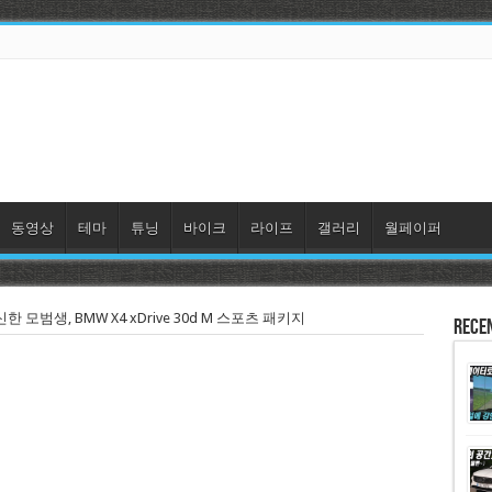
동영상
테마
튜닝
바이크
라이프
갤러리
월페이퍼
모범생, BMW X4 xDrive 30d M 스포츠 패키지
Rece