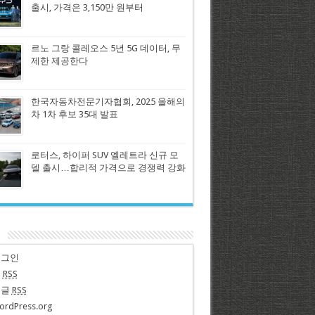
출시, 가격은 3,150만 원부터
르노 그랑 콜레오스 5년 5G 데이터, 무
제한 제공한다
한국자동차전문기자협회, 2025 올해의
차 1차 후보 35대 발표
로터스, 하이퍼 SUV 엘레트라 신규 모
델 출시…합리적 가격으로 경쟁력 강화
n
로그인
글
RSS
댓글
RSS
ordPress.org