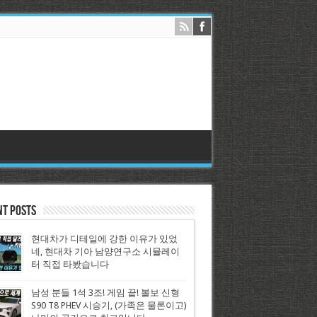
nt Posts
현대차가 디테일에 강한 이유가 있었
네, 현대차 기아 남양연구소 시뮬레이
터 직접 타봤습니다
남성 분들 1석 3조! 게임 끝! 볼보 신형
S90 T8 PHEV 시승기, (가족은 물론이고)