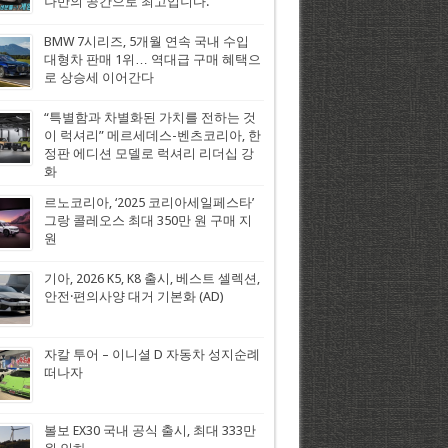
나만의 공간으로 최고입니다.
BMW 7시리즈, 5개월 연속 국내 수입
대형차 판매 1위… 역대급 구매 혜택으
로 상승세 이어간다
“특별함과 차별화된 가치를 전하는 것
이 럭셔리” 메르세데스-벤츠코리아, 한
정판 에디션 모델로 럭셔리 리더십 강
화
르노코리아, ‘2025 코리아세일페스타’
그랑 콜레오스 최대 350만 원 구매 지
원
기아, 2026 K5, K8 출시, 베스트 셀렉션,
안전·편의사양 대거 기본화 (AD)
자칼 투어 – 이니셜 D 자동차 성지순례
떠나자
볼보 EX30 국내 공식 출시, 최대 333만