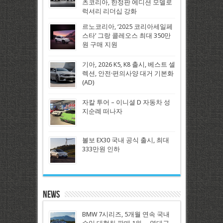
츠코리아, 한정판 에디션 모델로
럭셔리 리더십 강화
르노코리아, ‘2025 코리아세일페
스타’ 그랑 콜레오스 최대 350만
원 구매 지원
기아, 2026 K5, K8 출시, 베스트 셀
렉션, 안전·편의사양 대거 기본화
(AD)
자칼 투어 – 이니셜 D 자동차 성
지순례 떠나자
볼보 EX30 국내 공식 출시, 최대
333만원 인하
News
BMW 7시리즈, 5개월 연속 국내