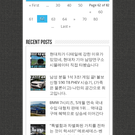
« First
...
30
40
50
Page 62 of 82
«
60
62
61
63
64
»
70
80
...
Last »
Recent Posts
현대차가 디테일에 강한 이유가
있었네, 현대차 기아 남양연구소
시뮬레이터 직접 타봤습니다
남성 분들 1석 3조! 게임 끝! 볼보
신형 S90 T8 PHEV 시승기, (가족
은 물론이고) 나만의 공간으로 최
고입니다.
BMW 7시리즈, 5개월 연속 국내
수입 대형차 판매 1위… 역대급
구매 혜택으로 상승세 이어간다
“특별함과 차별화된 가치를 전하
는 것이 럭셔리” 메르세데스-벤