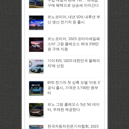
수입 대형차 판매 1위… 역대급
구매 혜택으로 상승세 이어간다
르노코리아, 내년 SDV, 내후년 부
산 생산 전기차 등 출시
르노코리아, ‘2025 코리아세일페
스타’ 그랑 콜레오스 최대 350만
원 구매 지원
기아 EV3, ‘2025 대한민국 올해의
차’에 선정
BYD 전기차 첫 상륙 모델 ‘아토 3′
공식 출시, 가격은 3,150만 원부
터
르노 그랑 콜레오스 5년 5G 데이
터, 무제한 제공한다
한국자동차전문기자협회, 2025