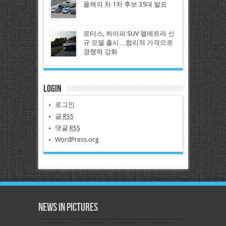
올해의 차 1차 후보 35대 발표
로터스, 하이퍼 SUV 엘레트라 신
규 모델 출시…합리적 가격으로
경쟁력 강화
Login
로그인
글
RSS
댓글
RSS
WordPress.org
News in Pictures