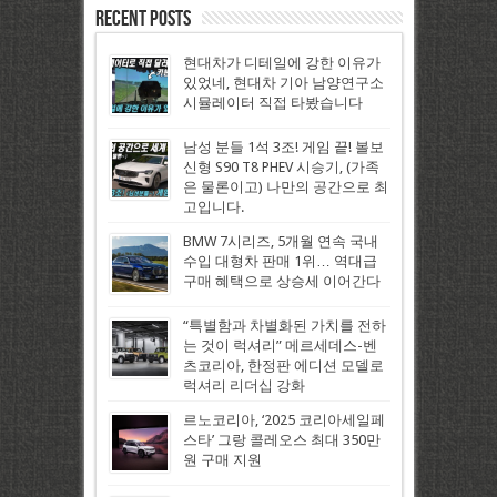
Recent Posts
현대차가 디테일에 강한 이유가
있었네, 현대차 기아 남양연구소
시뮬레이터 직접 타봤습니다
남성 분들 1석 3조! 게임 끝! 볼보
신형 S90 T8 PHEV 시승기, (가족
은 물론이고) 나만의 공간으로 최
고입니다.
BMW 7시리즈, 5개월 연속 국내
수입 대형차 판매 1위… 역대급
구매 혜택으로 상승세 이어간다
“특별함과 차별화된 가치를 전하
는 것이 럭셔리” 메르세데스-벤
츠코리아, 한정판 에디션 모델로
럭셔리 리더십 강화
르노코리아, ‘2025 코리아세일페
스타’ 그랑 콜레오스 최대 350만
원 구매 지원