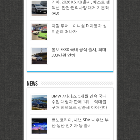
기아, 2026 K5, K8 출시, 베스트 셀
렉션, 안전·편의사양 대거 기본화
(AD)
자칼 투어 – 이니셜 D 자동차 성
지순례 떠나자
볼보 EX30 국내 공식 출시, 최대
333만원 인하
News
BMW 7시리즈, 5개월 연속 국내
수입 대형차 판매 1위… 역대급
구매 혜택으로 상승세 이어간다
르노코리아, 내년 SDV, 내후년 부
산 생산 전기차 등 출시