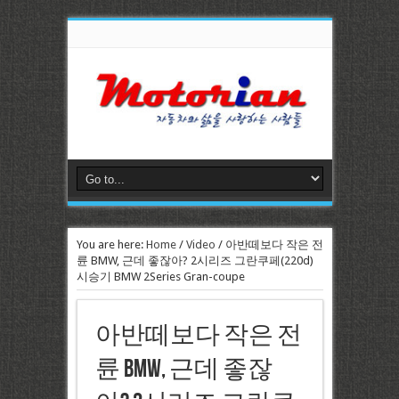
You are here:
Home
/
Video
/
아반떼보다 작은 전
륜 BMW, 근데 좋잖아? 2시리즈 그란쿠페(220d)
시승기 BMW 2Series Gran-coupe
아반떼보다 작은 전
륜 BMW, 근데 좋잖