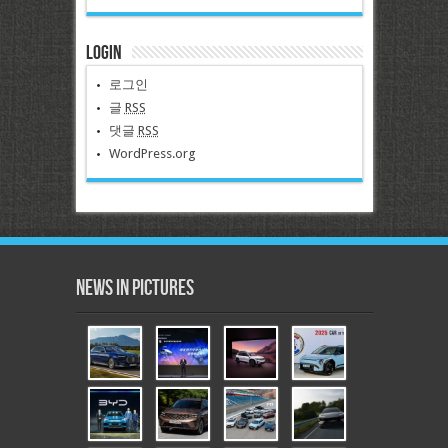
Login
로그인
글
RSS
댓글
RSS
WordPress.org
News in Pictures