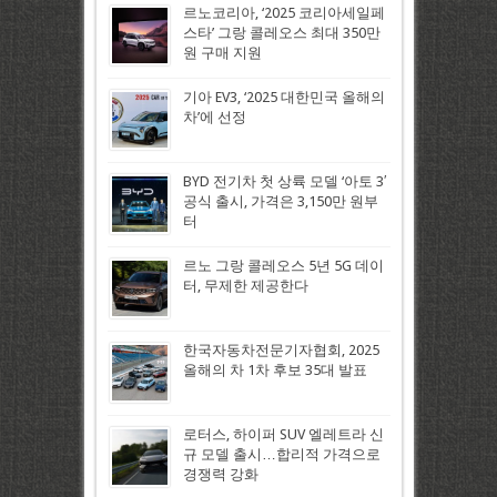
르노코리아, ‘2025 코리아세일페
스타’ 그랑 콜레오스 최대 350만
원 구매 지원
기아 EV3, ‘2025 대한민국 올해의
차’에 선정
BYD 전기차 첫 상륙 모델 ‘아토 3′
공식 출시, 가격은 3,150만 원부
터
르노 그랑 콜레오스 5년 5G 데이
터, 무제한 제공한다
한국자동차전문기자협회, 2025
올해의 차 1차 후보 35대 발표
로터스, 하이퍼 SUV 엘레트라 신
규 모델 출시…합리적 가격으로
경쟁력 강화