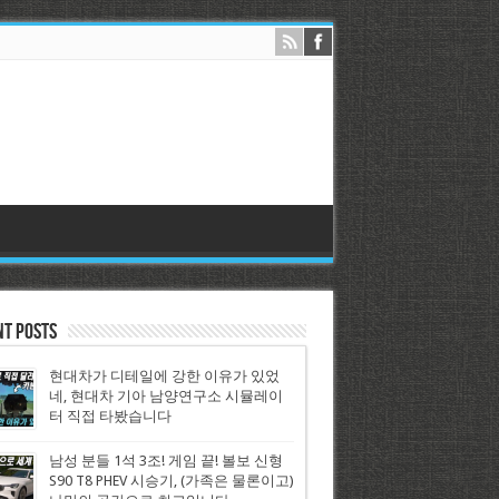
nt Posts
현대차가 디테일에 강한 이유가 있었
네, 현대차 기아 남양연구소 시뮬레이
터 직접 타봤습니다
남성 분들 1석 3조! 게임 끝! 볼보 신형
S90 T8 PHEV 시승기, (가족은 물론이고)