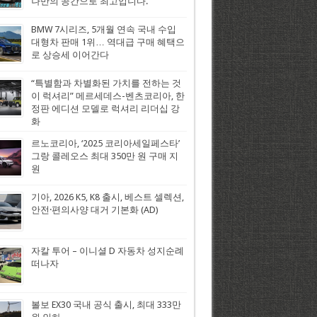
나만의 공간으로 최고입니다.
BMW 7시리즈, 5개월 연속 국내 수입
대형차 판매 1위… 역대급 구매 혜택으
로 상승세 이어간다
“특별함과 차별화된 가치를 전하는 것
이 럭셔리” 메르세데스-벤츠코리아, 한
정판 에디션 모델로 럭셔리 리더십 강
화
르노코리아, ‘2025 코리아세일페스타’
그랑 콜레오스 최대 350만 원 구매 지
원
기아, 2026 K5, K8 출시, 베스트 셀렉션,
안전·편의사양 대거 기본화 (AD)
자칼 투어 – 이니셜 D 자동차 성지순례
떠나자
볼보 EX30 국내 공식 출시, 최대 333만