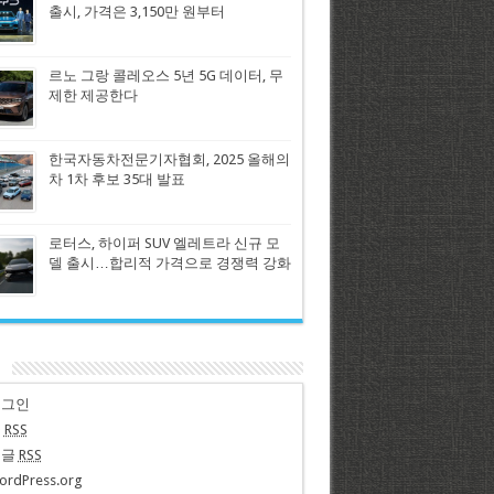
출시, 가격은 3,150만 원부터
르노 그랑 콜레오스 5년 5G 데이터, 무
제한 제공한다
한국자동차전문기자협회, 2025 올해의
차 1차 후보 35대 발표
로터스, 하이퍼 SUV 엘레트라 신규 모
델 출시…합리적 가격으로 경쟁력 강화
n
로그인
글
RSS
댓글
RSS
ordPress.org