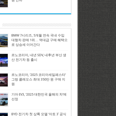
원 인하
BMW 7시리즈, 5개월 연속 국내 수입
대형차 판매 1위… 역대급 구매 혜택으
로 상승세 이어간다
르노코리아, 내년 SDV, 내후년 부산 생
산 전기차 등 출시
르노코리아, ‘2025 코리아세일페스타’
그랑 콜레오스 최대 350만 원 구매 지
원
기아 EV3, ‘2025 대한민국 올해의 차’에
선정
BYD 전기차 첫 상륙 모델 ‘아토 3′ 공식