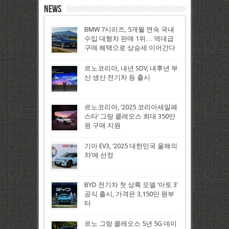
News
BMW 7시리즈, 5개월 연속 국내
수입 대형차 판매 1위… 역대급
구매 혜택으로 상승세 이어간다
르노코리아, 내년 SDV, 내후년 부
산 생산 전기차 등 출시
르노코리아, ‘2025 코리아세일페
스타’ 그랑 콜레오스 최대 350만
원 구매 지원
기아 EV3, ‘2025 대한민국 올해의
차’에 선정
BYD 전기차 첫 상륙 모델 ‘아토 3′
공식 출시, 가격은 3,150만 원부
터
르노 그랑 콜레오스 5년 5G 데이