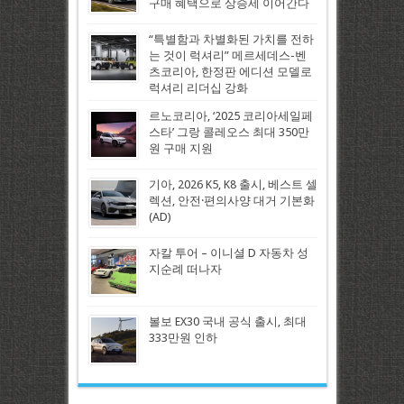
구매 혜택으로 상승세 이어간다
“특별함과 차별화된 가치를 전하
는 것이 럭셔리” 메르세데스-벤
츠코리아, 한정판 에디션 모델로
럭셔리 리더십 강화
르노코리아, ‘2025 코리아세일페
스타’ 그랑 콜레오스 최대 350만
원 구매 지원
기아, 2026 K5, K8 출시, 베스트 셀
렉션, 안전·편의사양 대거 기본화
(AD)
자칼 투어 – 이니셜 D 자동차 성
지순례 떠나자
볼보 EX30 국내 공식 출시, 최대
333만원 인하