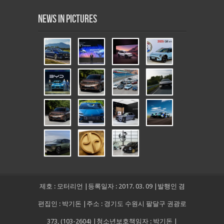
News in Pictures
제호 : 모터리언 |등록일자 : 2017. 03. 09 |발행인 겸
편집인 : 박기돈 |주소 : 경기도 수원시 팔달구 권광로
373, (103-2604) |청소년보호책임자 : 박기돈 |