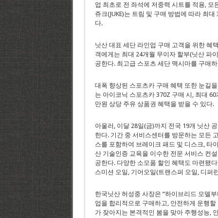
업 최초로 전 좌석에 저중력 시트를 적용, 모
쥬크(JUKE)는 트림 및 구매 방법에 따라 최
다.
닛산 대표 세단 라인업 구매 고객을 위한 혜택도 준
객에게는 최대 24개월 무이자 할부(닛산 파이낸
공한다. 최고급 스포츠 세단 맥시마를 구매하
대폭 향상된 스포츠카 구매 혜택 또한 눈길을
는 아이코닉 스포츠카 370Z 구매 시, 최대 6
만원 상당 주유 상품권 혜택을 받을 수 있다.
아울러, 이달 28일(금)까지 전국 19개 닛
한다. 기간 중 서비스센터를 방문하는 모든 
스를 포함하여 브레이크 패드 및 디스크, 타이
산 기술인증 교육을 이수한 전문 서비스 컨설턴
공한다. 다양한 소모품 할인 혜택도 마련됐다. 
스미션 오일, 기어오일(트랜스퍼 오일, 디퍼런
한국닛산 허성중 사장은 “하이브리드 모델부
업을 합리적으로 구매하고, 안전하게 운행할 
가 잦아지는 본격적인 봄을 맞아 주행성능, 