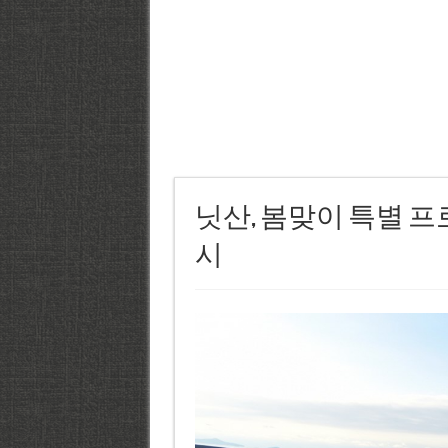
닛산, 봄맞이 특별 
시