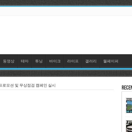
동영상
테마
튜닝
바이크
라이프
갤러리
월페이퍼
 프로모션 및 무상점검 캠페인 실시
Rece