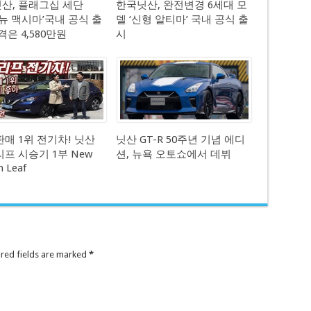
산, 플래그십 세단
한국닛산, 완전변경 6세대 모
9 뉴 맥시마’국내 공식 출
델 ‘신형 알티마’ 국내 공식 출
격은 4,580만원
시
판매 1위 전기차! 닛산
닛산 GT-R 50주년 기념 에디
리프 시승기 1부 New
션, 뉴욕 오토쇼에서 데뷔
n Leaf
ired fields are marked
*