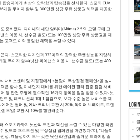
든 탑승자에게 최상의 안락함과 탑승감을 선사한다. 스포티 CUV
대 36개월 무이자 할부 및 300만원 상당 주유 상품권 혜택을 제공한
비됐다. 다이내믹 세단 알티마(Altima) 2.5 SL 모델 구매 고
스 이용 시, 선수금 별도) 또는 100만원 상당 주유 상품권을 제
는 고객도 이와 동일한 혜택을 누릴 수 있다.
 끈다. 스포티한 디자인과 333마력의 강력한 주행성능을 자랑하
0개월 무이자 할부(닛산 파이낸스 이용 시, 선수금 별도) 또는 400
산 공식 서비스센터 및 지정점에서 <봄맞이 무상점검 캠페인>을 실시
고객은 황사 및 미세먼지 대비를 위한 에어컨 필터 집중 점검 서비
어 등 안전 주행에 필수적인 16가지 항목을 점검 받을 수 있다. 닛
트 및 테크니션의 1대 1 점검으로, 보다 수준 높은 서비스를 제
Logi
에어컨 필터 및 에바 크리너 교환 시 20%, 와이퍼 브레이드, 트랜
셜 오일) 교환 시 10%를 할인해준다.
터 스포츠카까지 닛산의 도전과 혁신을 느낄 수 있는 다양한 라인
수 있도록 프로모션 및 무상점검 캠페인을 마련했다.”며, “나들이
W
안전성, 효율성까지 모두 갖춘 닛산 라인업과 즐거운 드라이빙 즐