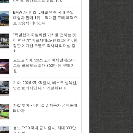
나만의 공간으로 최고입니다.
BMW 7시리즈, 5개월 연속 국내 수입
대형차 판매 1위… 역대급 구매 혜택으
로 상승세 이어간다
“특별함과 차별화된 가치를 전하는 것
이 럭셔리” 메르세데스-벤츠코리아, 한
정판 에디션 모델로 럭셔리 리더십 강
화
르노코리아, ‘2025 코리아세일페스타’
그랑 콜레오스 최대 350만 원 구매 지
원
기아, 2026 K5, K8 출시, 베스트 셀렉션,
안전·편의사양 대거 기본화 (AD)
자칼 투어 – 이니셜 D 자동차 성지순례
떠나자
볼보 EX30 국내 공식 출시, 최대 333만