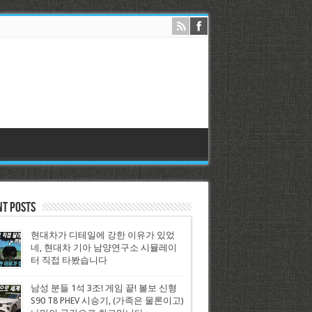
nt Posts
현대차가 디테일에 강한 이유가 있었
네, 현대차 기아 남양연구소 시뮬레이
터 직접 타봤습니다
남성 분들 1석 3조! 게임 끝! 볼보 신형
S90 T8 PHEV 시승기, (가족은 물론이고)