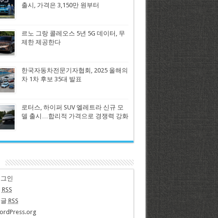
출시, 가격은 3,150만 원부터
르노 그랑 콜레오스 5년 5G 데이터, 무
제한 제공한다
한국자동차전문기자협회, 2025 올해의
차 1차 후보 35대 발표
로터스, 하이퍼 SUV 엘레트라 신규 모
델 출시…합리적 가격으로 경쟁력 강화
n
로그인
글
RSS
댓글
RSS
ordPress.org