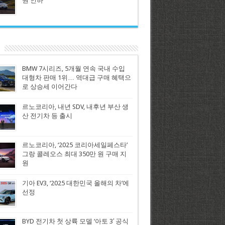
원 인하
BMW 7시리즈, 5개월 연속 국내 수입
대형차 판매 1위… 역대급 구매 혜택으
로 상승세 이어간다
르노코리아, 내년 SDV, 내후년 부산 생
산 전기차 등 출시
르노코리아, ‘2025 코리아세일페스타’
그랑 콜레오스 최대 350만 원 구매 지
원
기아 EV3, ‘2025 대한민국 올해의 차’에
선정
BYD 전기차 첫 상륙 모델 ‘아토 3′ 공식