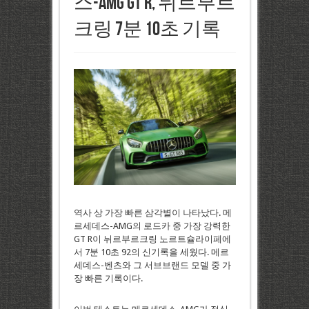
스-AMG GT R, 뉘르부르
크링 7분 10초 기록
역사 상 가장 빠른 삼각별이 나타났다. 메
르세데스-AMG의 로드카 중 가장 강력한
GT R이 뉘르부르크링 노르트슐라이페에
서 7분 10초 92의 신기록을 세웠다. 메르
세데스-벤츠와 그 서브브랜드 모델 중 가
장 빠른 기록이다.