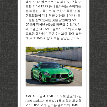
렉서스 LFA 뉘르부르크링 패키지, 구형 포
르쉐 911 GT2 RS 등 내로라하는 슈퍼카들
을 따돌린 기록으로, 비슷한 기록을 낸 경
쟁모델들이 더 강력한 성능을 내거나 4륜
구동을 탑재했다는 것을 감안하면 AMG
GT R의 뛰어난 성능을 확인할 수 있다. 선
대 모델인 SLS AMG 블랙시리즈의 뉘르부
르크링 랩타임 기록은 7분 26초 40에 불과
해 무려 16초 가량 기록을 앞당긴 것이다.
AMG GT R은 4.0L V8 바이터보 엔진에 7단
AMG 스피드시프트 DCT를 조합해 최고출
력이 585마력에 달하는 슈퍼카다. AMG