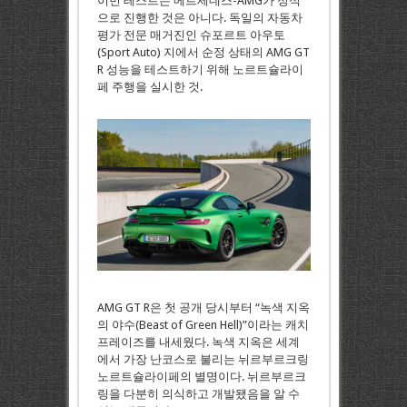
이번 테스트는 메르세데스-AMG가 정식
으로 진행한 것은 아니다. 독일의 자동차
평가 전문 매거진인 슈포르트 아우토
(Sport Auto) 지에서 순정 상태의 AMG GT
R 성능을 테스트하기 위해 노르트슐라이
페 주행을 실시한 것.
AMG GT R은 첫 공개 당시부터 “녹색 지옥
의 야수(Beast of Green Hell)”이라는 캐치
프레이즈를 내세웠다. 녹색 지옥은 세계
에서 가장 난코스로 불리는 뉘르부르크링
노르트슐라이페의 별명이다. 뉘르부르크
링을 다분히 의식하고 개발됐음을 알 수