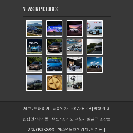
News in Pictures
제호 : 모터리언 |등록일자 : 2017. 03. 09 |발행인 겸
편집인 : 박기돈 |주소 : 경기도 수원시 팔달구 권광로
373, (103-2604) |청소년보호책임자 : 박기돈 |