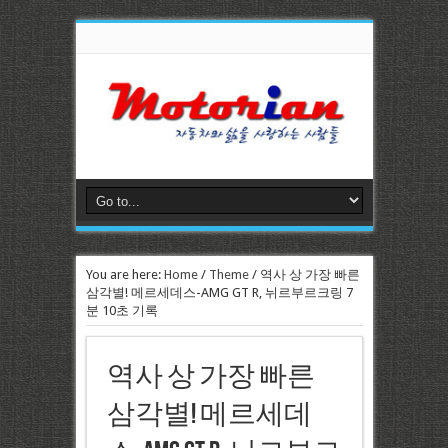
You are here:
Home
/
Theme
/
역사 상 가장 빠른
삼각별! 메르세데스-AMG GT R, 뉘르부르크링 7
분 10초 기록
역사 상 가장 빠른
삼각별! 메르세데