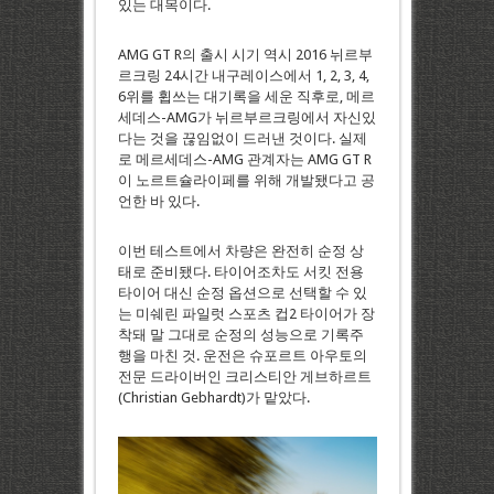
있는 대목이다.
AMG GT R의 출시 시기 역시 2016 뉘르부
르크링 24시간 내구레이스에서 1, 2, 3, 4,
6위를 휩쓰는 대기록을 세운 직후로, 메르
세데스-AMG가 뉘르부르크링에서 자신있
다는 것을 끊임없이 드러낸 것이다. 실제
로 메르세데스-AMG 관계자는 AMG GT R
이 노르트슐라이페를 위해 개발됐다고 공
언한 바 있다.
이번 테스트에서 차량은 완전히 순정 상
태로 준비됐다. 타이어조차도 서킷 전용
타이어 대신 순정 옵션으로 선택할 수 있
는 미쉐린 파일럿 스포츠 컵2 타이어가 장
착돼 말 그대로 순정의 성능으로 기록주
행을 마친 것. 운전은 슈포르트 아우토의
전문 드라이버인 크리스티안 게브하르트
(Christian Gebhardt)가 맡았다.