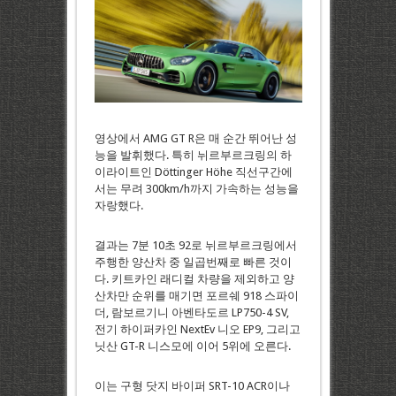
영상에서 AMG GT R은 매 순간 뛰어난 성
능을 발휘했다. 특히 뉘르부르크링의 하
이라이트인 Döttinger Höhe 직선구간에
서는 무려 300km/h까지 가속하는 성능을
자랑했다.
결과는 7분 10초 92로 뉘르부르크링에서
주행한 양산차 중 일곱번째로 빠른 것이
다. 키트카인 래디컬 차량을 제외하고 양
산차만 순위를 매기면 포르쉐 918 스파이
더, 람보르기니 아벤타도르 LP750-4 SV,
전기 하이퍼카인 NextEv 니오 EP9, 그리고
닛산 GT-R 니스모에 이어 5위에 오른다.
이는 구형 닷지 바이퍼 SRT-10 ACR이나