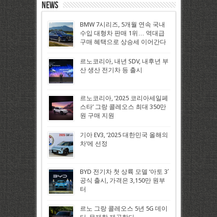
News
BMW 7시리즈, 5개월 연속 국내
수입 대형차 판매 1위… 역대급
구매 혜택으로 상승세 이어간다
르노코리아, 내년 SDV, 내후년 부
산 생산 전기차 등 출시
르노코리아, ‘2025 코리아세일페
스타’ 그랑 콜레오스 최대 350만
원 구매 지원
기아 EV3, ‘2025 대한민국 올해의
차’에 선정
BYD 전기차 첫 상륙 모델 ‘아토 3′
공식 출시, 가격은 3,150만 원부
터
르노 그랑 콜레오스 5년 5G 데이