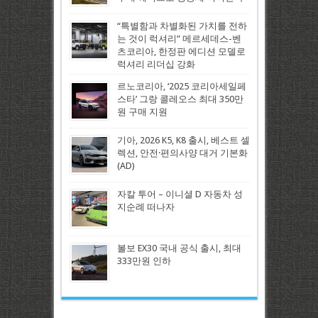
“특별함과 차별화된 가치를 전하
는 것이 럭셔리” 메르세데스-벤
츠코리아, 한정판 에디션 모델로
럭셔리 리더십 강화
르노코리아, ‘2025 코리아세일페
스타’ 그랑 콜레오스 최대 350만
원 구매 지원
기아, 2026 K5, K8 출시, 베스트 셀
렉션, 안전·편의사양 대거 기본화
(AD)
자칼 투어 – 이니셜 D 자동차 성
지순례 떠나자
볼보 EX30 국내 공식 출시, 최대
333만원 인하