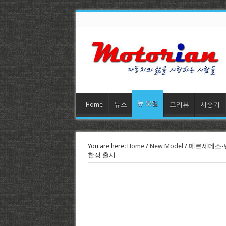
뉴 모델
Home
뉴스
프리뷰
시승기
You are here:
Home
/
New Model
/
메르세데스-벤츠
한정 출시