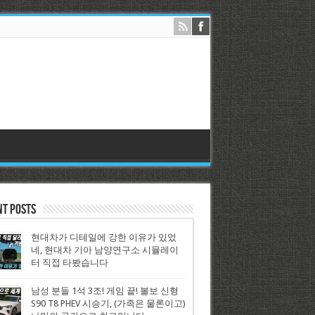
nt Posts
현대차가 디테일에 강한 이유가 있었
네, 현대차 기아 남양연구소 시뮬레이
터 직접 타봤습니다
남성 분들 1석 3조! 게임 끝! 볼보 신형
S90 T8 PHEV 시승기, (가족은 물론이고)