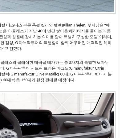
비즈니스 부문 총괄 킬리안 텔렌(Kilian Thelen) 부사장은 “메
 에디션은 G-클래스가 지난 40여 년간 쌓아온 헤리티지를 돌아봄과 동
관심과 성원에 감사하는 의미를 담아 특별히 구성한 모델”이라며,
티한 감성, G 마누팍투어의 특별함이 함께 어우러진 매력적인 헤리
”고 전했다.
G-클래스의 클래식한 매력을 배가하는 총 3가지의 특별한 G 마누
 G 마누팍투어 시트린 브라운 마그노(G manufaktur Citrin
릭(G manufaktur Olive Metalic) 60대, G 마누팍투어 빈티지 블
etalic) 60대씩 총 150대가 한정 판매될 예정이다.