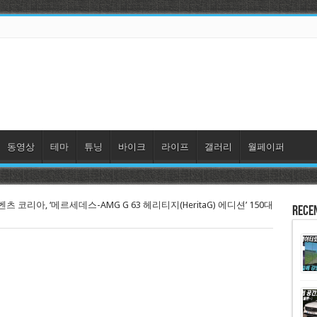
동영상
테마
튜닝
바이크
라이프
갤러리
월페이퍼
 코리아, ‘메르세데스-AMG G 63 헤리티지(HeritaG) 에디션’ 150대
Rece