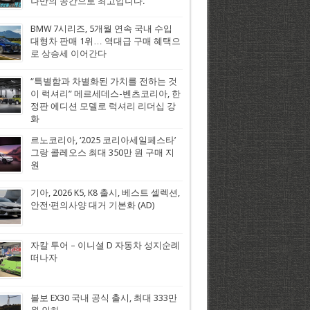
나만의 공간으로 최고입니다.
BMW 7시리즈, 5개월 연속 국내 수입
대형차 판매 1위… 역대급 구매 혜택으
로 상승세 이어간다
“특별함과 차별화된 가치를 전하는 것
이 럭셔리” 메르세데스-벤츠코리아, 한
정판 에디션 모델로 럭셔리 리더십 강
화
르노코리아, ‘2025 코리아세일페스타’
그랑 콜레오스 최대 350만 원 구매 지
원
기아, 2026 K5, K8 출시, 베스트 셀렉션,
안전·편의사양 대거 기본화 (AD)
자칼 투어 – 이니셜 D 자동차 성지순례
떠나자
볼보 EX30 국내 공식 출시, 최대 333만