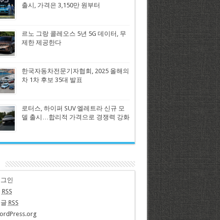
출시, 가격은 3,150만 원부터
르노 그랑 콜레오스 5년 5G 데이터, 무
제한 제공한다
한국자동차전문기자협회, 2025 올해의
차 1차 후보 35대 발표
로터스, 하이퍼 SUV 엘레트라 신규 모
델 출시…합리적 가격으로 경쟁력 강화
n
로그인
글
RSS
댓글
RSS
ordPress.org