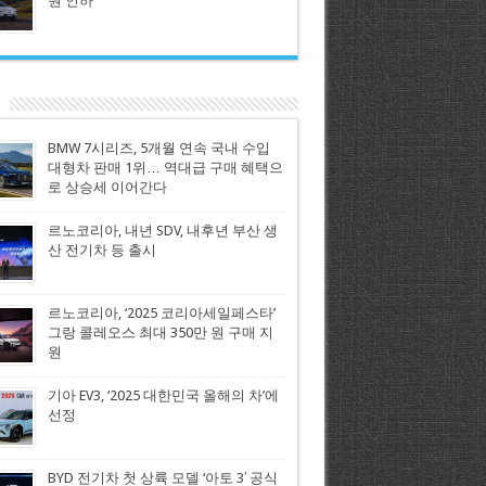
원 인하
BMW 7시리즈, 5개월 연속 국내 수입
대형차 판매 1위… 역대급 구매 혜택으
로 상승세 이어간다
르노코리아, 내년 SDV, 내후년 부산 생
산 전기차 등 출시
르노코리아, ‘2025 코리아세일페스타’
그랑 콜레오스 최대 350만 원 구매 지
원
기아 EV3, ‘2025 대한민국 올해의 차’에
선정
BYD 전기차 첫 상륙 모델 ‘아토 3′ 공식