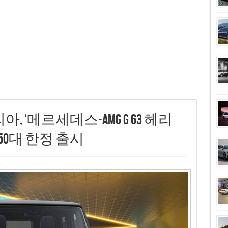
 ‘메르세데스-AMG G 63 헤리
 150대 한정 출시