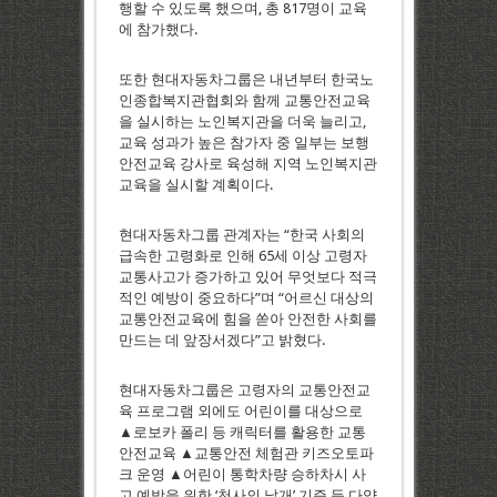
행할 수 있도록 했으며, 총 817명이 교육
에 참가했다.
또한 현대자동차그룹은 내년부터 한국노
인종합복지관협회와 함께 교통안전교육
을 실시하는 노인복지관을 더욱 늘리고,
교육 성과가 높은 참가자 중 일부는 보행
안전교육 강사로 육성해 지역 노인복지관
교육을 실시할 계획이다.
현대자동차그룹 관계자는 “한국 사회의
급속한 고령화로 인해 65세 이상 고령자
교통사고가 증가하고 있어 무엇보다 적극
적인 예방이 중요하다”며 “어르신 대상의
교통안전교육에 힘을 쏟아 안전한 사회를
만드는 데 앞장서겠다”고 밝혔다.
현대자동차그룹은 고령자의 교통안전교
육 프로그램 외에도 어린이를 대상으로
▲로보카 폴리 등 캐릭터를 활용한 교통
안전교육 ▲교통안전 체험관 키즈오토파
크 운영 ▲어린이 통학차량 승하차시 사
고 예방을 위한 ‘천사의 날개’ 기증 등 다양