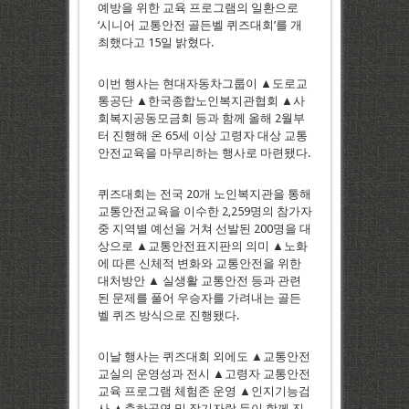
예방을 위한 교육 프로그램의 일환으로
‘시니어 교통안전 골든벨 퀴즈대회’를 개
최했다고 15일 밝혔다.
이번 행사는 현대자동차그룹이 ▲도로교
통공단 ▲한국종합노인복지관협회 ▲사
회복지공동모금회 등과 함께 올해 2월부
터 진행해 온 65세 이상 고령자 대상 교통
안전교육을 마무리하는 행사로 마련됐다.
퀴즈대회는 전국 20개 노인복지관을 통해
교통안전교육을 이수한 2,259명의 참가자
중 지역별 예선을 거쳐 선발된 200명을 대
상으로 ▲교통안전표지판의 의미 ▲노화
에 따른 신체적 변화와 교통안전을 위한
대처방안 ▲ 실생활 교통안전 등과 관련
된 문제를 풀어 우승자를 가려내는 골든
벨 퀴즈 방식으로 진행됐다.
이날 행사는 퀴즈대회 외에도 ▲교통안전
교실의 운영성과 전시 ▲고령자 교통안전
교육 프로그램 체험존 운영 ▲인지기능검
사 ▲축하공연 및 장기자랑 등이 함께 진