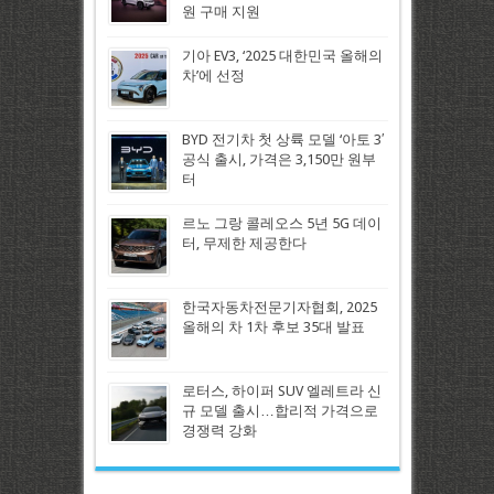
원 구매 지원
기아 EV3, ‘2025 대한민국 올해의
차’에 선정
BYD 전기차 첫 상륙 모델 ‘아토 3′
공식 출시, 가격은 3,150만 원부
터
르노 그랑 콜레오스 5년 5G 데이
터, 무제한 제공한다
한국자동차전문기자협회, 2025
올해의 차 1차 후보 35대 발표
로터스, 하이퍼 SUV 엘레트라 신
규 모델 출시…합리적 가격으로
경쟁력 강화