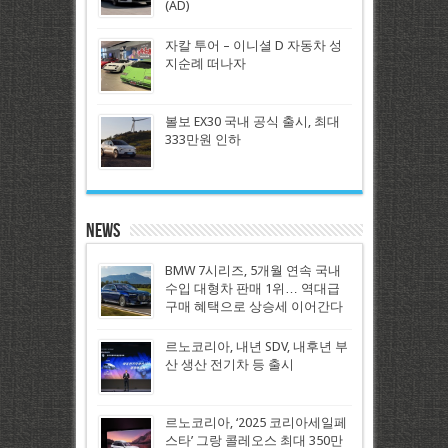
(AD)
자칼 투어 – 이니셜 D 자동차 성
지순례 떠나자
볼보 EX30 국내 공식 출시, 최대
333만원 인하
News
BMW 7시리즈, 5개월 연속 국내
수입 대형차 판매 1위… 역대급
구매 혜택으로 상승세 이어간다
르노코리아, 내년 SDV, 내후년 부
산 생산 전기차 등 출시
르노코리아, ‘2025 코리아세일페
스타’ 그랑 콜레오스 최대 350만