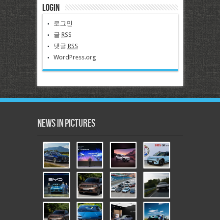
Login
로그인
글
RSS
댓글
RSS
WordPress.org
News in Pictures