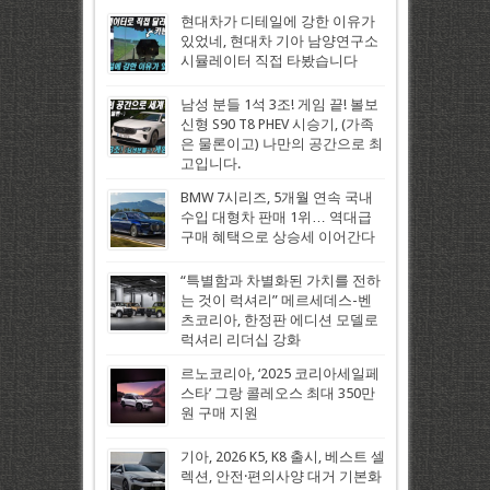
현대차가 디테일에 강한 이유가
있었네, 현대차 기아 남양연구소
시뮬레이터 직접 타봤습니다
남성 분들 1석 3조! 게임 끝! 볼보
신형 S90 T8 PHEV 시승기, (가족
은 물론이고) 나만의 공간으로 최
고입니다.
BMW 7시리즈, 5개월 연속 국내
수입 대형차 판매 1위… 역대급
구매 혜택으로 상승세 이어간다
“특별함과 차별화된 가치를 전하
는 것이 럭셔리” 메르세데스-벤
츠코리아, 한정판 에디션 모델로
럭셔리 리더십 강화
르노코리아, ‘2025 코리아세일페
스타’ 그랑 콜레오스 최대 350만
원 구매 지원
기아, 2026 K5, K8 출시, 베스트 셀
렉션, 안전·편의사양 대거 기본화