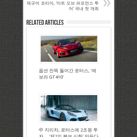
재규어 코리아, ‘아트 오브 퍼포먼스 투
어’ 국내 첫 개최
Related Articles
옵션 잔뜩 들어간 로터스, ‘에
보라 GT410’
中 지리차, 로터스에 2조원 투
자… ‘제2의 볼보 신화’ 만든다