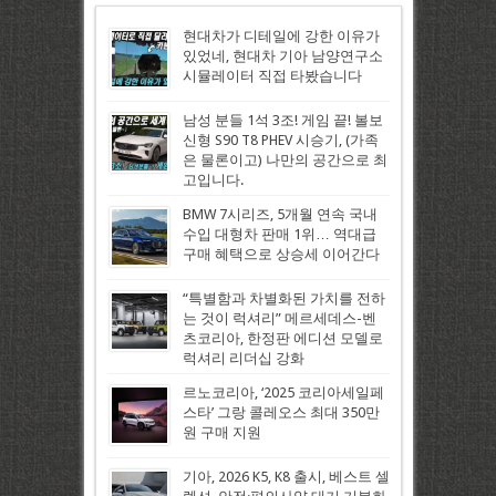
현대차가 디테일에 강한 이유가
있었네, 현대차 기아 남양연구소
시뮬레이터 직접 타봤습니다
남성 분들 1석 3조! 게임 끝! 볼보
신형 S90 T8 PHEV 시승기, (가족
은 물론이고) 나만의 공간으로 최
고입니다.
BMW 7시리즈, 5개월 연속 국내
수입 대형차 판매 1위… 역대급
구매 혜택으로 상승세 이어간다
“특별함과 차별화된 가치를 전하
는 것이 럭셔리” 메르세데스-벤
츠코리아, 한정판 에디션 모델로
럭셔리 리더십 강화
르노코리아, ‘2025 코리아세일페
스타’ 그랑 콜레오스 최대 350만
원 구매 지원
기아, 2026 K5, K8 출시, 베스트 셀