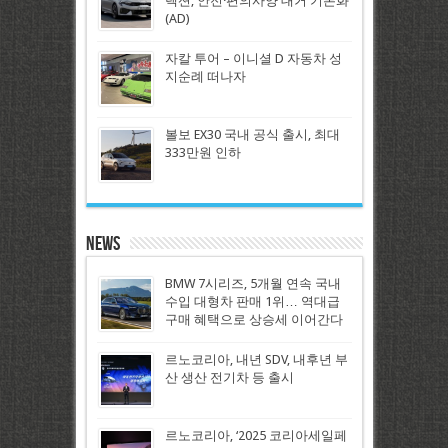
렉션, 안전·편의사양 대거 기본화
(AD)
자칼 투어 – 이니셜 D 자동차 성
지순례 떠나자
볼보 EX30 국내 공식 출시, 최대
333만원 인하
News
BMW 7시리즈, 5개월 연속 국내
수입 대형차 판매 1위… 역대급
구매 혜택으로 상승세 이어간다
르노코리아, 내년 SDV, 내후년 부
산 생산 전기차 등 출시
르노코리아, ‘2025 코리아세일페