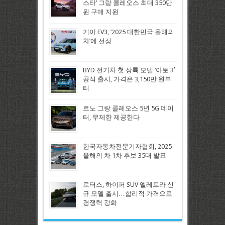
스타’ 그랑 콜레오스 최대 350만
원 구매 지원
기아 EV3, ‘2025 대한민국 올해의
차’에 선정
BYD 전기차 첫 상륙 모델 ‘아토 3′
공식 출시, 가격은 3,150만 원부
터
르노 그랑 콜레오스 5년 5G 데이
터, 무제한 제공한다
한국자동차전문기자협회, 2025
올해의 차 1차 후보 35대 발표
로터스, 하이퍼 SUV 엘레트라 신
규 모델 출시…합리적 가격으로
경쟁력 강화