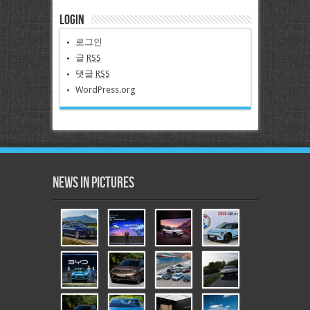
Login
로그인
글
RSS
댓글
RSS
WordPress.org
News in Pictures