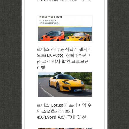
로터스 한국 공식딜러 엘케이
오토(LK Auto), 창립 1주년 기
념 고객 감사 할인 프로모션
진행
로터스(Lotus)의 프리미엄 수
제 스포츠카 에보라
400(Evora 400) 국내 첫 선