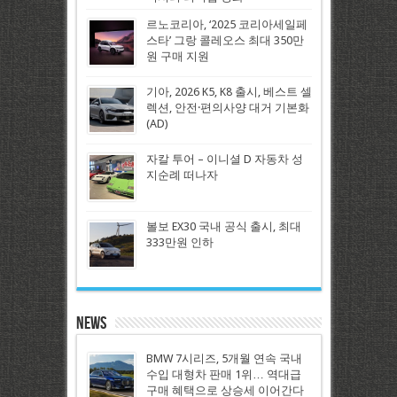
르노코리아, ‘2025 코리아세일페
스타’ 그랑 콜레오스 최대 350만
원 구매 지원
기아, 2026 K5, K8 출시, 베스트 셀
렉션, 안전·편의사양 대거 기본화
(AD)
자칼 투어 – 이니셜 D 자동차 성
지순례 떠나자
볼보 EX30 국내 공식 출시, 최대
333만원 인하
News
BMW 7시리즈, 5개월 연속 국내
수입 대형차 판매 1위… 역대급
구매 혜택으로 상승세 이어간다