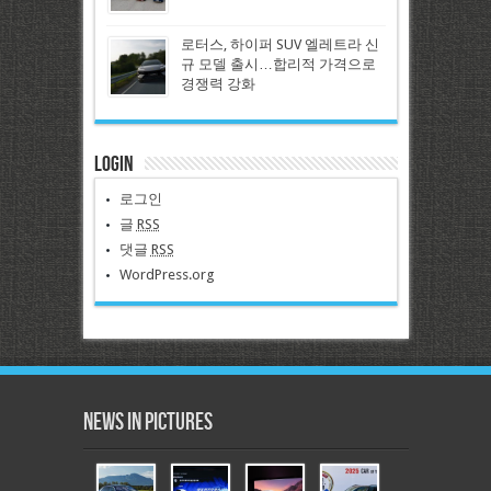
로터스, 하이퍼 SUV 엘레트라 신
규 모델 출시…합리적 가격으로
경쟁력 강화
Login
로그인
글
RSS
댓글
RSS
WordPress.org
News in Pictures