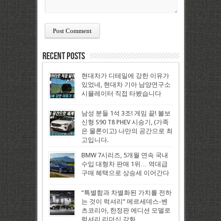
Recent Posts
현대차가 디테일에 강한 이유가
있었네, 현대차 기아 남양연구소
시뮬레이터 직접 타봤습니다
남성 분들 1석 3조! 게임 끝! 볼보
신형 S90 T8 PHEV 시승기, (가족
은 물론이고) 나만의 공간으로 최
고입니다.
BMW 7시리즈, 5개월 연속 국내
수입 대형차 판매 1위… 역대급
구매 혜택으로 상승세 이어간다
“특별함과 차별화된 가치를 전하
는 것이 럭셔리” 메르세데스-벤
츠코리아, 한정판 에디션 모델로
럭셔리 리더십 강화