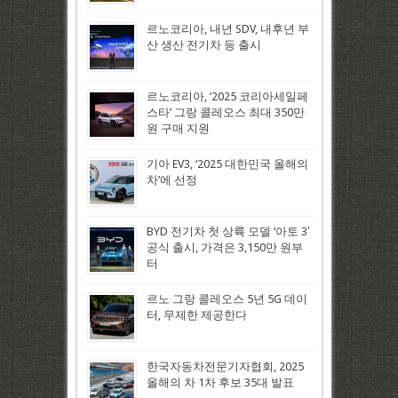
르노코리아, 내년 SDV, 내후년 부
산 생산 전기차 등 출시
르노코리아, ‘2025 코리아세일페
스타’ 그랑 콜레오스 최대 350만
원 구매 지원
기아 EV3, ‘2025 대한민국 올해의
차’에 선정
BYD 전기차 첫 상륙 모델 ‘아토 3′
공식 출시, 가격은 3,150만 원부
터
르노 그랑 콜레오스 5년 5G 데이
터, 무제한 제공한다
한국자동차전문기자협회, 2025
올해의 차 1차 후보 35대 발표