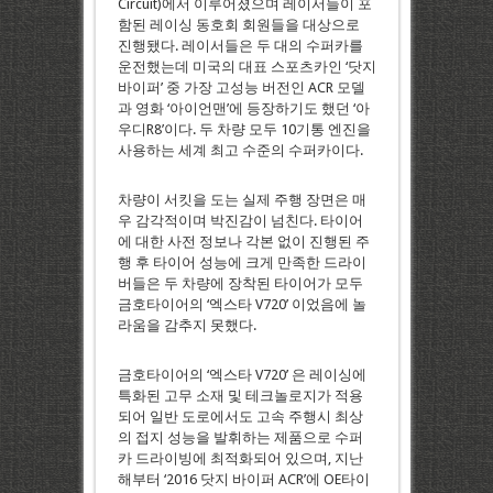
Circuit)에서 이루어졌으며 레이서들이 포
함된 레이싱 동호회 회원들을 대상으로
진행됐다. 레이서들은 두 대의 수퍼카를
운전했는데 미국의 대표 스포츠카인 ‘닷지
바이퍼’ 중 가장 고성능 버전인 ACR 모델
과 영화 ‘아이언맨’에 등장하기도 했던 ‘아
우디R8’이다. 두 차량 모두 10기통 엔진을
사용하는 세계 최고 수준의 수퍼카이다.
차량이 서킷을 도는 실제 주행 장면은 매
우 감각적이며 박진감이 넘친다. 타이어
에 대한 사전 정보나 각본 없이 진행된 주
행 후 타이어 성능에 크게 만족한 드라이
버들은 두 차량에 장착된 타이어가 모두
금호타이어의 ‘엑스타 V720’ 이었음에 놀
라움을 감추지 못했다.
금호타이어의 ‘엑스타 V720’ 은 레이싱에
특화된 고무 소재 및 테크놀로지가 적용
되어 일반 도로에서도 고속 주행시 최상
의 접지 성능을 발휘하는 제품으로 수퍼
카 드라이빙에 최적화되어 있으며, 지난
해부터 ‘2016 닷지 바이퍼 ACR’에 OE타이