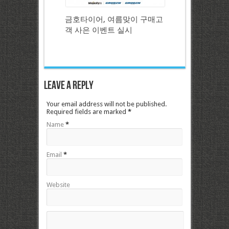
금호타이어, 여름맞이 구매고
객 사은 이벤트 실시
Leave a Reply
Your email address will not be published.
Required fields are marked
*
Name
*
Email
*
Website