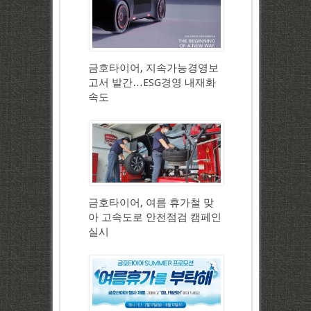
금호타이어, 지속가능경영보
고서 발간…ESG경영 내재화
속도
금호타이어, 여름 휴가철 맞
아 고속도로 안전점검 캠페인
실시