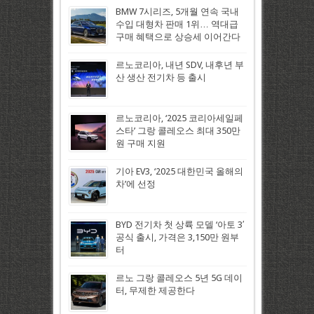
BMW 7시리즈, 5개월 연속 국내
수입 대형차 판매 1위… 역대급
구매 혜택으로 상승세 이어간다
르노코리아, 내년 SDV, 내후년 부
산 생산 전기차 등 출시
르노코리아, ‘2025 코리아세일페
스타’ 그랑 콜레오스 최대 350만
원 구매 지원
기아 EV3, ‘2025 대한민국 올해의
차’에 선정
BYD 전기차 첫 상륙 모델 ‘아토 3′
공식 출시, 가격은 3,150만 원부
터
르노 그랑 콜레오스 5년 5G 데이
터, 무제한 제공한다