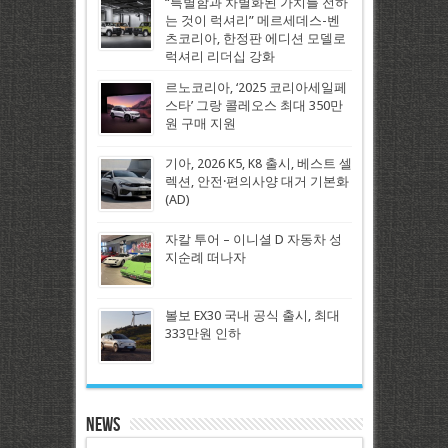
“특별함과 차별화된 가치를 전하
는 것이 럭셔리” 메르세데스-벤
츠코리아, 한정판 에디션 모델로
럭셔리 리더십 강화
르노코리아, ‘2025 코리아세일페
스타’ 그랑 콜레오스 최대 350만
원 구매 지원
기아, 2026 K5, K8 출시, 베스트 셀
렉션, 안전·편의사양 대거 기본화
(AD)
자칼 투어 – 이니셜 D 자동차 성
지순례 떠나자
볼보 EX30 국내 공식 출시, 최대
333만원 인하
News