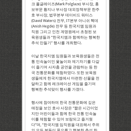
크 폴글레이즈(Mark Polglaze) 부사장, 홍
보부문 황지나 부사장 대외정책부문 한주
호 부사장, 법무본부 데이비드 워터스
(David Waters) 전무, IT본부 아니쉬 헥데
(Anish Hegde) 전무 등 한국지엠 임원과
직원 그리고 인천 계명원에서 초청된 보
육원생들과 “한국지엠과 함께하는 행복한
추석 만들기” 행사를 개최했다.
이날 한국지엠 임원들과 보육원생들은 전
통 민속놀이인 윷놀이와 제기차기를 다같
이 즐기며 사자춤 공연을 관람하는 등 한
국 전통문화를 체험하였다. 또한 보육원
생들에게 한국지엠에서 마련한 선물을 전
달하고 함께 레크레이션 게임을 즐기며
행복한 추석맞이 행사를 가졌다.
행사에 참여하며 한국 전통문화에 깊은
애정을 보인 호샤 사장은 “짦은 시간이었
지만 어린이들과 함께 한국 전통 민속놀
이를 체험할 수 있어 보람되고 즐거웠
다”며, “한국지엠 임직원을 대표해서 주위
의 모든 분들이 풍요롭고 행복한 추석 한