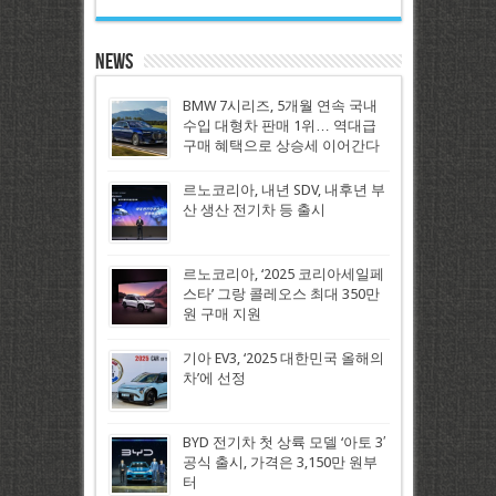
News
BMW 7시리즈, 5개월 연속 국내
수입 대형차 판매 1위… 역대급
구매 혜택으로 상승세 이어간다
르노코리아, 내년 SDV, 내후년 부
산 생산 전기차 등 출시
르노코리아, ‘2025 코리아세일페
스타’ 그랑 콜레오스 최대 350만
원 구매 지원
기아 EV3, ‘2025 대한민국 올해의
차’에 선정
BYD 전기차 첫 상륙 모델 ‘아토 3′
공식 출시, 가격은 3,150만 원부
터