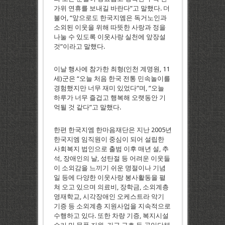
가위 연휴를 보내길 바란다”고 말했다. 더
불어, “앞으로도 한국지엠은 독거노인과
소외된 이웃을 위해 따뜻한 사랑과 정을
나눌 수 있도록 이웃사랑 실천에 앞장설
것”이라고 말했다.
이날 행사에 참가한 최형(인천 계명원, 11
세)군은 “오늘 처음 한국 전통 민속놀이를
경험했지만 너무 재미 있었다”며, ”오늘
하루가 너무 즐겁고 행복해 오랫동안 기
억될 것 같다”고 말했다.
한편 한국지엠 한마음재단은 지난 2005년
한국지엠 임직원이 중심이 되어 설립한
사회복지 법인으로 출범 이후 매년 설, 추
석, 장애인의 날, 성탄절 등 어려운 이웃들
이 소외감을 느끼기 쉬운 명절이나 기념
일 등에 다양한 이웃사랑 봉사활동을 펼
쳐 오고 있으며 의료비, 장학금, 소외계층
영재학교, 시각장애인 오케스트라 악기
기증 등 소외계층 지원사업을 지속적으로
수행하고 있다. 또한 차량 기증, 복지시설