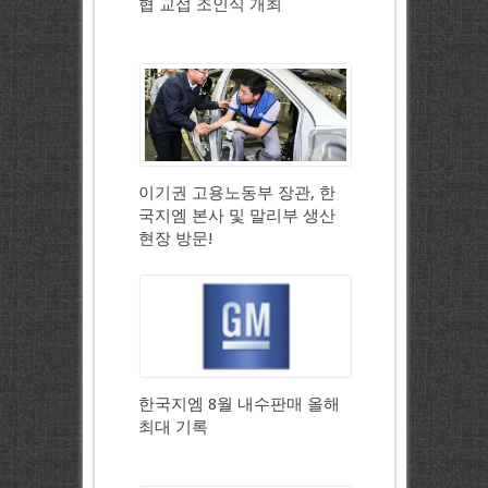
협 교섭 조인식 개최
이기권 고용노동부 장관, 한
국지엠 본사 및 말리부 생산
현장 방문!
한국지엠 8월 내수판매 올해
최대 기록