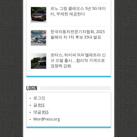
르노 그랑 콜레오스 5년 5G 데이
터, 무제한 제공한다
한국자동차전문기자협회, 2025
올해의 차 1차 후보 35대 발표
로터스, 하이퍼 SUV 엘레트라 신
규 모델 출시…합리적 가격으로
경쟁력 강화
Login
로그인
글
RSS
댓글
RSS
WordPress.org