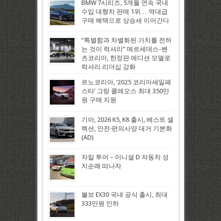
BMW 7시리즈, 5개월 연속 국내
수입 대형차 판매 1위… 역대급
구매 혜택으로 상승세 이어간다
“특별함과 차별화된 가치를 전하
는 것이 럭셔리” 메르세데스-벤
츠코리아, 한정판 에디션 모델로
럭셔리 리더십 강화
르노코리아, ‘2025 코리아세일페
스타’ 그랑 콜레오스 최대 350만
원 구매 지원
기아, 2026 K5, K8 출시, 베스트 셀
렉션, 안전·편의사양 대거 기본화
(AD)
자칼 투어 – 이니셜 D 자동차 성
지순례 떠나자
볼보 EX30 국내 공식 출시, 최대
333만원 인하