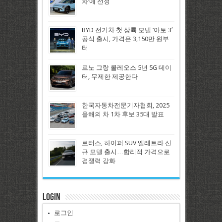
차’에 선정
BYD 전기차 첫 상륙 모델 ‘아토 3′
공식 출시, 가격은 3,150만 원부
터
르노 그랑 콜레오스 5년 5G 데이
터, 무제한 제공한다
한국자동차전문기자협회, 2025
올해의 차 1차 후보 35대 발표
로터스, 하이퍼 SUV 엘레트라 신
규 모델 출시…합리적 가격으로
경쟁력 강화
Login
로그인