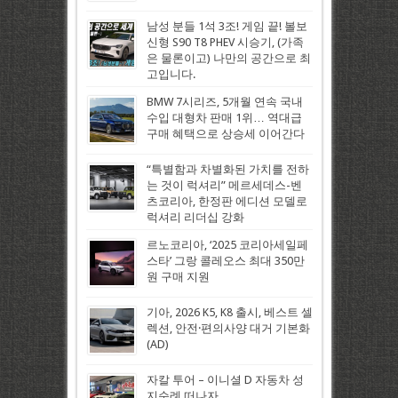
남성 분들 1석 3조! 게임 끝! 볼보
신형 S90 T8 PHEV 시승기, (가족
은 물론이고) 나만의 공간으로 최
고입니다.
BMW 7시리즈, 5개월 연속 국내
수입 대형차 판매 1위… 역대급
구매 혜택으로 상승세 이어간다
“특별함과 차별화된 가치를 전하
는 것이 럭셔리” 메르세데스-벤
츠코리아, 한정판 에디션 모델로
럭셔리 리더십 강화
르노코리아, ‘2025 코리아세일페
스타’ 그랑 콜레오스 최대 350만
원 구매 지원
기아, 2026 K5, K8 출시, 베스트 셀
렉션, 안전·편의사양 대거 기본화
(AD)
자칼 투어 – 이니셜 D 자동차 성
지순례 떠나자