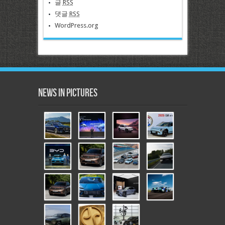
글
RSS
댓글
RSS
WordPress.org
News in Pictures