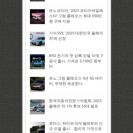
르노코리아, ‘2025 코리아세일페
스타’ 그랑 콜레오스 최대 350만
원 구매 지원
기아 EV3, ‘2025 대한민국 올해의
차’에 선정
BYD 전기차 첫 상륙 모델 ‘아토 3′
공식 출시, 가격은 3,150만 원부
터
르노 그랑 콜레오스 5년 5G 데이
터, 무제한 제공한다
한국자동차전문기자협회, 2025
올해의 차 1차 후보 35대 발표
로터스, 하이퍼 SUV 엘레트라 신
규 모델 출시…합리적 가격으로