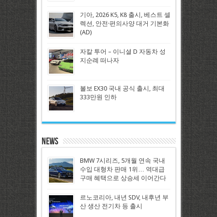
기아, 2026 K5, K8 출시, 베스트 셀
렉션, 안전·편의사양 대거 기본화
(AD)
자칼 투어 – 이니셜 D 자동차 성
지순례 떠나자
볼보 EX30 국내 공식 출시, 최대
333만원 인하
News
BMW 7시리즈, 5개월 연속 국내
수입 대형차 판매 1위… 역대급
구매 혜택으로 상승세 이어간다
르노코리아, 내년 SDV, 내후년 부
산 생산 전기차 등 출시