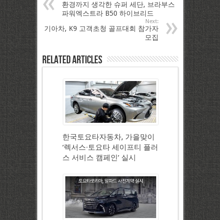
환경까지 생각한 슈퍼 세단, 브라부스
파워엑스트라 B50 하이브리드
Next:
기아차, K9 고객초청 골프대회 참가자
모집
Related Articles
한국토요타자동차, 가을맞이
‘렉서스∙토요타 세이프티 플러
스 서비스 캠페인’ 실시