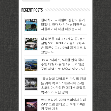
Recent Posts
현대차가 디테일에 강한 이유가
있었네, 현대차 기아 남양연구소
시뮬레이터 직접 타봤습니다
남성 분들 1석 3조! 게임 끝! 볼보
신형 S90 T8 PHEV 시승기, (가족
은 물론이고) 나만의 공간으로 최
고입니다.
BMW 7시리즈, 5개월 연속 국내
수입 대형차 판매 1위… 역대급
구매 혜택으로 상승세 이어간다
“특별함과 차별화된 가치를 전하
는 것이 럭셔리” 메르세데스-벤
츠코리아, 한정판 에디션 모델로
럭셔리 리더십 강화
르노코리아, ‘2025 코리아세일페
스타’ 그랑 콜레오스 최대 350만
원 구매 지원