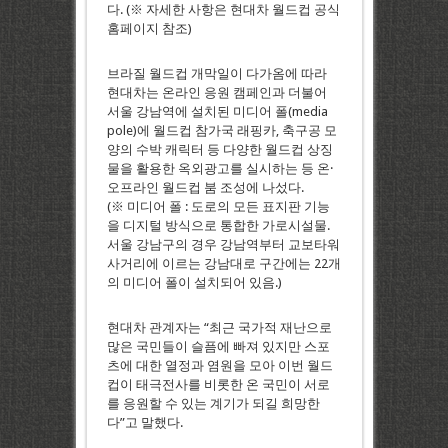
다. (※ 자세한 사항은 현대차 월드컵 공식
홈페이지 참조)
브라질 월드컵 개막일이 다가옴에 따라
현대차는 온라인 응원 캠페인과 더불어
서울 강남역에 설치된 미디어 폴(media
pole)에 월드컵 참가국 래핑카, 축구공 모
양의 수박 캐릭터 등 다양한 월드컵 상징
물을 활용한 옥외광고를 실시하는 등 온·
오프라인 월드컵 붐 조성에 나섰다.
(※ 미디어 폴 : 도로의 모든 표지판 기능
을 디지털 방식으로 통합한 가로시설물.
서울 강남구의 경우 강남역부터 교보타워
사거리에 이르는 강남대로 구간에는 22개
의 미디어 폴이 설치되어 있음.)
현대차 관계자는 “최근 국가적 재난으로
많은 국민들이 슬픔에 빠져 있지만 스포
츠에 대한 열정과 염원을 모아 이번 월드
컵이 태극전사를 비롯한 온 국민이 서로
를 응원할 수 있는 계기가 되길 희망한
다”고 말했다.