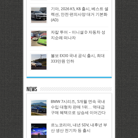
기아, 2026 K5, K8 출시, 베스트 셀
렉션, 안전·편의사양 대거 기본화
(AD)
자칼 투어 – 이니셜 D 자동차 성
지순례 떠나자
볼보 EX30 국내 공식 출시, 최대
333만원 인하
News
BMW 7시리즈, 5개월 연속 국내
수입 대형차 판매 1위… 역대급
구매 혜택으로 상승세 이어간다
르노코리아, 내년 SDV, 내후년 부
산 생산 전기차 등 출시