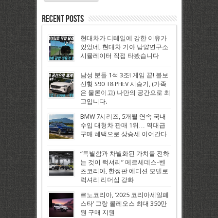
Recent Posts
현대차가 디테일에 강한 이유가
있었네, 현대차 기아 남양연구소
시뮬레이터 직접 타봤습니다
남성 분들 1석 3조! 게임 끝! 볼보
신형 S90 T8 PHEV 시승기, (가족
은 물론이고) 나만의 공간으로 최
고입니다.
BMW 7시리즈, 5개월 연속 국내
수입 대형차 판매 1위… 역대급
구매 혜택으로 상승세 이어간다
“특별함과 차별화된 가치를 전하
는 것이 럭셔리” 메르세데스-벤
츠코리아, 한정판 에디션 모델로
럭셔리 리더십 강화
르노코리아, ‘2025 코리아세일페
스타’ 그랑 콜레오스 최대 350만
원 구매 지원