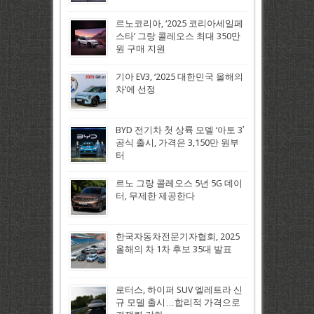
르노코리아, ‘2025 코리아세일페
스타’ 그랑 콜레오스 최대 350만
원 구매 지원
기아 EV3, ‘2025 대한민국 올해의
차’에 선정
BYD 전기차 첫 상륙 모델 ‘아토 3′
공식 출시, 가격은 3,150만 원부
터
르노 그랑 콜레오스 5년 5G 데이
터, 무제한 제공한다
한국자동차전문기자협회, 2025
올해의 차 1차 후보 35대 발표
로터스, 하이퍼 SUV 엘레트라 신
규 모델 출시…합리적 가격으로