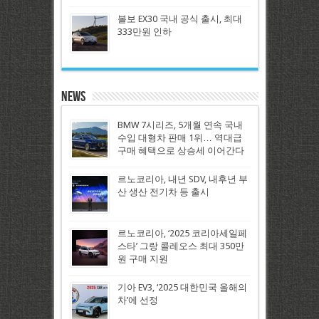
볼보 EX30 국내 공식 출시, 최대
333만원 인하
News
BMW 7시리즈, 5개월 연속 국내
수입 대형차 판매 1위… 역대급
구매 혜택으로 상승세 이어간다
르노코리아, 내년 SDV, 내후년 부
산 생산 전기차 등 출시
르노코리아, ‘2025 코리아세일페
스타’ 그랑 콜레오스 최대 350만
원 구매 지원
기아 EV3, ‘2025 대한민국 올해의
차’에 선정