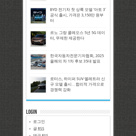
BYD 전기차 첫 상륙 모델 ‘아토 3′
공식 출시, 가격은 3,150만 원부
터
르노 그랑 콜레오스 5년 5G 데이
터, 무제한 제공한다
한국자동차전문기자협회, 2025
올해의 차 1차 후보 35대 발표
로터스, 하이퍼 SUV 엘레트라 신
규 모델 출시…합리적 가격으로
경쟁력 강화
Login
로그인
글
RSS
댓글
RSS