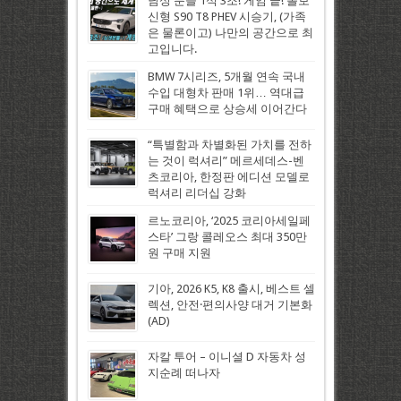
남성 분들 1석 3조! 게임 끝! 볼보
신형 S90 T8 PHEV 시승기, (가족
은 물론이고) 나만의 공간으로 최
고입니다.
BMW 7시리즈, 5개월 연속 국내
수입 대형차 판매 1위… 역대급
구매 혜택으로 상승세 이어간다
“특별함과 차별화된 가치를 전하
는 것이 럭셔리” 메르세데스-벤
츠코리아, 한정판 에디션 모델로
럭셔리 리더십 강화
르노코리아, ‘2025 코리아세일페
스타’ 그랑 콜레오스 최대 350만
원 구매 지원
기아, 2026 K5, K8 출시, 베스트 셀
렉션, 안전·편의사양 대거 기본화
(AD)
자칼 투어 – 이니셜 D 자동차 성
지순례 떠나자