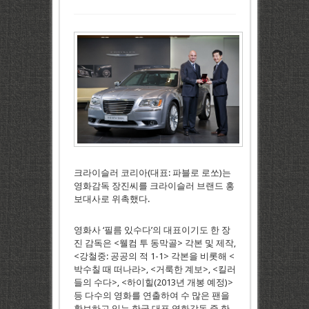
크라이슬러 코리아(대표: 파블로 로쏘)는
영화감독 장진씨를 크라이슬러 브랜드 홍
보대사로 위촉했다.
영화사 ‘필름 있수다’의 대표이기도 한 장
진 감독은 <웰컴 투 동막골> 각본 및 제작,
<강철중: 공공의 적 1-1> 각본을 비롯해 <
박수칠 때 떠나라>, <거룩한 계보>, <킬러
들의 수다>, <하이힐(2013년 개봉 예정)>
등 다수의 영화를 연출하여 수 많은 팬을
확보하고 있는 한국 대표 영화감독 중 한