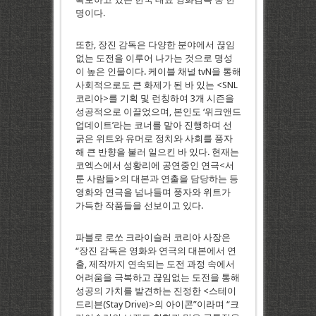
명이다.
또한, 장진 감독은 다양한 분야에서 끊임
없는 도전을 이루어 나가는 것으로 명성
이 높은 인물이다. 케이블 채널 tvN을 통해
사회적으로도 큰 화제가 된 바 있는 <SNL
코리아>를 기획 및 런칭하여 3개 시즌을
성공적으로 이끌었으며, 본인도 ‘위크앤드
업데이트’라는 코너를 맡아 진행하며 선
굵은 위트와 유머로 정치와 사회를 풍자
해 큰 반향을 불러 일으킨 바 있다. 현재는
코엑스에서 성황리에 공연중인 연극<서
툰 사람들>의 대본과 연출을 담당하는 등
영화와 연극을 넘나들며 풍자와 위트가
가득한 작품들을 선보이고 있다.
파블로 로쏘 크라이슬러 코리아 사장은
“장진 감독은 영화와 연극의 대본에서 연
출, 제작까지 연속되는 도전 과정 속에서
어려움을 극복하고 끊임없는 도전을 통해
성공의 가치를 발견하는 진정한 <스테이
드리븐(Stay Drive)>의 아이콘”이라며 “크