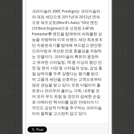
크라이슬러 300C Prestige는 크라이슬러
의 대표 세단으로 2011년과 2012년 연속
으로 워즈오토(Word’s Auto) ‘10대 엔진
(10 Best Engines)으로 선정된 3.6ℓ V6
Pentastar® 엔진을 탑재하여 파워풀한 성
능을 자랑하며 미국 브랜드 세단 최초로 8
단 자동변속기를 탑재해 부드럽고 편안한
드라이빙과 개선된 연료 효율성을 자랑하
는 모델이다. 크라이슬러 특유의 웅장하
고 유려한 스타일링, 70 종 이상의 첨단 안
전 및 편의 사양 등 스타일과 성능, 감성 품
질 삼박자를 두루 갖췄다는 평가를 받으
며 고품격 세단을 선호하는 고객으로부터
많은 관심을 받고 있다. 또한 이탈리아 폴
트로나 프라우의 폴리뇨 가죽, 내추럴 포
어 모카 우드 트림 등 장인의 섬세한 손길
로 아메리칸 력셔리를 담은 인테리어 디
자인도 감성적 미학을 추구하는 크라이슬
러의 철학을 고스란히 담고 있다.