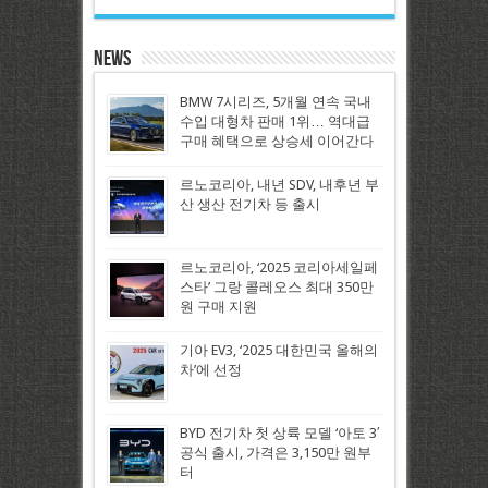
News
BMW 7시리즈, 5개월 연속 국내
수입 대형차 판매 1위… 역대급
구매 혜택으로 상승세 이어간다
르노코리아, 내년 SDV, 내후년 부
산 생산 전기차 등 출시
르노코리아, ‘2025 코리아세일페
스타’ 그랑 콜레오스 최대 350만
원 구매 지원
기아 EV3, ‘2025 대한민국 올해의
차’에 선정
BYD 전기차 첫 상륙 모델 ‘아토 3′
공식 출시, 가격은 3,150만 원부
터