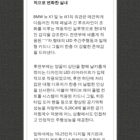
적으로
변화한
실내
BMW 뉴 X1 및 뉴 iX1의 외관은 매끈하게
다듬어진 차체 패널과 긴 루프라인이 조
화를 이루는 역동적인 실루엣으로 현대적
인 감각을 강조한다. 전면부에 새롭게 적
용된 ‘ㄱ’자 형태의 LED 주간주행등과 일체
형 키드니 그릴이 한층 더 강렬한 존재감
을 드러낸다.
후면부에는 양끝이 상단을 향해 날카롭게
꺾이는 디자인의 LED 리어라이트가 입체
적으로 적용되었으며, 후면 하단에 자리
잡은 대형 디퓨저가 한층 더 날렵한 인상
을 선사한다. 더불어 액티브 에어 플랩 컨
트롤 시스템이 적용된 키드니 그릴, 히든
타입 도어 핸들 등으로 향상된 공기역학
성능을 자랑하며, 0.26Cd에 불과한 공기
저항계수 덕분에 어느 상황에서도 민첩하
고 안정적인 주행성능을 제공한다.
앞좌석에는 10.25인치 디지털 계기판과
10.7인치 컨트롤 디스플레이가 조합된 운