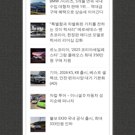
BMW 7시리즈, 5개월 연속 국내
수입 대형차 판매 1위… 역대급
구매 혜택으로 상승세 이어간다
“특별함과 차별화된 가치를 전하
는 것이 럭셔리” 메르세데스-벤
츠코리아, 한정판 에디션 모델로
럭셔리 리더십 강화
르노코리아, ‘2025 코리아세일페
스타’ 그랑 콜레오스 최대 350만
원 구매 지원
기아, 2026 K5, K8 출시, 베스트 셀
렉션, 안전·편의사양 대거 기본화
(AD)
자칼 투어 – 이니셜 D 자동차 성
지순례 떠나자
볼보 EX30 국내 공식 출시, 최대
333만원 인하