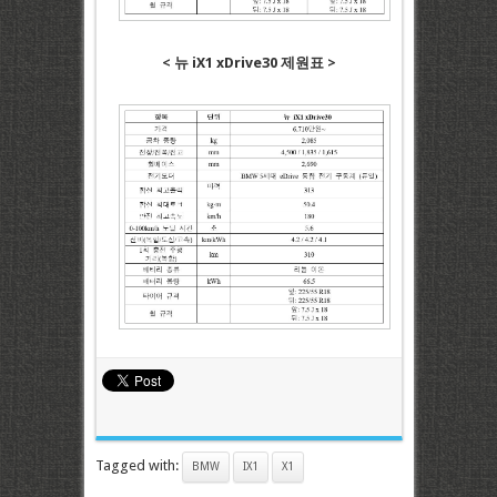
< 뉴 iX1 xDrive30 제원표 >
Tagged with:
BMW
IX1
X1