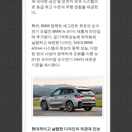
욱 넉넉한 공간 및 운전자 보조 시스템으
로 동급 최고 수준의 주행 경험을 제공한
다.
특히, BMW 컴팩트 세그먼트 최초의 순수
전기 모델인 BMW 뉴 iX1이 새롭게 라인업
에 추가된다. 공기역학성능에 최적화된
날렵하고 세련된 디자인, 5세대 BMW
eDrive 시스템과 최상의 동력 성능, 다양
한 편의 사양이 완벽하게 조화를 이룬 뉴
iX1은 프리미엄 순수전기 SAV의 새로운
기준을 제시한다.
현대적이고
날렵한
디자인의
외관과
진보