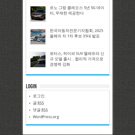
르노 그랑 콜레오스 5년 5G 데이
터, 무제한 제공한다
한국자동차전문기자협회, 2025
올해의 차 1차 후보 35대 발표
로터스, 하이퍼 SUV 엘레트라 신
규 모델 출시…합리적 가격으로
경쟁력 강화
Login
로그인
글
RSS
댓글
RSS
WordPress.org