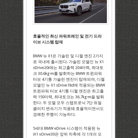
효율적인
최신
파워트레인
및
전기
드라
이브
시스템
탑재
BMW 뉴 X1은 가솔린 및 디젤 엔진 2가지
로 국내에 출시된다. 가솔린 모델인 뉴 X1
sDrive20i에는 최고출력 204마력, 최대토
크 30.6kg·m를 발휘하는 BMW 트윈파워
터보 4기통 가솔린 엔진이 탑재되며, 디젤
모델인 뉴 X1 sDrive18d에 적용되는 BMW
트윈파워 터보 4기통 디젤 엔진은 최고출
력 150마력, 최대토크는 36.7kg·m을 발휘
한다. 두 모델 모두 스텝트로닉 7단 듀얼
클러치 변속기가 적용돼 효율적이면서도
경쾌한 주행이 가능하다.
5세대 BMW eDrive 시스템이 적용된 뉴
iX1 xDrive30은 앞뒤 차축에 각 1개의 모