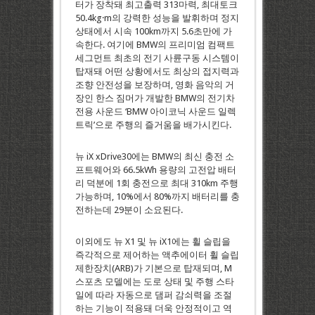
터가 장착돼 최고출력 313마력, 최대토크
50.4kg·m의 강력한 성능을 발휘하며 정지
상태에서 시속 100km까지 5.6초만에 가
속한다. 여기에 BMW의 프리미엄 컴팩트
세그먼트 최초의 전기 사륜구동 시스템이
탑재돼 어떤 상황에서도 최상의 접지력과
조향 안전성을 보장하며, 영화 음악의 거
장인 한스 짐머가 개발한 BMW의 전기차
전용 사운드 ‘BMW 아이코닉 사운드 일렉
트릭’으로 주행의 즐거움을 배가시킨다.
뉴 iX xDrive30에는 BMW의 최신 충전 소
프트웨어와 66.5kWh 용량의 고전압 배터
리 덕분에 1회 충전으로 최대 310km 주행
가능하며, 10%에서 80%까지 배터리를 충
전하는데 29분이 소요된다.
이외에도 뉴 X1 및 뉴 iX1에는 휠 슬립을
즉각적으로 제어하는 액추에이터 휠 슬립
제한장치(ARB)가 기본으로 탑재되며, M
스포츠 모델에는 도로 상태 및 주행 스타
일에 따라 자동으로 댐퍼 감쇠력을 조절
하는 기능이 적용돼 더욱 안정적이고 역