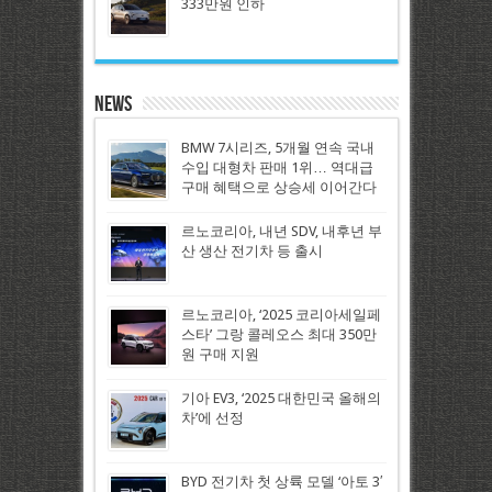
333만원 인하
News
BMW 7시리즈, 5개월 연속 국내
수입 대형차 판매 1위… 역대급
구매 혜택으로 상승세 이어간다
르노코리아, 내년 SDV, 내후년 부
산 생산 전기차 등 출시
르노코리아, ‘2025 코리아세일페
스타’ 그랑 콜레오스 최대 350만
원 구매 지원
기아 EV3, ‘2025 대한민국 올해의
차’에 선정
BYD 전기차 첫 상륙 모델 ‘아토 3′