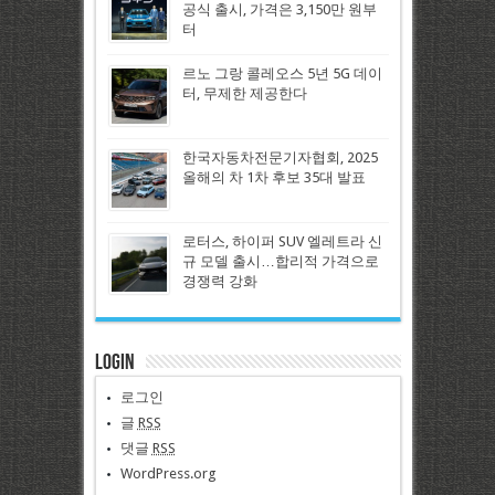
공식 출시, 가격은 3,150만 원부
터
르노 그랑 콜레오스 5년 5G 데이
터, 무제한 제공한다
한국자동차전문기자협회, 2025
올해의 차 1차 후보 35대 발표
로터스, 하이퍼 SUV 엘레트라 신
규 모델 출시…합리적 가격으로
경쟁력 강화
Login
로그인
글
RSS
댓글
RSS
WordPress.org