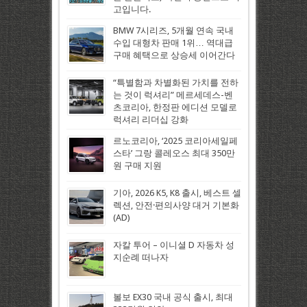
고입니다.
BMW 7시리즈, 5개월 연속 국내
수입 대형차 판매 1위… 역대급
구매 혜택으로 상승세 이어간다
“특별함과 차별화된 가치를 전하
는 것이 럭셔리” 메르세데스-벤
츠코리아, 한정판 에디션 모델로
럭셔리 리더십 강화
르노코리아, ‘2025 코리아세일페
스타’ 그랑 콜레오스 최대 350만
원 구매 지원
기아, 2026 K5, K8 출시, 베스트 셀
렉션, 안전·편의사양 대거 기본화
(AD)
자칼 투어 – 이니셜 D 자동차 성
지순례 떠나자
볼보 EX30 국내 공식 출시, 최대