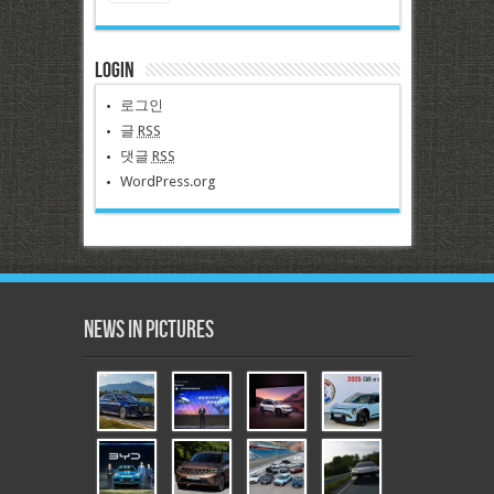
Login
로그인
글
RSS
댓글
RSS
WordPress.org
News in Pictures