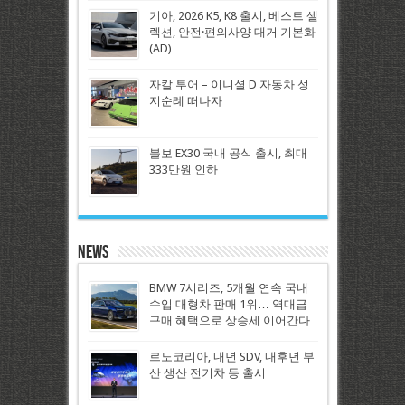
기아, 2026 K5, K8 출시, 베스트 셀
렉션, 안전·편의사양 대거 기본화
(AD)
자칼 투어 – 이니셜 D 자동차 성
지순례 떠나자
볼보 EX30 국내 공식 출시, 최대
333만원 인하
News
BMW 7시리즈, 5개월 연속 국내
수입 대형차 판매 1위… 역대급
구매 혜택으로 상승세 이어간다
르노코리아, 내년 SDV, 내후년 부
산 생산 전기차 등 출시