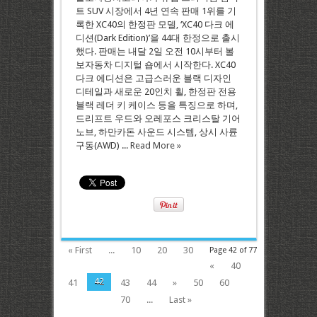
트 SUV 시장에서 4년 연속 판매 1위를 기
록한 XC40의 한정판 모델, ‘XC40 다크 에
디션(Dark Edition)’을 44대 한정으로 출시
했다. 판매는 내달 2일 오전 10시부터 볼
보자동차 디지털 숍에서 시작한다. XC40
다크 에디션은 고급스러운 블랙 디자인
디테일과 새로운 20인치 휠, 한정판 전용
블랙 레더 키 케이스 등을 특징으로 하며,
드리프트 우드와 오레포스 크리스탈 기어
노브, 하만카돈 사운드 시스템, 상시 사륜
구동(AWD) ...
Read More »
« First
...
10
20
30
Page 42 of 77
«
40
42
41
43
44
»
50
60
70
...
Last »