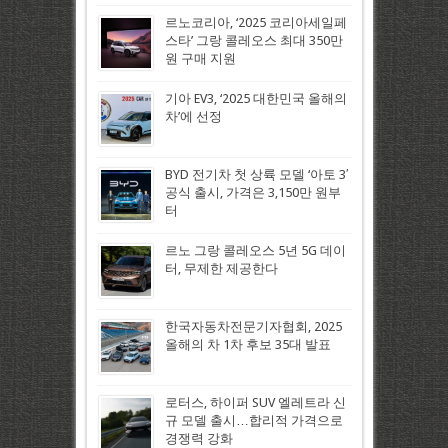
르노코리아, ‘2025 코리아세일페
스타’ 그랑 콜레오스 최대 350만
원 구매 지원
기아 EV3, ‘2025 대한민국 올해의
차’에 선정
BYD 전기차 첫 상륙 모델 ‘아토 3′
공식 출시, 가격은 3,150만 원부
터
르노 그랑 콜레오스 5년 5G 데이
터, 무제한 제공한다
한국자동차전문기자협회, 2025
올해의 차 1차 후보 35대 발표
로터스, 하이퍼 SUV 엘레트라 신
규 모델 출시…합리적 가격으로
경쟁력 강화