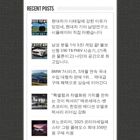
Recent Posts
현대차가 디테일에 강한 이유가
있었네, 현대차 기아 남양연구소
시뮬레이터 직접 타봤습니다
남성 분들 1석 3조! 게임 끝! 볼보
신형 S90 T8 PHEV 시승기, (가족
은 물론이고) 나만의 공간으로 최
고입니다.
BMW 7시리즈, 5개월 연속 국내
수입 대형차 판매 1위… 역대급
구매 혜택으로 상승세 이어간다
“특별함과 차별화된 가치를 전하
는 것이 럭셔리” 메르세데스-벤
츠코리아, 한정판 에디션 모델로
럭셔리 리더십 강화
르노코리아, ‘2025 코리아세일페
스타’ 그랑 콜레오스 최대 350만
원 구매 지원