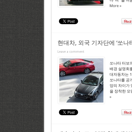
다”며 “올 여
More »
현대차, 외국 기자단에 ‘쏘나타
Leave a comment
쏘나타 터보의
배경 설명회를
대자동차는 1
쏘나타를 공개
양의 차이가 
을 장착한 모델
»