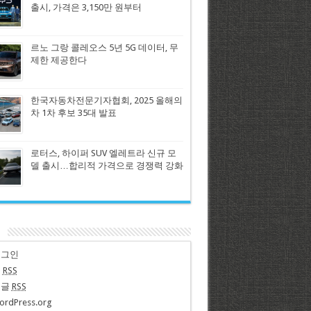
출시, 가격은 3,150만 원부터
르노 그랑 콜레오스 5년 5G 데이터, 무
제한 제공한다
한국자동차전문기자협회, 2025 올해의
차 1차 후보 35대 발표
로터스, 하이퍼 SUV 엘레트라 신규 모
델 출시…합리적 가격으로 경쟁력 강화
n
로그인
글
RSS
댓글
RSS
ordPress.org