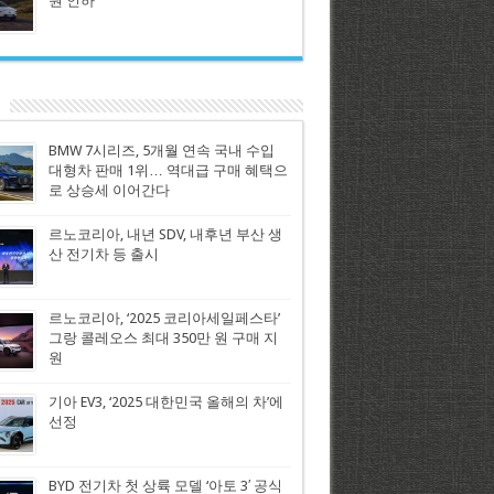
원 인하
BMW 7시리즈, 5개월 연속 국내 수입
대형차 판매 1위… 역대급 구매 혜택으
로 상승세 이어간다
르노코리아, 내년 SDV, 내후년 부산 생
산 전기차 등 출시
르노코리아, ‘2025 코리아세일페스타’
그랑 콜레오스 최대 350만 원 구매 지
원
기아 EV3, ‘2025 대한민국 올해의 차’에
선정
BYD 전기차 첫 상륙 모델 ‘아토 3′ 공식