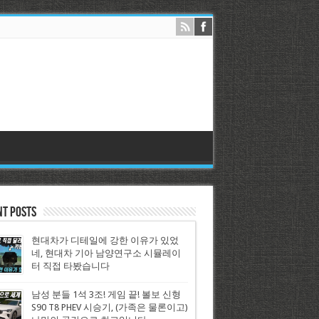
nt Posts
현대차가 디테일에 강한 이유가 있었
네, 현대차 기아 남양연구소 시뮬레이
터 직접 타봤습니다
남성 분들 1석 3조! 게임 끝! 볼보 신형
S90 T8 PHEV 시승기, (가족은 물론이고)