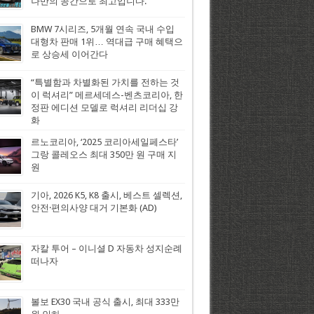
나만의 공간으로 최고입니다.
BMW 7시리즈, 5개월 연속 국내 수입
대형차 판매 1위… 역대급 구매 혜택으
로 상승세 이어간다
“특별함과 차별화된 가치를 전하는 것
이 럭셔리” 메르세데스-벤츠코리아, 한
정판 에디션 모델로 럭셔리 리더십 강
화
르노코리아, ‘2025 코리아세일페스타’
그랑 콜레오스 최대 350만 원 구매 지
원
기아, 2026 K5, K8 출시, 베스트 셀렉션,
안전·편의사양 대거 기본화 (AD)
자칼 투어 – 이니셜 D 자동차 성지순례
떠나자
볼보 EX30 국내 공식 출시, 최대 333만