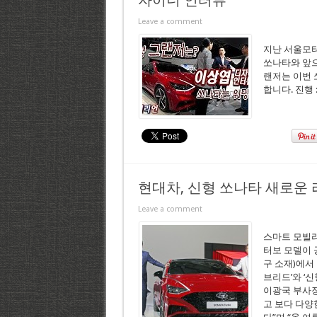
자이너 인터뷰
Leave a comment
지난 서울모
쏘나타와 앞으
랜저는 이번 
합니다. 진행
현대차, 신형 쏘나타 새로운
Leave a comment
스마트 모빌리
터보 모델이 
구 소재)에서 
브리드’와 ‘
이광국 부사장
고 보다 다양