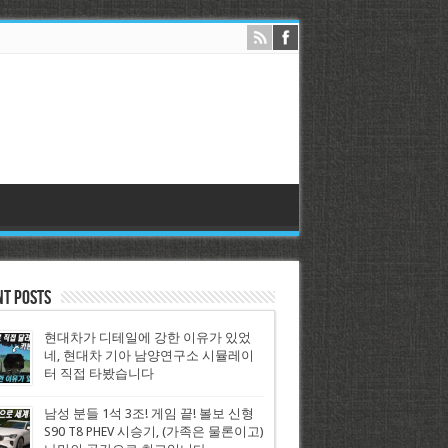
nt Posts
현대차가 디테일에 강한 이유가 있었
네, 현대차 기아 남양연구소 시뮬레이
터 직접 타봤습니다
남성 분들 1석 3조! 게임 끝! 볼보 신형
S90 T8 PHEV 시승기, (가족은 물론이고)