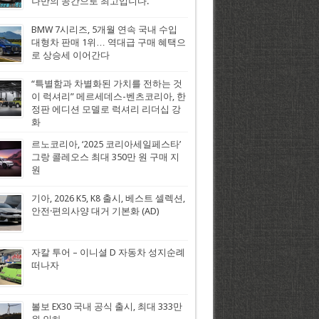
나만의 공간으로 최고입니다.
BMW 7시리즈, 5개월 연속 국내 수입
대형차 판매 1위… 역대급 구매 혜택으
로 상승세 이어간다
“특별함과 차별화된 가치를 전하는 것
이 럭셔리” 메르세데스-벤츠코리아, 한
정판 에디션 모델로 럭셔리 리더십 강
화
르노코리아, ‘2025 코리아세일페스타’
그랑 콜레오스 최대 350만 원 구매 지
원
기아, 2026 K5, K8 출시, 베스트 셀렉션,
안전·편의사양 대거 기본화 (AD)
자칼 투어 – 이니셜 D 자동차 성지순례
떠나자
볼보 EX30 국내 공식 출시, 최대 333만