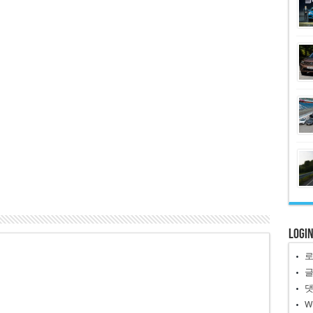
Logi
W