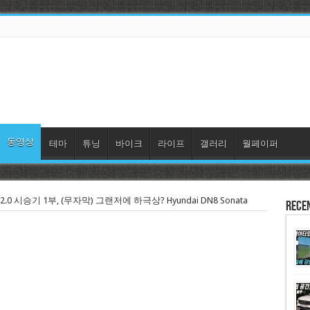
동영상
테마
튜닝
바이크
라이프
갤러리
월페이퍼
2.0 시승기 1부, (무자막) 그랜저에 하극상? Hyundai DN8 Sonata
Rece