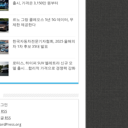
출시, 가격은 3,150만 원부터
르노 그랑 콜레오스 5년 5G 데이터, 무
제한 제공한다
한국자동차전문기자협회, 2025 올해의
차 1차 후보 35대 발표
로터스, 하이퍼 SUV 엘레트라 신규 모
델 출시…합리적 가격으로 경쟁력 강화
n
로그인
글
RSS
댓글
RSS
ordPress.org