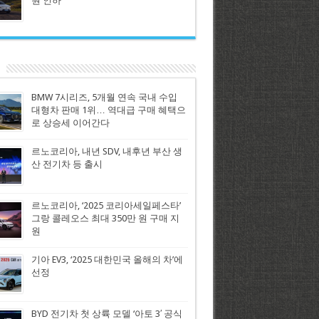
원 인하
BMW 7시리즈, 5개월 연속 국내 수입
대형차 판매 1위… 역대급 구매 혜택으
로 상승세 이어간다
르노코리아, 내년 SDV, 내후년 부산 생
산 전기차 등 출시
르노코리아, ‘2025 코리아세일페스타’
그랑 콜레오스 최대 350만 원 구매 지
원
기아 EV3, ‘2025 대한민국 올해의 차’에
선정
BYD 전기차 첫 상륙 모델 ‘아토 3′ 공식