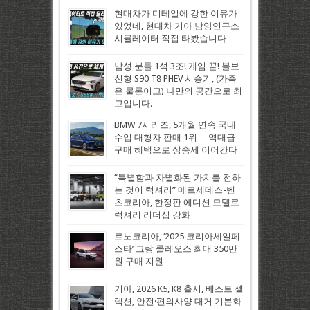
현대차가 디테일에 강한 이유가
있었네, 현대차 기아 남양연구소
시뮬레이터 직접 타봤습니다
남성 분들 1석 3조! 게임 끝! 볼보
신형 S90 T8 PHEV 시승기, (가족
은 물론이고) 나만의 공간으로 최
고입니다.
BMW 7시리즈, 5개월 연속 국내
수입 대형차 판매 1위… 역대급
구매 혜택으로 상승세 이어간다
“특별함과 차별화된 가치를 전하
는 것이 럭셔리” 메르세데스-벤
츠코리아, 한정판 에디션 모델로
럭셔리 리더십 강화
르노코리아, ‘2025 코리아세일페
스타’ 그랑 콜레오스 최대 350만
원 구매 지원
기아, 2026 K5, K8 출시, 베스트 셀
렉션, 안전·편의사양 대거 기본화