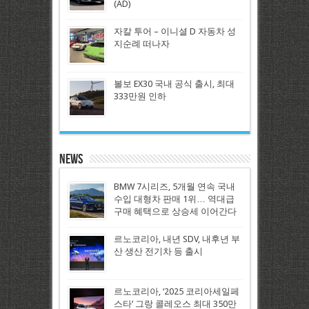
(AD)
자칼 투어 – 이니셜 D 자동차 성
지순례 떠나자
볼보 EX30 국내 공식 출시, 최대
333만원 인하
News
BMW 7시리즈, 5개월 연속 국내
수입 대형차 판매 1위… 역대급
구매 혜택으로 상승세 이어간다
르노코리아, 내년 SDV, 내후년 부
산 생산 전기차 등 출시
르노코리아, ‘2025 코리아세일페
스타’ 그랑 콜레오스 최대 350만