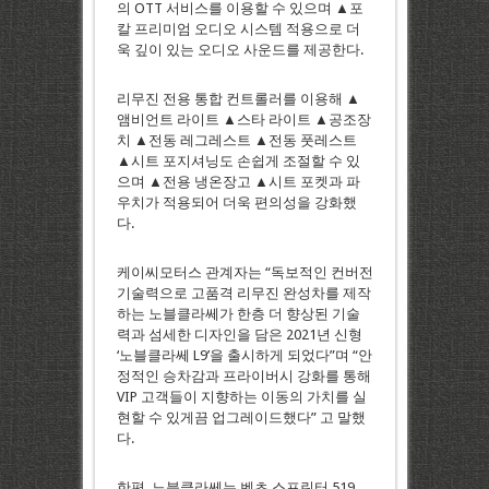
의 OTT 서비스를 이용할 수 있으며 ▲포
칼 프리미엄 오디오 시스템 적용으로 더
욱 깊이 있는 오디오 사운드를 제공한다.
리무진 전용 통합 컨트롤러를 이용해 ▲
앰비언트 라이트 ▲스타 라이트 ▲공조장
치 ▲전동 레그레스트 ▲전동 풋레스트
▲시트 포지셔닝도 손쉽게 조절할 수 있
으며 ▲전용 냉온장고 ▲시트 포켓과 파
우치가 적용되어 더욱 편의성을 강화했
다.
케이씨모터스 관계자는 “독보적인 컨버전
기술력으로 고품격 리무진 완성차를 제작
하는 노블클라쎄가 한층 더 향상된 기술
력과 섬세한 디자인을 담은 2021년 신형
‘노블클라쎄 L9’을 출시하게 되었다”며 “안
정적인 승차감과 프라이버시 강화를 통해
VIP 고객들이 지향하는 이동의 가치를 실
현할 수 있게끔 업그레이드했다” 고 말했
다.
한편, 노블클라쎄는 벤츠 스프린터 519