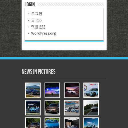
Login
로그인
글
RSS
댓글
RSS
WordPress.org
News in Pictures