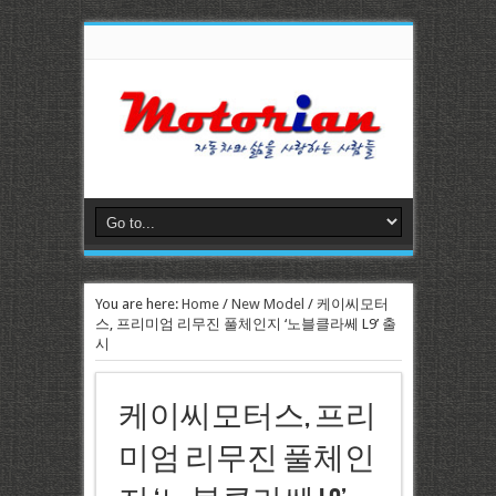
You are here:
Home
/
New Model
/
케이씨모터
스, 프리미엄 리무진 풀체인지 ‘노블클라쎄 L9’ 출
시
케이씨모터스, 프리
미엄 리무진 풀체인