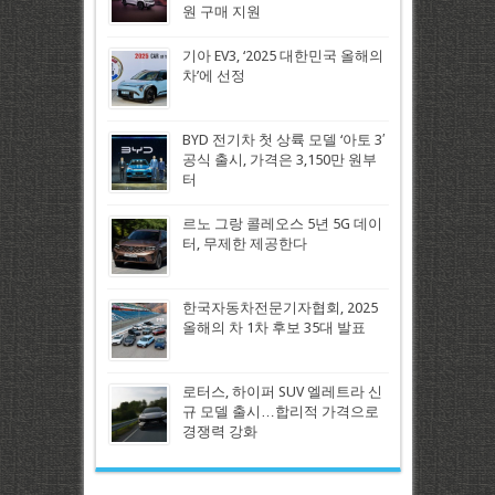
원 구매 지원
기아 EV3, ‘2025 대한민국 올해의
차’에 선정
BYD 전기차 첫 상륙 모델 ‘아토 3′
공식 출시, 가격은 3,150만 원부
터
르노 그랑 콜레오스 5년 5G 데이
터, 무제한 제공한다
한국자동차전문기자협회, 2025
올해의 차 1차 후보 35대 발표
로터스, 하이퍼 SUV 엘레트라 신
규 모델 출시…합리적 가격으로
경쟁력 강화