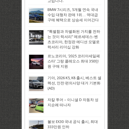
고입니다.
BMW 7시리즈, 5개월 연속 국내
수입 대형차 판매 1위… 역대급
구매 혜택으로 상승세 이어간다
“특별함과 차별화된 가치를 전하
는 것이 럭셔리” 메르세데스-벤
츠코리아, 한정판 에디션 모델로
럭셔리 리더십 강화
르노코리아, ‘2025 코리아세일페
스타’ 그랑 콜레오스 최대 350만
원 구매 지원
기아, 2026 K5, K8 출시, 베스트 셀
렉션, 안전·편의사양 대거 기본화
(AD)
자칼 투어 – 이니셜 D 자동차 성
지순례 떠나자
볼보 EX30 국내 공식 출시, 최대
333만원 인하