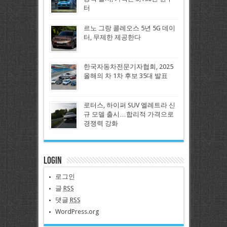
터
르노 그랑 콜레오스 5년 5G 데이
터, 무제한 제공한다
한국자동차전문기자협회, 2025
올해의 차 1차 후보 35대 발표
로터스, 하이퍼 SUV 엘레트라 신
규 모델 출시…합리적 가격으로
경쟁력 강화
Login
로그인
글
RSS
댓글
RSS
WordPress.org