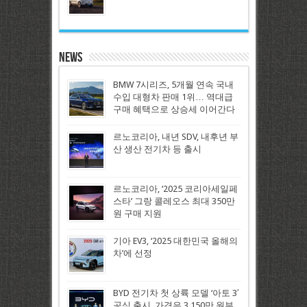
News
BMW 7시리즈, 5개월 연속 국내
수입 대형차 판매 1위… 역대급
구매 혜택으로 상승세 이어간다
르노코리아, 내년 SDV, 내후년 부
산 생산 전기차 등 출시
르노코리아, ‘2025 코리아세일페
스타’ 그랑 콜레오스 최대 350만
원 구매 지원
기아 EV3, ‘2025 대한민국 올해의
차’에 선정
BYD 전기차 첫 상륙 모델 ‘아토 3′
공식 출시, 가격은 3,150만 원부