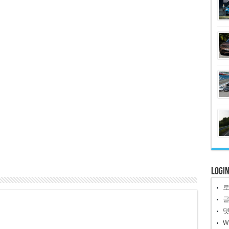
Logi
W