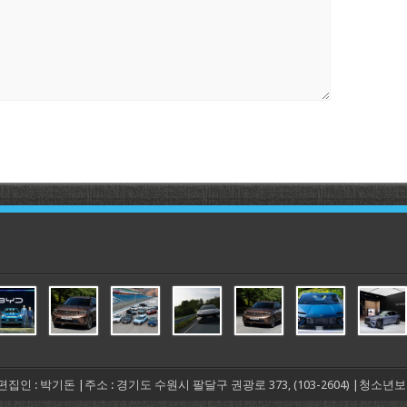
 겸 편집인 : 박기돈 |주소 : 경기도 수원시 팔달구 권광로 373, (103-2604) |청소