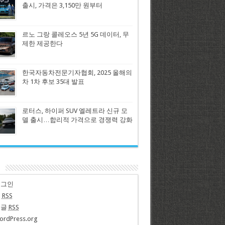
출시, 가격은 3,150만 원부터
르노 그랑 콜레오스 5년 5G 데이터, 무
제한 제공한다
한국자동차전문기자협회, 2025 올해의
차 1차 후보 35대 발표
로터스, 하이퍼 SUV 엘레트라 신규 모
델 출시…합리적 가격으로 경쟁력 강화
n
로그인
글
RSS
댓글
RSS
ordPress.org