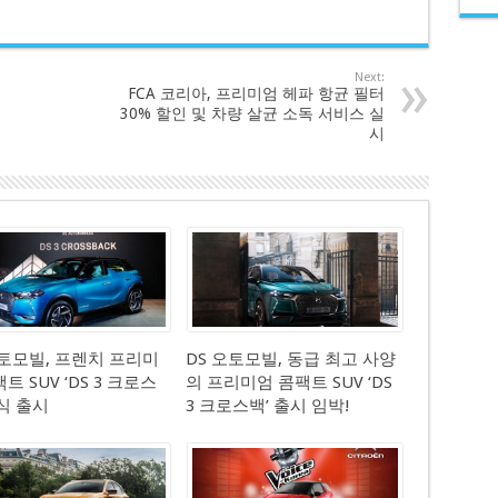
Next:
기
FCA 코리아, 프리미엄 헤파 항균 필터
30% 할인 및 차량 살균 소독 서비스 실
시
오토모빌, 프렌치 프리미
DS 오토모빌, 동급 최고 사양
트 SUV ‘DS 3 크로스
의 프리미엄 콤팩트 SUV ‘DS
공식 출시
3 크로스백’ 출시 임박!