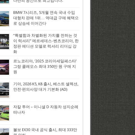
나만의 공간으로 최고입니다.
BMW 7시리즈, 5개월 연속 국내 수입
대형차 판매 1위… 역대급 구매 혜택으
로 상승세 이어간다
“특별함과 차별화된 가치를 전하는 것
이 럭셔리” 메르세데스-벤츠코리아, 한
정판 에디션 모델로 럭셔리 리더십 강
화
르노코리아, ‘2025 코리아세일페스타’
그랑 콜레오스 최대 350만 원 구매 지
원
기아, 2026 K5, K8 출시, 베스트 셀렉션,
안전·편의사양 대거 기본화 (AD)
자칼 투어 – 이니셜 D 자동차 성지순례
떠나자
볼보 EX30 국내 공식 출시, 최대 333만