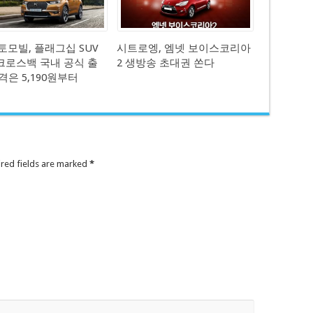
오토모빌, 플래그십 SUV
시트로엥, 엠넷 보이스코리아
7 크로스백 국내 공식 출
2 생방송 초대권 쏜다
격은 5,190원부터
ired fields are marked
*