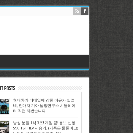
nt Posts
현대차가 디테일에 강한 이유가 있었
네, 현대차 기아 남양연구소 시뮬레이
터 직접 타봤습니다
남성 분들 1석 3조! 게임 끝! 볼보 신형
S90 T8 PHEV 시승기, (가족은 물론이고)