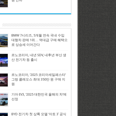
원 인하
BMW 7시리즈, 5개월 연속 국내 수입
대형차 판매 1위… 역대급 구매 혜택으
로 상승세 이어간다
르노코리아, 내년 SDV, 내후년 부산 생
산 전기차 등 출시
르노코리아, ‘2025 코리아세일페스타’
그랑 콜레오스 최대 350만 원 구매 지
원
기아 EV3, ‘2025 대한민국 올해의 차’에
선정
BYD 전기차 첫 상륙 모델 ‘아토 3′ 공식