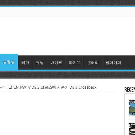
동영상
테마
튜닝
바이크
라이프
갤러리
월페이퍼
데, 잘 달리잖아? DS 3 크로스백 시승기 DS 3 Crossback
Rece