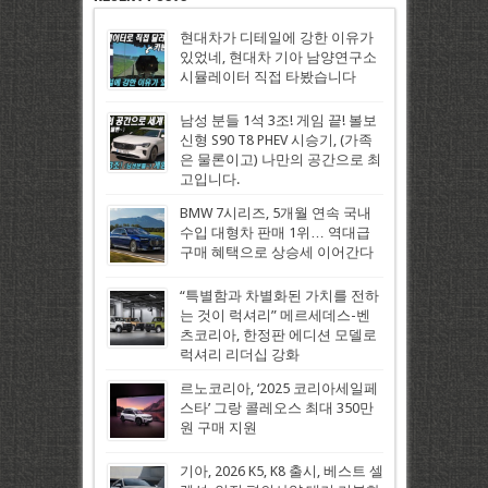
현대차가 디테일에 강한 이유가
있었네, 현대차 기아 남양연구소
시뮬레이터 직접 타봤습니다
남성 분들 1석 3조! 게임 끝! 볼보
신형 S90 T8 PHEV 시승기, (가족
은 물론이고) 나만의 공간으로 최
고입니다.
BMW 7시리즈, 5개월 연속 국내
수입 대형차 판매 1위… 역대급
구매 혜택으로 상승세 이어간다
“특별함과 차별화된 가치를 전하
는 것이 럭셔리” 메르세데스-벤
츠코리아, 한정판 에디션 모델로
럭셔리 리더십 강화
르노코리아, ‘2025 코리아세일페
스타’ 그랑 콜레오스 최대 350만
원 구매 지원
기아, 2026 K5, K8 출시, 베스트 셀