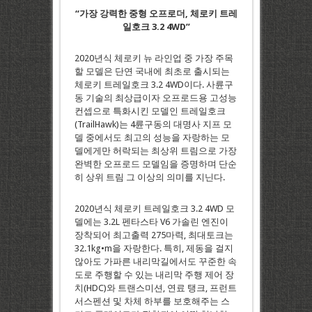
“가장 강력한 중형 오프로더, 체로키 트레
일호크 3.2 4WD”
2020년식 체로키 뉴 라인업 중 가장 주목
할 모델은 단연 국내에 최초로 출시되는
체로키 트레일호크 3.2 4WD이다. 사륜구
동 기술의 최상급이자 오프로드용 고성능
컨셉으로 특화시킨 모델인 트레일호크
(TrailHawk)는 4륜구동의 대명사 지프 모
델 중에서도 최고의 성능을 자랑하는 모
델에게만 허락되는 최상위 트림으로 가장
완벽한 오프로드 모델임을 증명하며 단순
히 상위 트림 그 이상의 의미를 지닌다.
2020년식 체로키 트레일호크 3.2 4WD 모
델에는 3.2L 펜타스타 V6 가솔린 엔진이
장착되어 최고출력 275마력, 최대토크는
32.1kg•m을 자랑한다. 특히, 제동을 걸지
않아도 가파른 내리막길에서도 꾸준한 속
도로 주행할 수 있는 내리막 주행 제어 장
치(HDC)와 트랜스미션, 연료 탱크, 프런트
서스펜션 및 차체 하부를 보호해주는 스