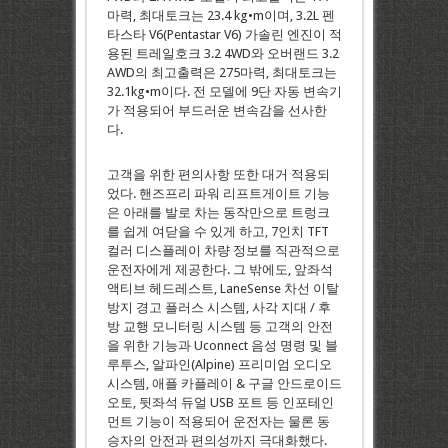
마력, 최대토크는 23.4 kg•m이며, 3.2L 펜
타스타 V6(Pentastar V6) 가솔린 엔진이 적
용된 트레일호크 3.2 4WD와 오버랜드 3.2
AWD의 최고출력은 275마력, 최대토크는
32.1kg•m이다. 전 모델에 9단 자동 변속기
가 적용되어 부드러운 변속감을 선사한
다.
고객을 위한 편의사항 또한 대거 적용되
었다. 핸즈프리 파워 리프트게이트 기능
은 아래를 발로 차는 동작만으로 트렁크
를 쉽게 여닫을 수 있게 하고, 7인치 TFT
컬러 디스플레이 차량 정보를 직관적으로
운전자에게 제공한다. 그 밖에도, 앞좌석
액티브 헤드레스트, LaneSense 차선 이탈
방지 경고 플러스 시스템, 사각 지대 / 후
방 교행 모니터링 시스템 등 고객의 안전
을 위한 기능과 Uconnect 음성 명령 및 블
루투스, 알파인(Alpine) 프리미엄 오디오
시스템, 애플 카플레이 & 구글 안드로이드
오토, 뒷좌석 듀얼 USB 포트 등 인포테인
먼트 기능이 적용되어 운전자는 물론 동
승자의 안전과 편의성까지 극대화했다.