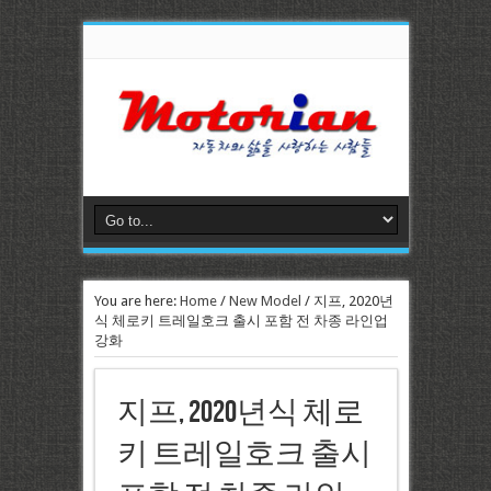
You are here:
Home
/
New Model
/
지프, 2020년
식 체로키 트레일호크 출시 포함 전 차종 라인업
강화
지프, 2020년식 체로
키 트레일호크 출시