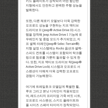
키드 플레이트가 장착되어 어떤 험난한
지형에서도 안전하고 완벽한 주행 성능을
발휘한다.
또한, 다른 체로키 모델보다 더욱 강력한
오프로드 성능을 구현하는 지프 액티브
드라이브 II (Jeep® Active Drive II) 시스
템을 장착해 Jeep Active Drive I 기능에 로
우레인지 및 중립 모드가 추가되었고, 지
프 셀렉-터레인(Jeep® Selec-Terrain®)
지형 설정 시스템에는 Rocks 옵션과 셀렉-
스피드 컨트롤 시스템이 포함되어 락크롤
링으로 험로를 가뿐히 돌파할 수 있게 한
다. 또한, 지프 액티브 드라이브 락(Jeep®
Active Drive Lock) 시스템과 오프로드 서
스펜션이 더해져 더욱 강력한 오프로드
경험이 가능해졌다.
여기에 트레일호크 모델답게 특별한 휠,
루프 그리고 본닛 디자인이 적용되었으
며, 레드스티치 프리미엄 가죽 버킷 시트,
오프로드 서스펜션, 스키드 플레이트와
풀 사이즈 스페어 타이어가 장착되었다.