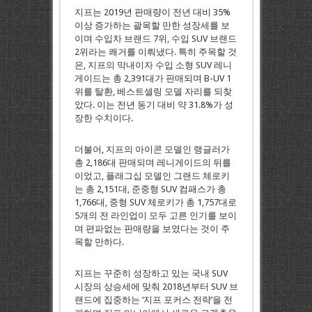
지프는 2019년 판매량이 전년 대비 35%
이상 증가하는 괄목할 만한 성장세를 보
이며 수입차 브랜드 7위, 수입 SUV 브랜드
2위라는 쾌거를 이뤄냈다. 특히 주목할 것
은, 지프의 막내이자 수입 소형 SUV 레니
게이드는 총 2,391대가 판매되며 B-UV 1
위를 탈환, 베스트셀링 모델 자리를 되찾
았다. 이는 전년 동기 대비 약 31.8%가 성
장한 수치이다.
더불어, 지프의 아이콘 모델인 랭글러가
총 2,186대 판매되며 레니게이드의 뒤를
이었고, 플래그십 모델인 그랜드 체로키
는 총 2,151대, 준중형 SUV 컴패스가 총
1,766대, 중형 SUV 체로키가 총 1,757대로
5개의 전 라인업이 모두 고른 인기를 보이
며 편파없는 판매량을 보였다는 것이 주
목할 만하다.
지프는 꾸준히 성장하고 있는 국내 SUV
시장의 상승세에 맞춰 2018년부터 SUV 브
랜드에 집중하는 ‘지프 포커스 전략’을 전