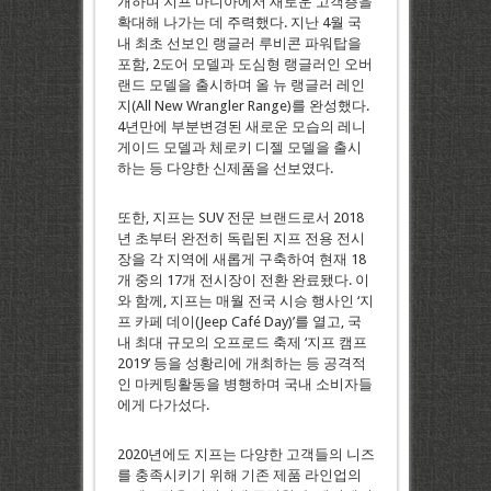
개하며 지프 마니아에서 새로운 고객층을
확대해 나가는 데 주력했다. 지난 4월 국
내 최초 선보인 랭글러 루비콘 파워탑을
포함, 2도어 모델과 도심형 랭글러인 오버
랜드 모델을 출시하며 올 뉴 랭글러 레인
지(All New Wrangler Range)를 완성했다.
4년만에 부분변경된 새로운 모습의 레니
게이드 모델과 체로키 디젤 모델을 출시
하는 등 다양한 신제품을 선보였다.
또한, 지프는 SUV 전문 브랜드로서 2018
년 초부터 완전히 독립된 지프 전용 전시
장을 각 지역에 새롭게 구축하여 현재 18
개 중의 17개 전시장이 전환 완료됐다. 이
와 함께, 지프는 매월 전국 시승 행사인 ‘지
프 카페 데이(Jeep Café Day)’를 열고, 국
내 최대 규모의 오프로드 축제 ‘지프 캠프
2019’ 등을 성황리에 개최하는 등 공격적
인 마케팅활동을 병행하며 국내 소비자들
에게 다가섰다.
2020년에도 지프는 다양한 고객들의 니즈
를 충족시키기 위해 기존 제품 라인업의