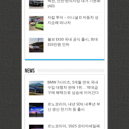
렉션, 안전·편의사양 대거 기본화
(AD)
자칼 투어 – 이니셜 D 자동차 성
지순례 떠나자
볼보 EX30 국내 공식 출시, 최대
333만원 인하
News
BMW 7시리즈, 5개월 연속 국내
수입 대형차 판매 1위… 역대급
구매 혜택으로 상승세 이어간다
르노코리아, 내년 SDV, 내후년 부
산 생산 전기차 등 출시
르노코리아, ‘2025 코리아세일페