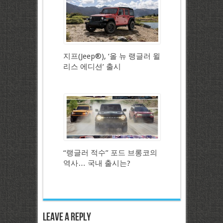
지프(Jeep®), ‘올 뉴 랭글러 윌
리스 에디션’ 출시
“랭글러 적수” 포드 브롱코의
역사… 국내 출시는?
Leave a Reply