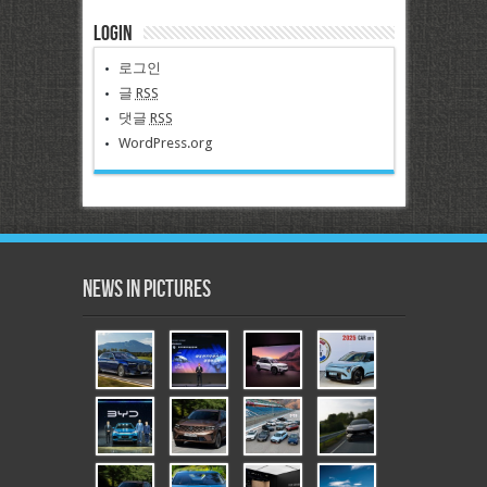
Login
로그인
글
RSS
댓글
RSS
WordPress.org
News in Pictures