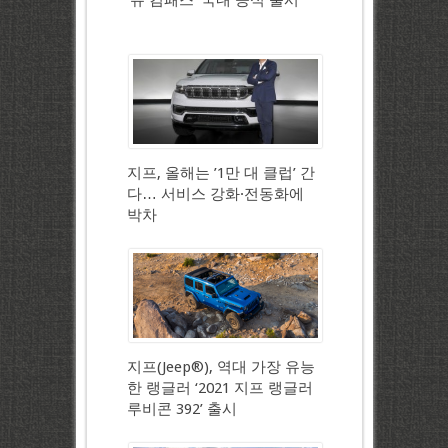
‘뉴 컴패스’ 국내 공식 출시
지프, 올해는 ’1만 대 클럽’ 간
다… 서비스 강화·전동화에
박차
지프(Jeep®), 역대 가장 유능
한 랭글러 ‘2021 지프 랭글러
루비콘 392’ 출시