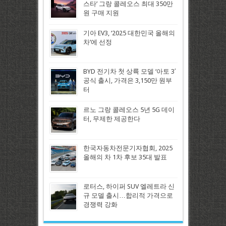
스타’ 그랑 콜레오스 최대 350만
원 구매 지원
기아 EV3, ‘2025 대한민국 올해의
차’에 선정
BYD 전기차 첫 상륙 모델 ‘아토 3′
공식 출시, 가격은 3,150만 원부
터
르노 그랑 콜레오스 5년 5G 데이
터, 무제한 제공한다
한국자동차전문기자협회, 2025
올해의 차 1차 후보 35대 발표
로터스, 하이퍼 SUV 엘레트라 신
규 모델 출시…합리적 가격으로
경쟁력 강화