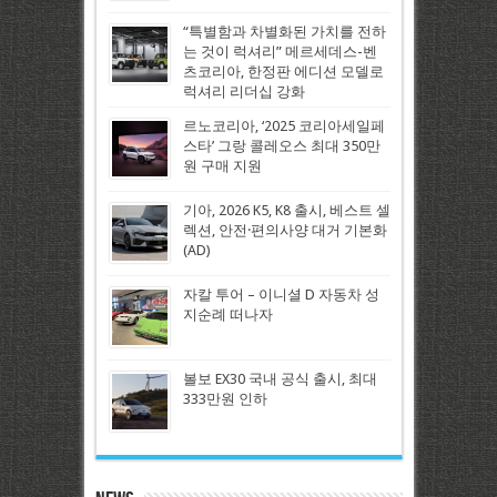
“특별함과 차별화된 가치를 전하
는 것이 럭셔리” 메르세데스-벤
츠코리아, 한정판 에디션 모델로
럭셔리 리더십 강화
르노코리아, ‘2025 코리아세일페
스타’ 그랑 콜레오스 최대 350만
원 구매 지원
기아, 2026 K5, K8 출시, 베스트 셀
렉션, 안전·편의사양 대거 기본화
(AD)
자칼 투어 – 이니셜 D 자동차 성
지순례 떠나자
볼보 EX30 국내 공식 출시, 최대
333만원 인하