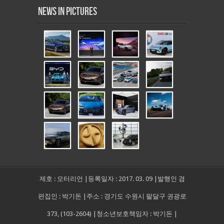
News in Pictures
제호 : 모터리언 |등록일자 : 2017. 03. 09 |발행인 겸
편집인 : 박기돈 |주소 : 경기도 수원시 팔달구 권광로
373, (103-2604) |청소년보호책임자 : 박기돈 |