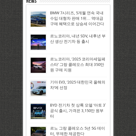
News
BMW 7시리즈, 5개월 연속 국내
수입 대형차 판매 1위… 역대급
구매 혜택으로 상승세 이어간다
르노코리아, 내년 SDV, 내후년 부
산 생산 전기차 등 출시
르노코리아, ‘2025 코리아세일페
스타’ 그랑 콜레오스 최대 350만
원 구매 지원
기아 EV3, ‘2025 대한민국 올해의
차’에 선정
BYD 전기차 첫 상륙 모델 ‘아토 3′
공식 출시, 가격은 3,150만 원부
터
르노 그랑 콜레오스 5년 5G 데이
터, 무제한 제공한다