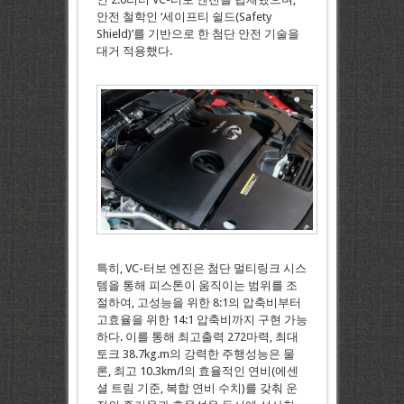
안전 철학인 ‘세이프티 쉴드(Safety
Shield)’를 기반으로 한 첨단 안전 기술을
대거 적용했다.
특히, VC-터보 엔진은 첨단 멀티링크 시스
템을 통해 피스톤이 움직이는 범위를 조
절하여, 고성능을 위한 8:1의 압축비부터
고효율을 위한 14:1 압축비까지 구현 가능
하다. 이를 통해 최고출력 272마력, 최대
토크 38.7kg.m의 강력한 주행성능은 물
론, 최고 10.3km/l의 효율적인 연비(에센
셜 트림 기준, 복합 연비 수치)를 갖춰 운