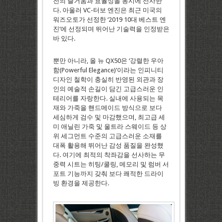
전의 즐거움과 효율성을 동시에 선사한
다. 아울러 VC-터보 엔진은 최근 미국의
워즈오토가 선정한 ‘2019 10대 베스트 엔
진’에 선정되며 뛰어난 기술력을 인정받은
바 있다.
뿐만 아니라, 올 뉴 QX50은 ‘강렬한 우아
함(Powerful Elegance)’이라는 인피니티
디자인 철학이 충실히 반영된 외관과 장
인의 예술적 손길이 담긴 고급스러운 인
테리어를 자랑한다. 실내에 사용되는 목
재와 가죽을 핸드메이드 방식으로 보다
세심하게 검수 및 마감했으며, 최고급 세
미 애닐린 가죽 및 울트라 스웨이드 등 상
위 세그먼트 수준의 고급스러운 소재를
대폭 활용해 뛰어난 감성 품질을 완성했
다. 여기에 최적의 착좌감을 선사하는 무
중력 시트는 히팅/쿨링, 메모리 및 럼버 서
포트 기능까지 갖춰 보다 쾌적한 드라이
빙 환경을 제공한다.