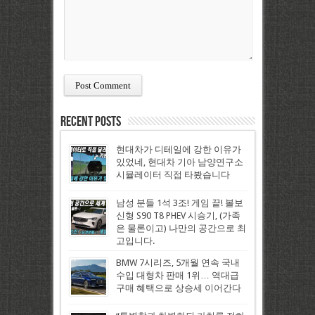
Recent Posts
현대차가 디테일에 강한 이유가
있었네, 현대차 기아 남양연구소
시뮬레이터 직접 타봤습니다
남성 분들 1석 3조! 게임 끝! 볼보
신형 S90 T8 PHEV 시승기, (가족
은 물론이고) 나만의 공간으로 최
고입니다.
BMW 7시리즈, 5개월 연속 국내
수입 대형차 판매 1위… 역대급
구매 혜택으로 상승세 이어간다