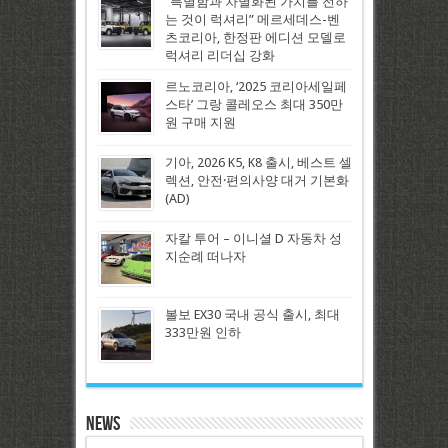
“특별함과 차별화된 가치를 전하
는 것이 럭셔리” 메르세데스-벤
츠코리아, 한정판 에디션 모델로
럭셔리 리더십 강화
르노코리아, ‘2025 코리아세일페
스타’ 그랑 콜레오스 최대 350만
원 구매 지원
기아, 2026 K5, K8 출시, 베스트 셀
렉션, 안전·편의사양 대거 기본화
(AD)
자칼 투어 – 이니셜 D 자동차 성
지순례 떠나자
볼보 EX30 국내 공식 출시, 최대
333만원 인하
News