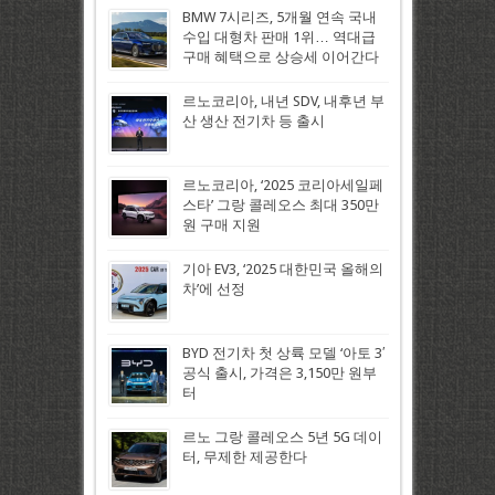
BMW 7시리즈, 5개월 연속 국내
수입 대형차 판매 1위… 역대급
구매 혜택으로 상승세 이어간다
르노코리아, 내년 SDV, 내후년 부
산 생산 전기차 등 출시
르노코리아, ‘2025 코리아세일페
스타’ 그랑 콜레오스 최대 350만
원 구매 지원
기아 EV3, ‘2025 대한민국 올해의
차’에 선정
BYD 전기차 첫 상륙 모델 ‘아토 3′
공식 출시, 가격은 3,150만 원부
터
르노 그랑 콜레오스 5년 5G 데이
터, 무제한 제공한다