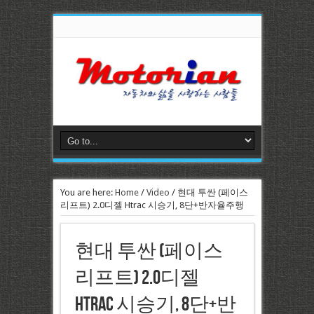
You are here:
Home
/
Video
/
현대 투싼 (페이스
리프트) 2.0디젤 Htrac 시승기, 8단+반자율주행
현대 투싼 (페이스
리프트) 2.0디젤
Htrac 시승기, 8단+반