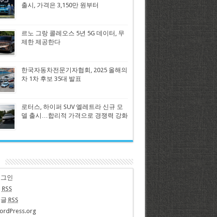
출시, 가격은 3,150만 원부터
르노 그랑 콜레오스 5년 5G 데이터, 무
제한 제공한다
한국자동차전문기자협회, 2025 올해의
차 1차 후보 35대 발표
로터스, 하이퍼 SUV 엘레트라 신규 모
델 출시…합리적 가격으로 경쟁력 강화
n
로그인
글
RSS
댓글
RSS
ordPress.org