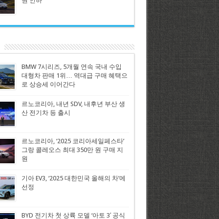
원 인하
BMW 7시리즈, 5개월 연속 국내 수입
대형차 판매 1위… 역대급 구매 혜택으
로 상승세 이어간다
르노코리아, 내년 SDV, 내후년 부산 생
산 전기차 등 출시
르노코리아, ‘2025 코리아세일페스타’
그랑 콜레오스 최대 350만 원 구매 지
원
기아 EV3, ‘2025 대한민국 올해의 차’에
선정
BYD 전기차 첫 상륙 모델 ‘아토 3′ 공식