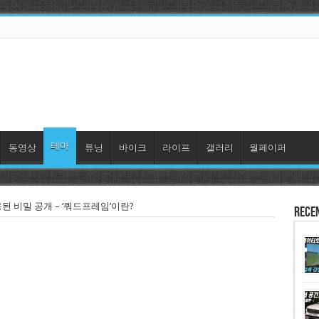
테마
동영상
튜닝
바이크
라이프
갤러리
월페이퍼
적용된 비밀 공개 – ‘쿼드프레임’이란?
Rece