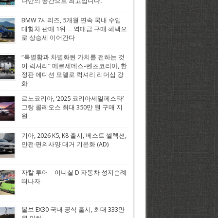
나만의 공간으로 최고입니다.
BMW 7시리즈, 5개월 연속 국내 수입
대형차 판매 1위… 역대급 구매 혜택으
로 상승세 이어간다
“특별함과 차별화된 가치를 전하는 것
이 럭셔리” 메르세데스-벤츠코리아, 한
정판 에디션 모델로 럭셔리 리더십 강
화
르노코리아, ‘2025 코리아세일페스타’
그랑 콜레오스 최대 350만 원 구매 지
원
기아, 2026 K5, K8 출시, 베스트 셀렉션,
안전·편의사양 대거 기본화 (AD)
자칼 투어 – 이니셜 D 자동차 성지순례
떠나자
볼보 EX30 국내 공식 출시, 최대 333만