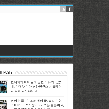
nt Posts
현대차가 디테일에 강한 이유가 있었
네, 현대차 기아 남양연구소 시뮬레이
터 직접 타봤습니다
남성 분들 1석 3조! 게임 끝! 볼보 신형
S90 T8 PHEV 시승기, (가족은 물론이고)