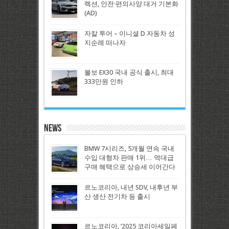
렉션, 안전·편의사양 대거 기본화
(AD)
자칼 투어 – 이니셜 D 자동차 성
지순례 떠나자
볼보 EX30 국내 공식 출시, 최대
333만원 인하
News
BMW 7시리즈, 5개월 연속 국내
수입 대형차 판매 1위… 역대급
구매 혜택으로 상승세 이어간다
르노코리아, 내년 SDV, 내후년 부
산 생산 전기차 등 출시
르노코리아, ‘2025 코리아세일페