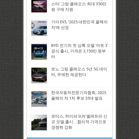
스타’ 그랑 콜레오스 최대 350만
원 구매 지원
기아 EV3, ‘2025 대한민국 올해의
차’에 선정
BYD 전기차 첫 상륙 모델 ‘아토 3′
공식 출시, 가격은 3,150만 원부
터
르노 그랑 콜레오스 5년 5G 데이
터, 무제한 제공한다
한국자동차전문기자협회, 2025
올해의 차 1차 후보 35대 발표
로터스, 하이퍼 SUV 엘레트라 신
규 모델 출시…합리적 가격으로
경쟁력 강화