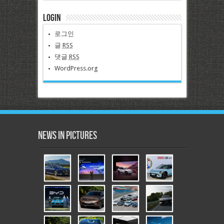
Login
로그인
글
RSS
댓글
RSS
WordPress.org
News in Pictures