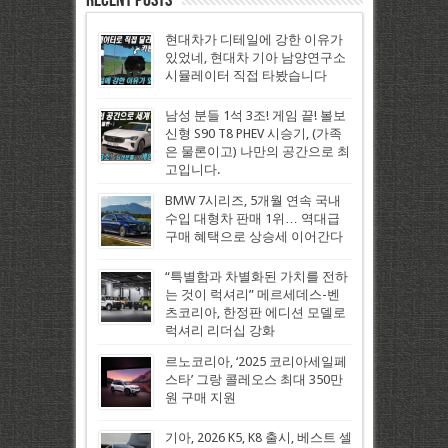
Recent Posts
현대차가 디테일에 강한 이유가
있었네, 현대차 기아 남양연구소
시뮬레이터 직접 타봤습니다
남성 분들 1석 3조! 게임 끝! 볼보
신형 S90 T8 PHEV 시승기, (가족
은 물론이고) 나만의 공간으로 최
고입니다.
BMW 7시리즈, 5개월 연속 국내
수입 대형차 판매 1위… 역대급
구매 혜택으로 상승세 이어간다
“특별함과 차별화된 가치를 전하
는 것이 럭셔리” 메르세데스-벤
츠코리아, 한정판 에디션 모델로
럭셔리 리더십 강화
르노코리아, ‘2025 코리아세일페
스타’ 그랑 콜레오스 최대 350만
원 구매 지원
기아, 2026 K5, K8 출시, 베스트 셀