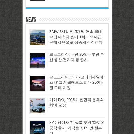
News
BMW 7시리즈, 5개월 연속 국내
수입 대형차 판매 1위… 역대급
구매 혜택으로 상승세 이어간다
르노코리아, 내년 SDV, 내후년 부
산 생산 전기차 등 출시
르노코리아, ‘2025 코리아세일페
스타’ 그랑 콜레오스 최대 350만
원 구매 지원
기아 EV3, ‘2025 대한민국 올해의
차’에 선정
BYD 전기차 첫 상륙 모델 ‘아토 3′
공식 출시, 가격은 3,150만 원부
터