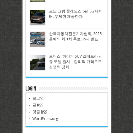
르노 그랑 콜레오스 5년 5G 데이
터, 무제한 제공한다
한국자동차전문기자협회, 2025
올해의 차 1차 후보 35대 발표
로터스, 하이퍼 SUV 엘레트라 신
규 모델 출시…합리적 가격으로
경쟁력 강화
Login
로그인
글
RSS
댓글
RSS
WordPress.org