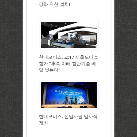
강화 위한 설치!
현대모비스, 2017 서울모터쇼
참가 “車속 미래 첨단기술 베
일 벗는다”
현대모비스, 신입사원 입사식
개최