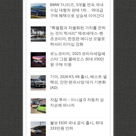
BMW 7시리즈, 5개월 연속 국내
수입 대형차 판매 1위… 역대급
구매 혜택으로 상승세 이어간다
“특별함과 차별화된 가치를 전하
는 것이 럭셔리” 메르세데스-벤
츠코리아, 한정판 에디션 모델로
럭셔리 리더십 강화
르노코리아, ‘2025 코리아세일페
스타’ 그랑 콜레오스 최대 350만
원 구매 지원
기아, 2026 K5, K8 출시, 베스트 셀
렉션, 안전·편의사양 대거 기본화
(AD)
자칼 투어 – 이니셜 D 자동차 성
지순례 떠나자
볼보 EX30 국내 공식 출시, 최대
333만원 인하