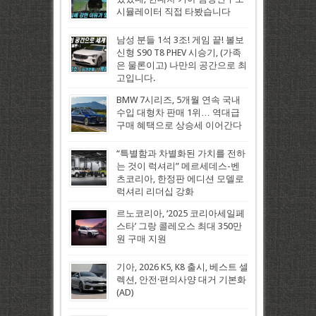
시뮬레이터 직접 타봤습니다
남성 분들 1석 3조! 게임 끝! 볼보
신형 S90 T8 PHEV 시승기, (가족
은 물론이고) 나만의 공간으로 최
고입니다.
BMW 7시리즈, 5개월 연속 국내
수입 대형차 판매 1위… 역대급
구매 혜택으로 상승세 이어간다
“특별함과 차별화된 가치를 전하
는 것이 럭셔리” 메르세데스-벤
츠코리아, 한정판 에디션 모델로
럭셔리 리더십 강화
르노코리아, ‘2025 코리아세일페
스타’ 그랑 콜레오스 최대 350만
원 구매 지원
기아, 2026 K5, K8 출시, 베스트 셀
렉션, 안전·편의사양 대거 기본화
(AD)