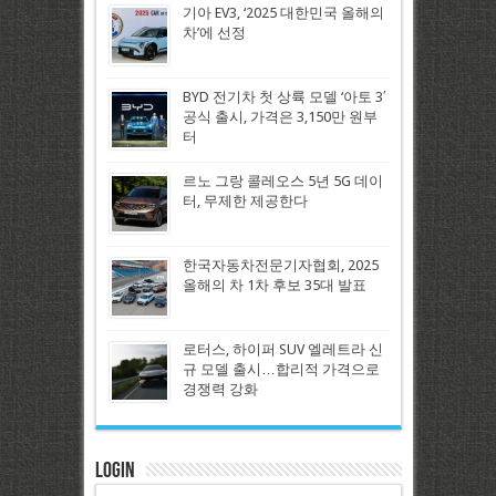
기아 EV3, ‘2025 대한민국 올해의
차’에 선정
BYD 전기차 첫 상륙 모델 ‘아토 3′
공식 출시, 가격은 3,150만 원부
터
르노 그랑 콜레오스 5년 5G 데이
터, 무제한 제공한다
한국자동차전문기자협회, 2025
올해의 차 1차 후보 35대 발표
로터스, 하이퍼 SUV 엘레트라 신
규 모델 출시…합리적 가격으로
경쟁력 강화
Login