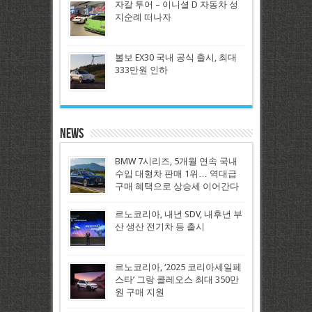
자칼 투어 – 이니셜 D 자동차 성
지순례 떠나자
볼보 EX30 국내 공식 출시, 최대
333만원 인하
News
BMW 7시리즈, 5개월 연속 국내
수입 대형차 판매 1위… 역대급
구매 혜택으로 상승세 이어간다
르노코리아, 내년 SDV, 내후년 부
산 생산 전기차 등 출시
르노코리아, ‘2025 코리아세일페
스타’ 그랑 콜레오스 최대 350만
원 구매 지원