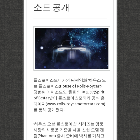
소드 공개
롤스로이스모터카의 단편영화 ‘하우스 오
브 롤스로이스(House of Rolls-Royce)’의
첫번째 에피소드인 ‘환희의 여신상(Spirit
of Ecstasy)’이 롤스로이스모터카 공식 홈
페이지(www.rolls-roycemotorcars.com)
를 통해 공개됐다.
‘하우스 오브 롤스로이스’ 시리즈는 명품
시장의 새로운 기준을 세울 신형 모델 팬
텀(Phantom) 출시 준비에 박차를 가하고