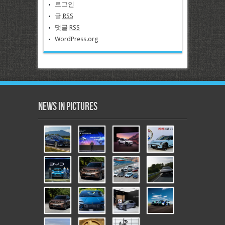
로그인
글
RSS
댓글
RSS
WordPress.org
News in Pictures