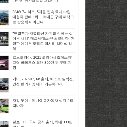
나만의 공간으로 최고입니다.
BMW 7시리즈, 5개월 연속 국내 수입
대형차 판매 1위… 역대급 구매 혜택으
로 상승세 이어간다
“특별함과 차별화된 가치를 전하는 것
이 럭셔리” 메르세데스-벤츠코리아, 한
정판 에디션 모델로 럭셔리 리더십 강
화
르노코리아, ‘2025 코리아세일페스타’
그랑 콜레오스 최대 350만 원 구매 지
원
기아, 2026 K5, K8 출시, 베스트 셀렉션,
안전·편의사양 대거 기본화 (AD)
자칼 투어 – 이니셜 D 자동차 성지순례
떠나자
볼보 EX30 국내 공식 출시, 최대 333만