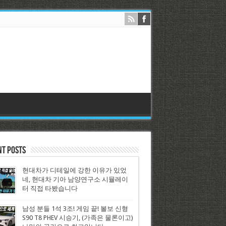
nt Posts
현대차가 디테일에 강한 이유가 있었
네, 현대차 기아 남양연구소 시뮬레이
터 직접 타봤습니다
남성 분들 1석 3조! 게임 끝! 볼보 신형
S90 T8 PHEV 시승기, (가족은 물론이고)