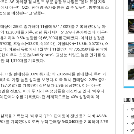
er) 아우디 AG 마케팅 겸 세일즈 부문 총괄 부사장은 “올해 유럽 지역
에서 아우디 Q2의 판매량 증가를 통해 알 수 있듯이, 향후에도 소
 것으로 예상된다”고 말했다.
량이 2배로 증가하며 11월에 약 1,130대를 기록하였다. 뉴 아
12,200대를 기록, 전년 동기 대비 51.6%나 증가하였다. 아우디
지하며 9.5% 성장한 약 68,200대를 판매했다. 이러한 성장은
대), 프랑스(+32.0%, 6,551 대), 이탈리아(+18.8%, 5,570대), 스
하였다. 이로써 유럽에서 1월부터 11월까지 약 795,050대를 판매하
한 아우디 스포츠(Audi Sport)의 고성능 차량도 높은 인기를 얻
한 약 1,370대를 기록했다.
1월 판매량은 3.6% 증가한 약 20,850대를 판매했다. 특히 캐
기록하며 가장 높은 성과를 보였다. 미국 역시 판매량이 2.5% 증가
187,018대를 기록하며 작년보다 2.9% 성장했다. 이는 ‘아우디
 모델을 선보인 이래 두 자리 수 성장률을 경신하고 있다. ‘아우디
88대의 판매대수를 기록했다. 전 세계적으로는 40% 성장하며 약
Logi
판매실적을 기록했다. ‘아우디 Q3’의 판매량이 전년 동기 대비 46.8%
29대를 기록했다. 이로써 누적 판매량 540,040대를 기록하며 5.7%
W