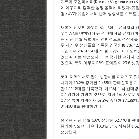
디트마 포겐라이터(Dietmar Voggenreit
이 아우디의 강력한 성장 동력이 되었다. 유럽
형 SUV가 유럽에서의 판매 성장세를 주도할
새롭게 선보인 아우디 A5 쿠페는 유럽지역 판매
우디 A4도 변함없이 높은 판매량을 유지하며 약 
는 지난 11월 유럽에서 전반적으로 성장세를 유
두 자리 수 성장률을 기록한 영국(+18.0%, 12,970
페인(+24.7%, 4,176대)의 판매강세에 기인
였으며 이는 작년보다 7.1% 증가한 수치다. 또
었으며, 특히 아우디 R8의 판매량이 27% 성장
북미 지역에서도 판매 성장세를 이어가고 있다. 1
나다가 13.2% 증가한 2,455대 판매실적을 
한 17,118대를 기록했다. 이로써 누적 판매량 
Q7’ 인기에 기인한 것으로, 지난 1월 새로운
Q7’은 북미 지역에서 53.3% 증가한 27,2
91,450대를 판매하였다.
중국은 지난 11월 6.6% 성장한 52,776대 
증가하였으며 ‘아우디 A3’도 31% 상승한 8,5
성장했다.