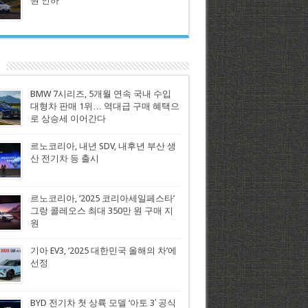
원 인하
BMW 7시리즈, 5개월 연속 국내 수입
대형차 판매 1위… 역대급 구매 혜택으
로 상승세 이어간다
르노코리아, 내년 SDV, 내후년 부산 생
산 전기차 등 출시
르노코리아, ‘2025 코리아세일페스타’
그랑 콜레오스 최대 350만 원 구매 지
원
기아 EV3, ‘2025 대한민국 올해의 차’에
선정
BYD 전기차 첫 상륙 모델 ‘아토 3′ 공식