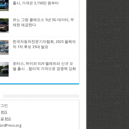
출시, 가격은 3,150만 원부터
르노 그랑 콜레오스 5년 5G 데이터, 무
제한 제공한다
한국자동차전문기자협회, 2025 올해의
차 1차 후보 35대 발표
로터스, 하이퍼 SUV 엘레트라 신규 모
델 출시…합리적 가격으로 경쟁력 강화
n
로그인
글
RSS
댓글
RSS
ordPress.org