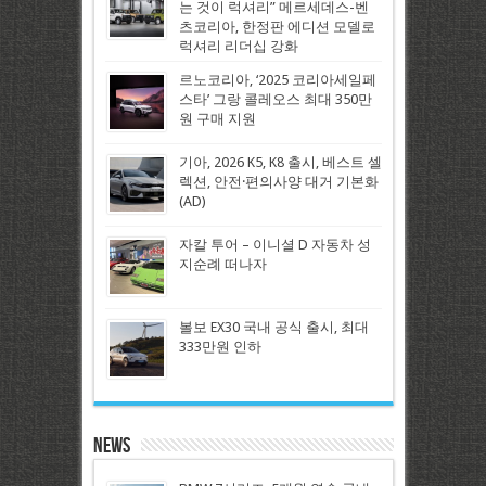
는 것이 럭셔리” 메르세데스-벤
츠코리아, 한정판 에디션 모델로
럭셔리 리더십 강화
르노코리아, ‘2025 코리아세일페
스타’ 그랑 콜레오스 최대 350만
원 구매 지원
기아, 2026 K5, K8 출시, 베스트 셀
렉션, 안전·편의사양 대거 기본화
(AD)
자칼 투어 – 이니셜 D 자동차 성
지순례 떠나자
볼보 EX30 국내 공식 출시, 최대
333만원 인하
News