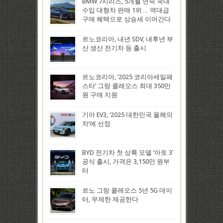
BMW 7시리즈, 5개월 연속 국내
수입 대형차 판매 1위… 역대급
구매 혜택으로 상승세 이어간다
르노코리아, 내년 SDV, 내후년 부
산 생산 전기차 등 출시
르노코리아, ‘2025 코리아세일페
스타’ 그랑 콜레오스 최대 350만
원 구매 지원
기아 EV3, ‘2025 대한민국 올해의
차’에 선정
BYD 전기차 첫 상륙 모델 ‘아토 3′
공식 출시, 가격은 3,150만 원부
터
르노 그랑 콜레오스 5년 5G 데이
터, 무제한 제공한다