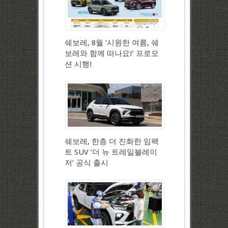
쉐보레, 8월 ‘시원한 여름, 쉐
보레와 함께 떠나요!’ 프로모
션 시행!
쉐보레, 한층 더 진화한 임팩
트 SUV ‘더 뉴 트레일블레이
저’ 공식 출시