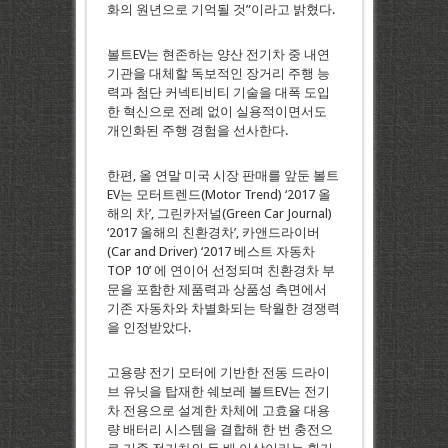
화의 원년으로 기억될 것”이라고 밝혔다.
볼트EV는 현존하는 양산 전기차 중 내연
기관을 대체할 독보적인 장거리 주행 능
력과 첨단 커넥티비티 기술을 대폭 도입
한 혁신으로 전례 없이 실용적이면서도
개인화된 주행 경험을 선사한다.
한편, 올 연말 미국 시장 판매를 앞둔 볼트
EV는 모터트렌드(Motor Trend) ‘2017 올
해의 차’, 그린카저널(Green Car Journal)
‘2017 올해의 친환경차’, 카앤드라이버
(Car and Driver) ‘2017 베스트 자동차
TOP 10’ 에 연이어 선정되며 친환경차 부
문을 포함한 제품력과 상품성 측면에서
기존 자동차와 차별화되는 탁월한 경쟁력
을 인정받았다.
고용량 전기 모터에 기반한 전동 드라이
브 유닛을 탑재한 쉐보레 볼트EV는 전기
차 전용으로 설계한 차체에 고효율 대용
량 배터리 시스템을 결합해 한 번 충전으