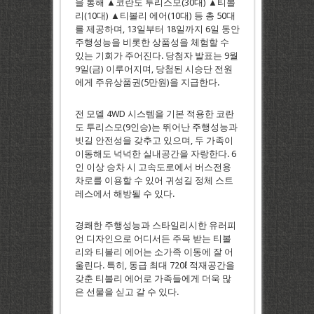
을 통해 ▲코란도 투리스모(30대) ▲티볼
리(10대) ▲티볼리 에어(10대) 등 총 50대
를 제공하며, 13일부터 18일까지 6일 동안
주행성능을 비롯한 상품성을 체험할 수
있는 기회가 주어진다. 당첨자 발표는 9월
9일(금) 이루어지며, 당첨된 시승단 전원
에게 주유상품권(5만원)을 지급한다.
전 모델 4WD 시스템을 기본 적용한 코란
도 투리스모(9인승)는 뛰어난 주행성능과
빗길 안전성을 갖추고 있으며, 두 가족이
이동해도 넉넉한 실내공간을 자랑한다. 6
인 이상 승차 시 고속도로에서 버스전용
차로를 이용할 수 있어 귀성길 정체 스트
레스에서 해방될 수 있다.
경쾌한 주행성능과 스타일리시한 유러피
언 디자인으로 어디서든 주목 받는 티볼
리와 티볼리 에어는 소가족 이동에 잘 어
울린다. 특히, 동급 최대 720ℓ 적재공간을
갖춘 티볼리 에어로 가족들에게 더욱 많
은 선물을 싣고 갈 수 있다.