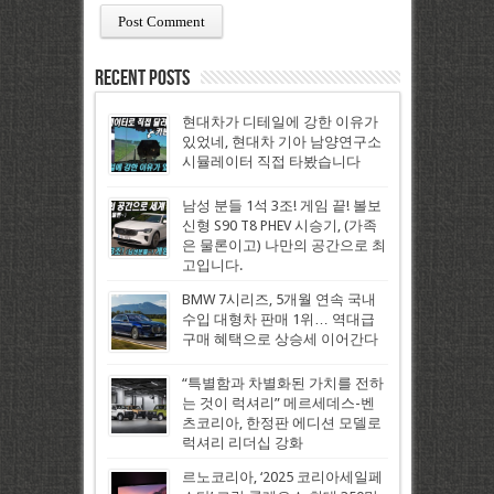
Recent Posts
현대차가 디테일에 강한 이유가
있었네, 현대차 기아 남양연구소
시뮬레이터 직접 타봤습니다
남성 분들 1석 3조! 게임 끝! 볼보
신형 S90 T8 PHEV 시승기, (가족
은 물론이고) 나만의 공간으로 최
고입니다.
BMW 7시리즈, 5개월 연속 국내
수입 대형차 판매 1위… 역대급
구매 혜택으로 상승세 이어간다
“특별함과 차별화된 가치를 전하
는 것이 럭셔리” 메르세데스-벤
츠코리아, 한정판 에디션 모델로
럭셔리 리더십 강화
르노코리아, ‘2025 코리아세일페