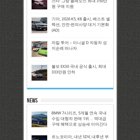
스타’ 그랑 콜레오스 최대 350만
원 구매 지원
기아, 2026 K5, K8 출시, 베스트 셀
렉션, 안전·편의사양 대거 기본화
(AD)
자칼 투어 – 이니셜 D 자동차 성
지순례 떠나자
볼보 EX30 국내 공식 출시, 최대
333만원 인하
News
BMW 7시리즈, 5개월 연속 국내
수입 대형차 판매 1위… 역대급
구매 혜택으로 상승세 이어간다
르노코리아, 내년 SDV, 내후년 부