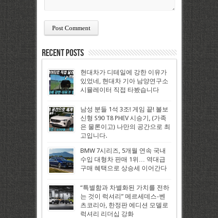
Recent Posts
현대차가 디테일에 강한 이유가
있었네, 현대차 기아 남양연구소
시뮬레이터 직접 타봤습니다
남성 분들 1석 3조! 게임 끝! 볼보
신형 S90 T8 PHEV 시승기, (가족
은 물론이고) 나만의 공간으로 최
고입니다.
BMW 7시리즈, 5개월 연속 국내
수입 대형차 판매 1위… 역대급
구매 혜택으로 상승세 이어간다
“특별함과 차별화된 가치를 전하
는 것이 럭셔리” 메르세데스-벤
츠코리아, 한정판 에디션 모델로
럭셔리 리더십 강화