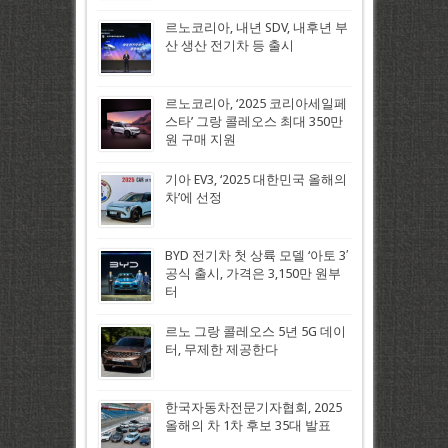
르노코리아, 내년 SDV, 내후년 부
산 생산 전기차 등 출시
르노코리아, ‘2025 코리아세일페
스타’ 그랑 콜레오스 최대 350만
원 구매 지원
기아 EV3, ‘2025 대한민국 올해의
차’에 선정
BYD 전기차 첫 상륙 모델 ‘아토 3′
공식 출시, 가격은 3,150만 원부
터
르노 그랑 콜레오스 5년 5G 데이
터, 무제한 제공한다
한국자동차전문기자협회, 2025
올해의 차 1차 후보 35대 발표