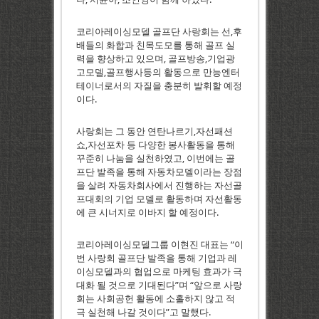
코리아레이싱모델 골프단 사랑회는 선,후
배들의 화합과 친목도모를 통해 골프 실
력을 향상하고 있으며, 골프방송,기업광
고모델,골프행사등의 활동으로 만능엔터
테이너로서의 자질을 충분히 발휘할 예정
이다.
사랑회는 그 동안 연탄나르기,자선패션
쇼,자선포차 등 다양한 봉사활동을 통해
꾸준히 나눔을 실천하였고, 이번에는 골
프단 발족을 통해 자동차모델이라는 장점
을 살려 자동차회사에서 진행하는 자선골
프대회의 기업 모델로 활동하며 자선활동
에 큰 시너지로 이바지 할 예정이다.
코리아레이싱모델그룹 이현진 대표는 “이
번 사랑회 골프단 발족을 통해 기업과 레
이싱모델과의 협업으로 마케팅 효과가 극
대화 될 것으로 기대된다”며 “앞으로 사랑
회는 사회공헌 활동에 소홀하지 않고 적
극 실천해 나갈 것이다”고 말했다.