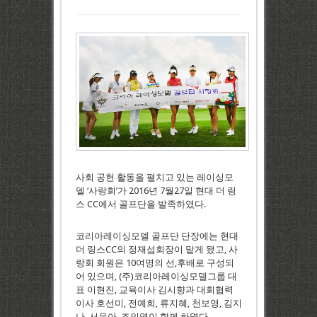
사회 공헌 활동을 펼치고 있는 레이싱모
델 ‘사랑회’가 2016년 7월27일 현대 더 링
스 CC에서 골프단을 발족하였다.
코리아레이싱모델 골프단 단장에는 현대
더 링스CC의 정재섭회장이 맡게 됐고, 사
랑회 회원은 10여명의 선,후배로 구성되
어 있으며, (주)코리아레이싱모델그룹 대
표 이현진, 교육이사 김시향과 대회협력
이사 호선미, 전예희, 류지혜, 천보영, 김지
나, 서윤아, 조인영이 함께 하였다.