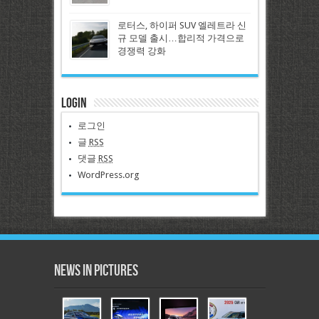
로터스, 하이퍼 SUV 엘레트라 신
규 모델 출시…합리적 가격으로
경쟁력 강화
Login
로그인
글
RSS
댓글
RSS
WordPress.org
News in Pictures