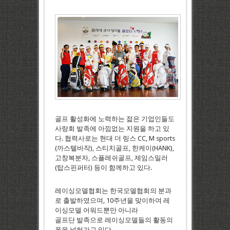
골프 활성화에 노력하는 젊은 기업인들도
사랑회 발족에 아낌없는 지원을 하고 있
다. 협력사로는 현대 더 링스 CC, M sports
(까스텔바작), 스티치골프, 한케이(HANK),
고창복분자, 스플레쉬골프, 제임스밀러
(탑스핀퍼터) 등이 함께하고 있다.
레이싱모델협회는 한국모델협회의 분과
로 출발하였으며, 10주년을 맞이하여 레
이싱모델 어워드뿐만 아니라
골프단 발족으로 레이싱모델들의 활동의
폭을 넓혀가고 있다.