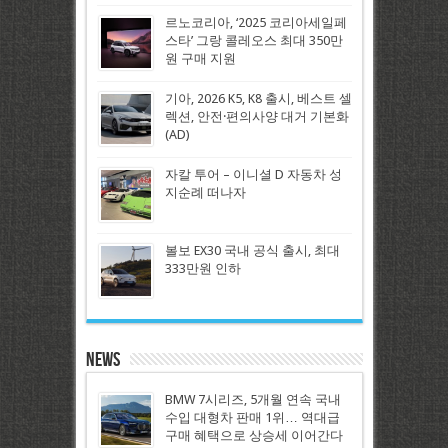
르노코리아, ‘2025 코리아세일페
스타’ 그랑 콜레오스 최대 350만
원 구매 지원
기아, 2026 K5, K8 출시, 베스트 셀
렉션, 안전·편의사양 대거 기본화
(AD)
자칼 투어 – 이니셜 D 자동차 성
지순례 떠나자
볼보 EX30 국내 공식 출시, 최대
333만원 인하
News
BMW 7시리즈, 5개월 연속 국내
수입 대형차 판매 1위… 역대급
구매 혜택으로 상승세 이어간다