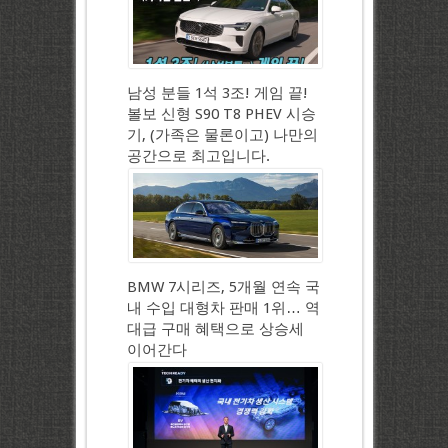
남성 분들 1석 3조! 게임 끝!
볼보 신형 S90 T8 PHEV 시승
기, (가족은 물론이고) 나만의
공간으로 최고입니다.
BMW 7시리즈, 5개월 연속 국
내 수입 대형차 판매 1위… 역
대급 구매 혜택으로 상승세
이어간다