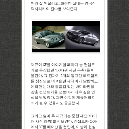
어와 잘 어울리고, 화려한 실내는 영국식
럭셔리카의 진수를 보여준다.
재규어 XF를 이야기할 때마다 늘 컨셉트
카로 등장했던 ‘C-XF(위 사진 우측)’를 떠
올린다. 그 전까지 2개의 동그란 헤드램프
를 상징으로 여겨왔던 재규어가 날렵하고
예리한 눈매와 볼륨감 있는 바디라인을
갖춘 컨셉트카를 선보여서 매우 깊은 인
상을 받았었다. 과연 이것이 재규어의 미
래가 될 수 있을지도 궁금했다.
그리고 얼마 후 재규어는 중형 세단 XF(아
래 사진 좌측)를 선보였다. 컨셉트카 C-XF
에서 ‘C’를 떼어냈을 뿐인데, 이상과 현실