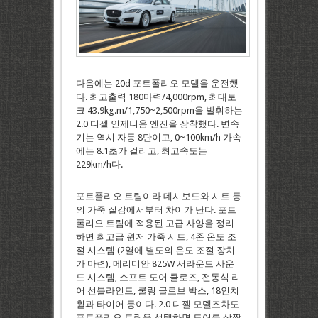
다음에는 20d 포트폴리오 모델을 운전했
다. 최고출력 180마력/4,000rpm, 최대토
크 43.9kg.m/1,750~2,500rpm을 발휘하는
2.0 디젤 인제니움 엔진을 장착했다. 변속
기는 역시 자동 8단이고, 0~100km/h 가속
에는 8.1초가 걸리고, 최고속도는
229km/h다.
포트폴리오 트림이라 데시보드와 시트 등
의 가죽 질감에서부터 차이가 난다. 포트
폴리오 트림에 적용된 고급 사양을 정리
하면 최고급 윈저 가죽 시트, 4존 온도 조
절 시스템 (2열에 별도의 온도 조절 장치
가 마련), 메리디안 825W 서라운드 사운
드 시스템, 소프트 도어 클로즈, 전동식 리
어 선블라인드, 쿨링 글로브 박스, 18인치
휠과 타이어 등이다. 2.0 디젤 모델조차도
포트폴리오 트림을 선택하면 도어를 살짝