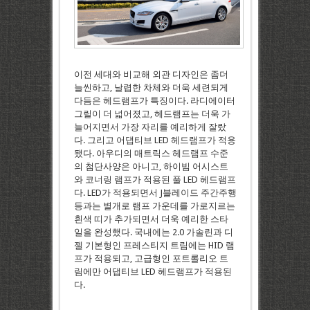
이전 세대와 비교해 외관 디자인은 좀더
늘씬하고, 날렵한 차체와 더욱 세련되게
다듬은 헤드램프가 특징이다. 라디에이터
그릴이 더 넓어졌고, 헤드램프는 더욱 가
늘어지면서 가장 자리를 예리하게 잘랐
다. 그리고 어댑티브 LED 헤드램프가 적용
됐다. 아우디의 매트릭스 헤드램프 수준
의 첨단사양은 아니고, 하이빔 어시스트
와 코너링 램프가 적용된 풀 LED 헤드램프
다. LED가 적용되면서 J블레이드 주간주행
등과는 별개로 램프 가운데를 가로지르는
흰색 띠가 추가되면서 더욱 예리한 스타
일을 완성했다. 국내에는 2.0 가솔린과 디
젤 기본형인 프레스티지 트림에는 HID 램
프가 적용되고, 고급형인 포트롤리오 트
림에만 어댑티브 LED 헤드램프가 적용된
다.