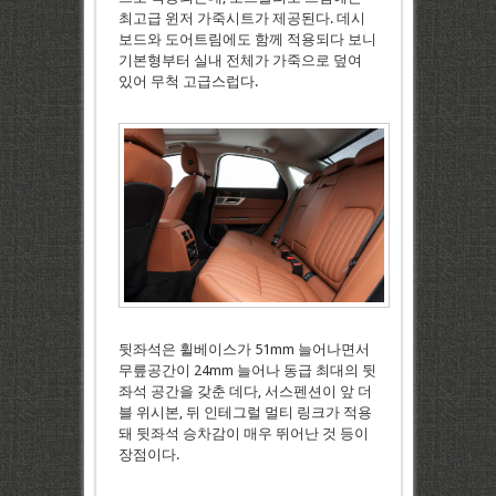
최고급 윈저 가죽시트가 제공된다. 데시
보드와 도어트림에도 함께 적용되다 보니
기본형부터 실내 전체가 가죽으로 덮여
있어 무척 고급스럽다.
뒷좌석은 휠베이스가 51mm 늘어나면서
무릎공간이 24mm 늘어나 동급 최대의 뒷
좌석 공간을 갖춘 데다, 서스펜션이 앞 더
블 위시본, 뒤 인테그럴 멀티 링크가 적용
돼 뒷좌석 승차감이 매우 뛰어난 것 등이
장점이다.