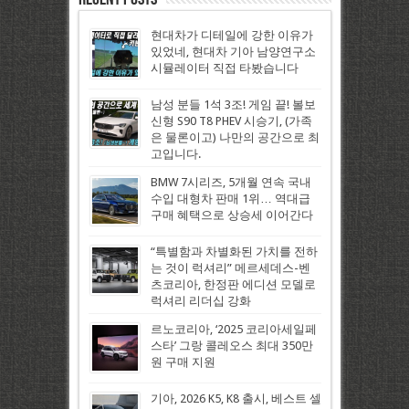
현대차가 디테일에 강한 이유가
있었네, 현대차 기아 남양연구소
시뮬레이터 직접 타봤습니다
남성 분들 1석 3조! 게임 끝! 볼보
신형 S90 T8 PHEV 시승기, (가족
은 물론이고) 나만의 공간으로 최
고입니다.
BMW 7시리즈, 5개월 연속 국내
수입 대형차 판매 1위… 역대급
구매 혜택으로 상승세 이어간다
“특별함과 차별화된 가치를 전하
는 것이 럭셔리” 메르세데스-벤
츠코리아, 한정판 에디션 모델로
럭셔리 리더십 강화
르노코리아, ‘2025 코리아세일페
스타’ 그랑 콜레오스 최대 350만
원 구매 지원
기아, 2026 K5, K8 출시, 베스트 셀