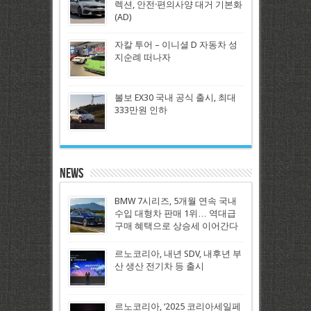
렉션, 안전·편의사양 대거 기본화
(AD)
자칼 투어 – 이니셜 D 자동차 성
지순례 떠나자
볼보 EX30 국내 공식 출시, 최대
333만원 인하
News
BMW 7시리즈, 5개월 연속 국내
수입 대형차 판매 1위… 역대급
구매 혜택으로 상승세 이어간다
르노코리아, 내년 SDV, 내후년 부
산 생산 전기차 등 출시
르노코리아, ‘2025 코리아세일페