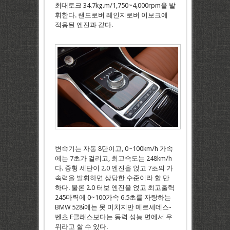
최대토크 34.7kg.m/1,750~4,000rpm을 발
휘한다. 랜드로버 레인지로버 이보크에
적용된 엔진과 같다.
변속기는 자동 8단이고, 0~100km/h 가속
에는 7초가 걸리고, 최고속도는 248km/h
다. 중형 세단이 2.0 엔진을 얹고 7초의 가
속력을 발휘하면 상당한 수준이라 할 만
하다. 물론 2.0 터보 엔진을 얹고 최고출력
245마력에 0~100가속 6.5초를 자랑하는
BMW 528i에는 못 미치지만 메르세데스-
벤츠 E클래스보다는 동력 성능 면에서 우
위라고 할 수 있다.