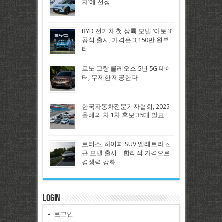
차’에 선정
BYD 전기차 첫 상륙 모델 ‘아토 3′
공식 출시, 가격은 3,150만 원부
터
르노 그랑 콜레오스 5년 5G 데이
터, 무제한 제공한다
한국자동차전문기자협회, 2025
올해의 차 1차 후보 35대 발표
로터스, 하이퍼 SUV 엘레트라 신
규 모델 출시…합리적 가격으로
경쟁력 강화
Login
로그인