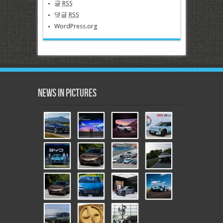
글
RSS
댓글
RSS
WordPress.org
News in Pictures