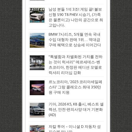
남성 분들 1석 3조! 게임 끝! 볼보
신형 S90 T8 PHEV 시승기, (가족
은 물론이고) 나만의 공간으로 최
고입니다.
BMW 7시리즈, 5개월 연속 국내
수입 대형차 판매 1위… 역대급
구매 혜택으로 상승세 이어간다
“특별함과 차별화된 가치를 전하
는 것이 럭셔리” 메르세데스-벤
츠코리아, 한정판 에디션 모델로
럭셔리 리더십 강화
르노코리아, ‘2025 코리아세일페
스타’ 그랑 콜레오스 최대 350만
원 구매 지원
기아, 2026 K5, K8 출시, 베스트 셀
렉션, 안전·편의사양 대거 기본화
(AD)
자칼 투어 – 이니셜 D 자동차 성
지순례 떠나자