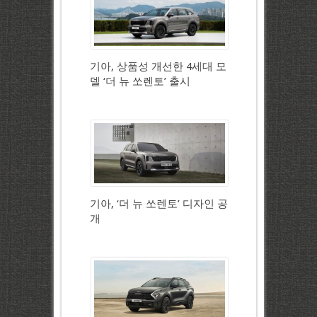
기아, 상품성 개선한 4세대 모
델 ‘더 뉴 쏘렌토’ 출시
기아, ‘더 뉴 쏘렌토’ 디자인 공
개